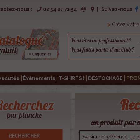
actez-nous :
02 54 27 71 54
|
Suivez-nous
>
Créez votr
Vous êtes un
professionnel
?
Vous faites partie d’un
Club
?
PRO
veautés
Évènements
T-SHIRTS !
DESTOCKAGE
Rec
un produit par d