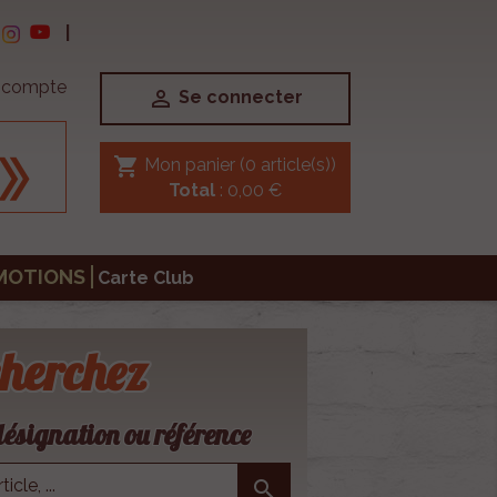
|
e compte

Se connecter
shopping_cart
Mon panier
(0 article(s))
Total
: 0,00 €
MOTIONS
Carte Club
herchez
ésignation ou référence
