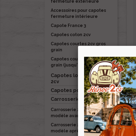
fermeture extérieure
Accessoires pour capotes
fermeture intérieure
Capote France 3
Capotes coton 2cv
Capotes courtes 2cv gros
grain
Capotes courtes 2cv petit
grain (jusqu'à début 1970)
Capotes longues pour
2cv
Capotes pour Dyane

Carrosserie 2cv
Carrosserie 2cv Ancien
modèle avant 1970
Carrosserie 2cv Nouveau
modèle après 1970