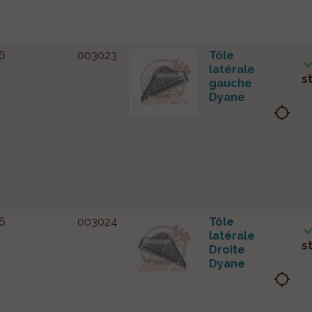
6
003023
Tôle
latérale
s
gauche
Dyane
location_searching
6
003024
Tôle
latérale
s
Droite
Dyane
location_searching