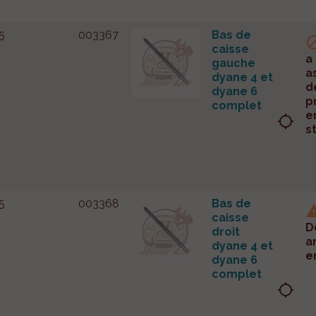
5
003367
Bas de
caisse
a
gauche
a
dyane 4 et
d
dyane 6
p
complet
e
location_searching
s
5
003368
Bas de
caisse
D
droit
a
dyane 4 et
e
dyane 6
complet
location_searching