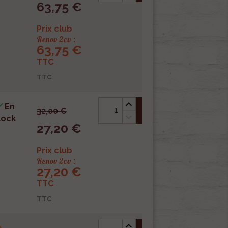
63,75 €
Prix club
Renov 2cv
:
63,75 €
TTC
TTC

En
shopping_cart
32,00 €
tock
27,20 €
Prix club
Renov 2cv
:
27,20 €
TTC
TTC
