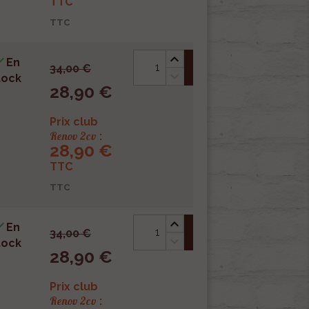
TTC
TTC

En
shopping_cart
34,00 €
tock
28,90 €
Prix club
Renov 2cv
:
28,90 €
TTC
TTC

En
shopping_cart
34,00 €
tock
28,90 €
Prix club
Renov 2cv
: