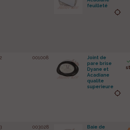
feuilleté
location_searching
2
001008
Joint de
pare brise
s
Dyane et
Acadiane
qualite
superieure
location_searching
3
003028
Baie de