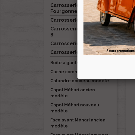
Carrosserie 2cv
Fourgonnette
Carrosserie Acadiane
Carrosserie Ami 6 / Ami
8
Carrosserie Dyane

Carrosserie Méhari
Boite à gants Méhari
Cache commodo Méhari
Calandre nouveau modèle
Capot Méhari ancien
modèle
Capot Méhari nouveau
modèle
Face avant Méhari ancien
modèle