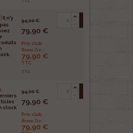
TTC

Il n'y
shopping_cart
94,00 €
 pas
79,90 €
ssez
e
roduits
Prix club
n
Renov 2cv
:
79,90 €
tock.
TTC
TTC

shopping_cart
94,00 €
erniers
79,90 €
rticles
n stock
Prix club
Renov 2cv
:
79,90 €