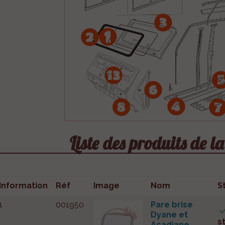
Liste des produits de l
Information
Réf
Image
Nom
S
1
001950
Pare brise
Dyane et
s
Acadiane