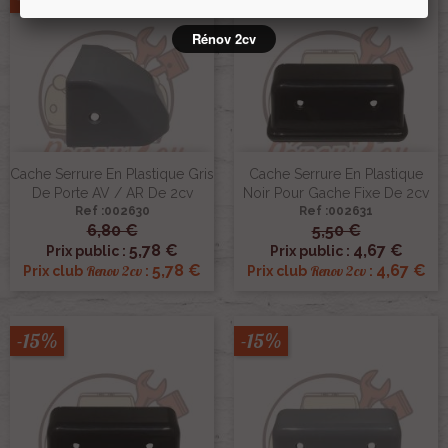
Rénov 2cv
Cache Serrure En Plastique Gris
Cache Serrure En Plastique
De Porte AV / AR De 2cv
Noir Pour Gache Fixe De 2cv
Ref :002630
Ref :002631
6,80 €
5,50 €
5,78 €
4,67 €
Prix public :
Prix public :
5,78 €
4,67 €
Renov 2cv
Renov 2cv
Prix club
:
Prix club
:
-15%
-15%