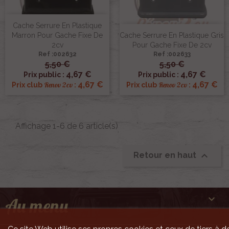
Cache Serrure En Plastique
Marron Pour Gache Fixe De
Cache Serrure En Plastique Gris
2cv
Pour Gache Fixe De 2cv
Ref :002632
Ref :002633
5,50 €
5,50 €
4,67 €
4,67 €
Prix public :
Prix public :
4,67 €
4,67 €
Renov 2cv
Renov 2cv
Prix club
:
Prix club
:
Affichage 1-6 de 6 article(s)

Retour en haut

Au menu