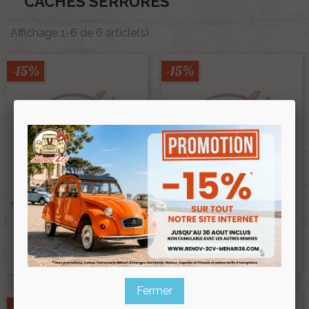
CACHES SERRURES
Affichage 1-6 de 6 article(s)
-15%
-15%
Cache Serrure En Plastique
Cache Serrure En Plastique
Marron De Porte AV / AR De
Noir De Porte AV / AR De 2cv
2cv
Ref :002628
Ref :002629
6,80 €
6,80 €
5,78 €
5,78 €
Prix public :
Prix public :
5,78 €
5,78 €
Renov 2cv
Renov 2cv
Prix club
:
Prix club
:
Fermer
-15%
-15%