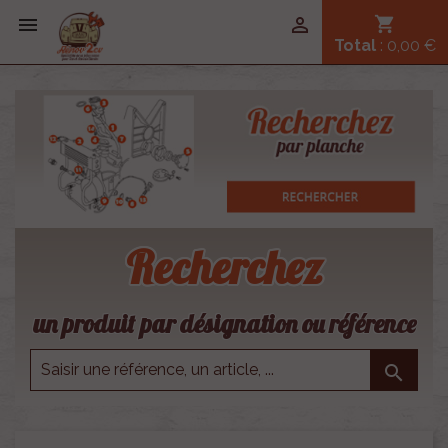


shopping_cart
Total
: 0,00 €
Recherchez
un produit par désignation ou référence
