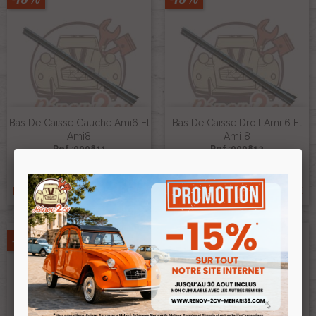
Bas De Caisse Gauche Ami6 Et
Bas De Caisse Droit Ami 6 Et
Ami8
Ami 8
Ref :000811
Ref :000812
28,00 €
28,00 €
23,80 €
23,80 €
Prix public :
Prix public :
23,80 €
23,80 €
Renov 2cv
Renov 2cv
Prix club
:
Prix club
:
-15%
-15%