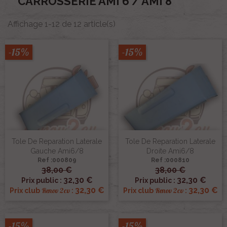
CARROSSERIE AMI 6 / AMI 8
Affichage 1-12 de 12 article(s)
-15%
-15%
Tole De Reparation Laterale
Tole De Reparation Laterale
Gauche Ami6/8
Droite Ami6/8
Ref :000809
Ref :000810
38,00 €
38,00 €
32,30 €
32,30 €
Prix public :
Prix public :
32,30 €
32,30 €
Renov 2cv
Renov 2cv
Prix club
:
Prix club
:
-15%
-15%