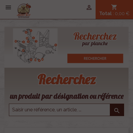


shopping_cart
Total
: 0,00 €
Recherchez
un produit par désignation ou référence
