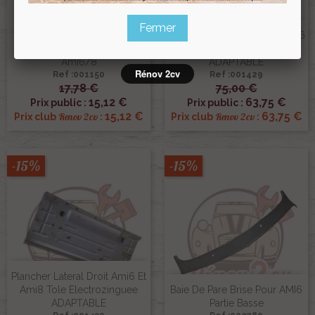
Fermer
Plancher Lateral Gauche Ami6
Bas De Porte Arriere Droit
Et Ami8 Tole Electrozinguee
Ami6/8
ADAPTABLE
Rénov 2cv
Ref :001150
Ref :001429
17,78 €
75,00 €
15,12 €
63,75 €
Prix public :
Prix public :
15,12 €
63,75 €
Renov 2cv
Renov 2cv
Prix club
:
Prix club
:
-15%
-15%
Plancher Lateral Droit Ami6 Et
Ami8 Tole Electrozinguee
Baie De Pare Brise Pour AMI6
ADAPTABLE
Partie Basse