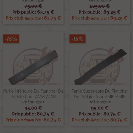
Ref :001430
Ref :002780
75,00 €
105,00 €
63,75 €
89,25 €
Prix public :
Prix public :
63,75 €
89,25 €
Renov 2cv
Renov 2cv
Prix club
:
Prix club
:
-15%
-15%
Partie Inférieure Du Plancher De
Partie Supérieure Du Plancher
Pédale Pour AMI6 AMI8
De Pédale Pour AMI6 AMI8
Ref :002781
Ref :002782
95,00 €
95,00 €
80,75 €
80,75 €
Prix public :
Prix public :
80,75 €
80,75 €
Renov 2cv
Renov 2cv
Prix club
:
Prix club
: