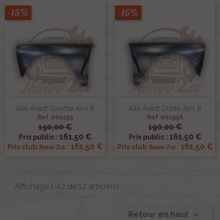
-15%
-15%
Aile Avant Gauche Ami 8
Aile Avant Droite Ami 8
Ref :001555
Ref :001556
190,00 €
190,00 €
161,50 €
161,50 €
Prix public :
Prix public :
161,50 €
161,50 €
Renov 2cv
Renov 2cv
Prix club
:
Prix club
:
Affichage 1-12 de 12 article(s)

Retour en haut