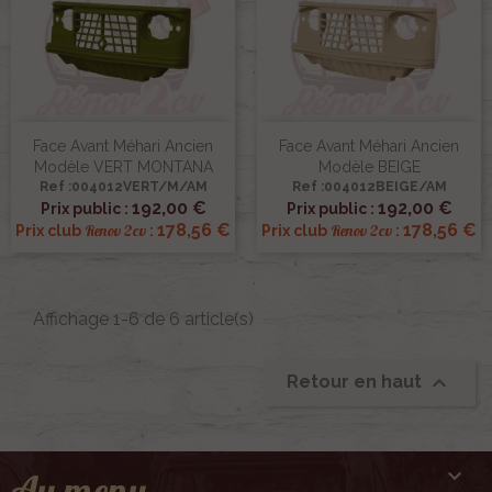
Face Avant Méhari Ancien
Face Avant Méhari Ancien
Modèle VERT MONTANA
Modèle BEIGE
Ref :004012VERT/M/AM
Ref :004012BEIGE/AM
192,00 €
192,00 €
Prix public :
Prix public :
178,56 €
178,56 €
Renov 2cv
Renov 2cv
Prix club
:
Prix club
:
Affichage 1-6 de 6 article(s)

Retour en haut

Au menu