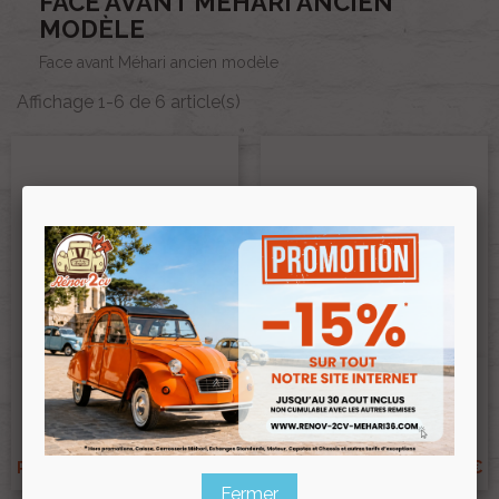
FACE AVANT MÉHARI ANCIEN
MODÈLE
Face avant Méhari ancien modèle
Affichage 1-6 de 6 article(s)
Face Avant Méhari Ancien
Face Avant Méhari Ancien
Modèle BLANC BRILLANT
Modèle ORANGE
Ref :004012AM
Ref :004012ORANGE/AM
175,00 €
192,00 €
Prix public :
Prix public :
162,75 €
178,56 €
Renov 2cv
Renov 2cv
Prix club
:
Prix club
:
Fermer