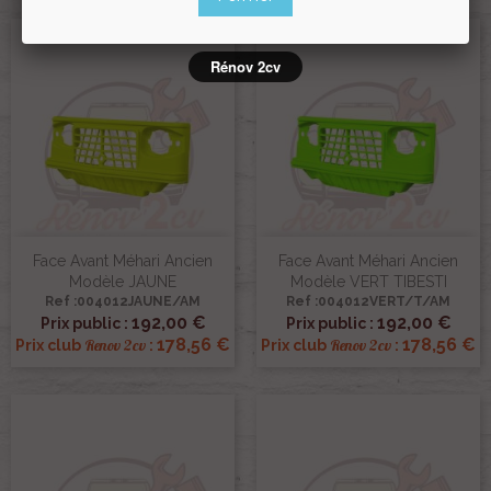
Rénov 2cv
Face Avant Méhari Ancien
Face Avant Méhari Ancien
Modèle JAUNE
Modèle VERT TIBESTI
Ref :004012JAUNE/AM
Ref :004012VERT/T/AM
192,00 €
192,00 €
Prix public :
Prix public :
178,56 €
178,56 €
Renov 2cv
Renov 2cv
Prix club
:
Prix club
: