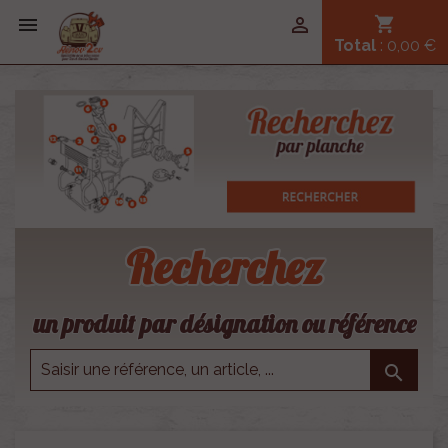


shopping_cart
Total
: 0,00 €
Recherchez
un produit par désignation ou référence
