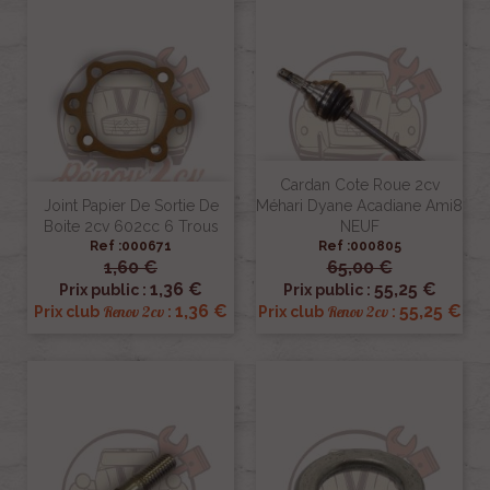
Cardan Cote Roue 2cv
Joint Papier De Sortie De
Méhari Dyane Acadiane Ami8
Boite 2cv 602cc 6 Trous
NEUF
Ref :000671
Ref :000805
1,60 €
65,00 €
1,36 €
55,25 €
Prix public :
Prix public :
1,36 €
55,25 €
Renov 2cv
Renov 2cv
Prix club
:
Prix club
: