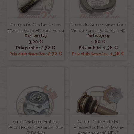
Goujon De Cardan De 2cv
Rondelle Grower 9mm Pour
Mehari Dyane M9 Sans Ecrou
Vis Ou Écrou De Cardan M9
Ref :001873
Ref :003119
3,20 €
1,60 €
2,72 €
1,36 €
Prix public :
Prix public :
2,72 €
1,36 €
Renov 2cv
Renov 2cv
Prix club
:
Prix club
:
Ecrou M9 Petite Embase
Cardan Coté Boite De
Pour Goujon De Cardan 2cv
Vitesse 2cv Méhari Dyane
Et Dérivés
Acadiane Ami8 NEUF