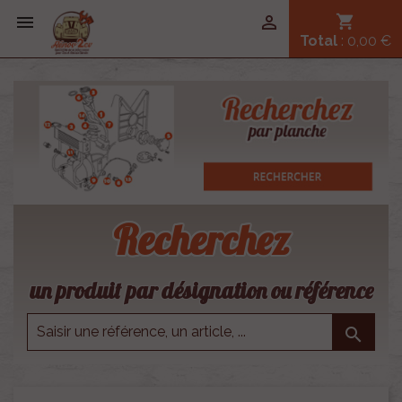


shopping_cart
Total
: 0,00 €
Recherchez
un produit par désignation ou référence
