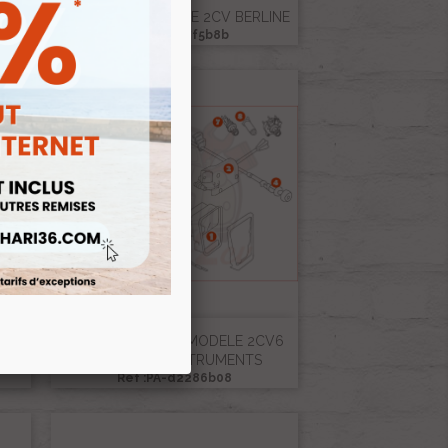
0
POSTE DE CONDUITE 2CV BERLINE
Ref :PA-967f5b8b
COMPTEUR PETIT MODELE 2CV6
SPECIAL ET INSTRUMENTS
Ref :PA-d2286b08