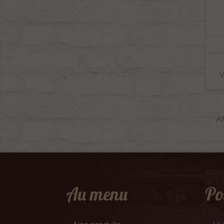
V
Af
Au menu
Po