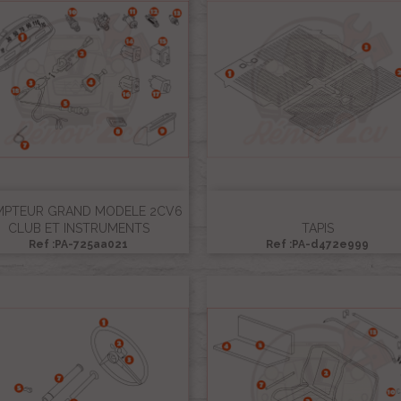
PTEUR GRAND MODELE 2CV6
CLUB ET INSTRUMENTS
TAPIS
Ref :PA-725aa021
Ref :PA-d472e999