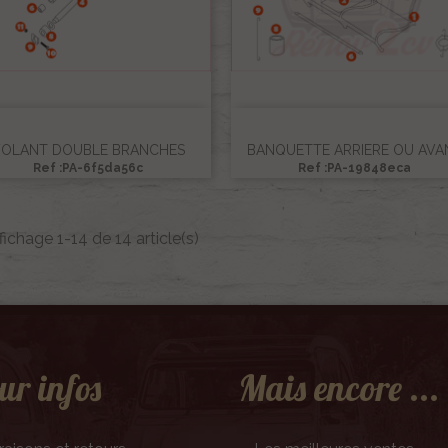
OLANT DOUBLE BRANCHES
BANQUETTE ARRIERE OU AVA
Ref :PA-6f5da56c
Ref :PA-19848eca
fichage 1-14 de 14 article(s)
ur infos
Mais encore ...