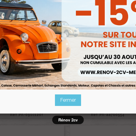
POSTE DE CONDUITE AK400
POSTE DE CONDUITE AK25
Ref :PA-b9be656b
Ref :PA-4cb0267e
Fermer
SIEGES AVANT
TABLEAU DE BORD DYANE
Ref :PA-091c120f
Ref :PA-aa7b0554
Rénov 2cv