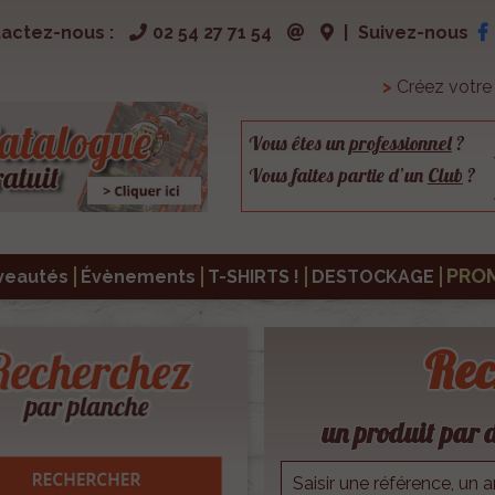
actez-nous :
02 54 27 71 54
|
Suivez-nous
>
Créez votr
Vous êtes un
professionnel
?
Vous faites partie d’un
Club
?
PRO
veautés
Évènements
T-SHIRTS !
DESTOCKAGE
Rec
un produit par d