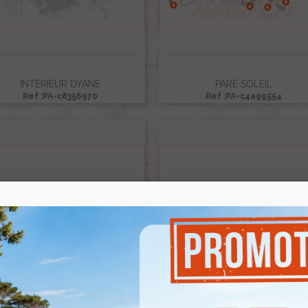
INTERIEUR DYANE
PARE SOLEIL
Ref :PA-c8356970
Ref :PA-c4a99554