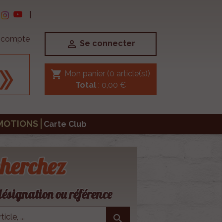
|
e compte

Se connecter
shopping_cart
Mon panier
(0 article(s))
Total
: 0,00 €
MOTIONS
Carte Club
herchez
ésignation ou référence
