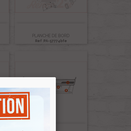
PLANCHE DE BORD
Ref :PA-57774bfe