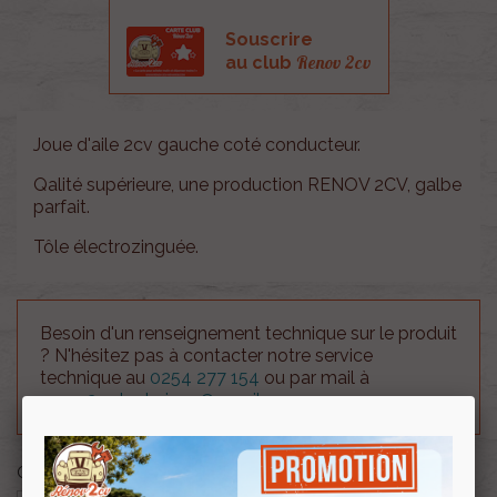
Souscrire
Renov 2cv
au club
Joue d'aile 2cv gauche coté conducteur.
Qalité supérieure, une production RENOV 2CV, galbe
parfait.
Tôle électrozinguée.
Besoin d'un renseignement technique sur le produit
? N'hésitez pas à contacter notre service
technique au
0254 277 154
ou par mail à
renov2cv.technique@gmail.com
.
Quantité