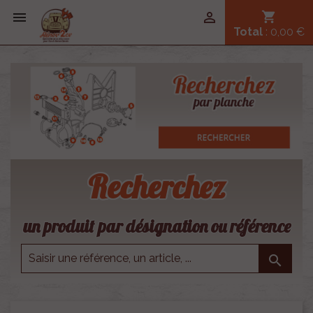


shopping_cart
Total
: 0,00 €
Recherchez
un produit par désignation ou référence
