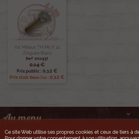
Vis Metaux TH M5 X 14
Zinguée Blanc
Ref :001937
0,14 €
0,12 €
Prix public :
0,12 €
Renov 2cv
Prix club
:

Au menu
Ce site Web utilise ses propres cookies et ceux de tiers à de

Pour donner votre consentement à son utilisation, appuyez