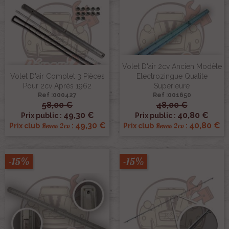
Volet D'air 2cv Ancien Modèle
Volet D'air Complet 3 Pièces
Electrozingue Qualite
Pour 2cv Après 1962
Superieure
Ref :000427
Ref :001650
58,00 €
48,00 €
49,30 €
40,80 €
Prix public :
Prix public :
49,30 €
40,80 €
Renov 2cv
Renov 2cv
Prix club
:
Prix club
:
-15%
-15%