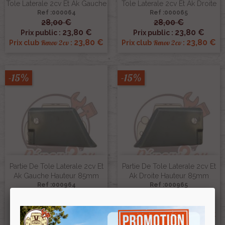
Tole Laterale 2cv Et Ak Gauche
Tole Laterale 2cv Et Ak Droite
Ref :000064
Ref :000065
28,00 €
28,00 €
23,80 €
23,80 €
Prix public :
Prix public :
23,80 €
23,80 €
Renov 2cv
Renov 2cv
Prix club
:
Prix club
:
-15%
-15%
Partie De Tole Laterale 2cv Et
Partie De Tole Laterale 2cv Et
Ak Gauche Hauteur 85mm
Ak Droite Hauteur 85mm
Ref :000964
Ref :000965
12,50 €
12,50 €
10,63 €
10,63 €
Prix public :
Prix public :
10,63 €
10,63 €
Renov 2cv
Renov 2cv
Prix club
:
Prix club
: