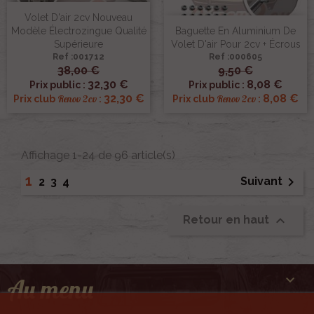
Volet D'air 2cv Nouveau
Modèle Électrozingue Qualité
Baguette En Aluminium De
Supérieure
Volet D'air Pour 2cv + Écrous
Ref :001712
Ref :000605
38,00 €
9,50 €
32,30 €
8,08 €
Prix public :
Prix public :
32,30 €
8,08 €
Renov 2cv
Renov 2cv
Prix club
:
Prix club
:
Affichage 1-24 de 96 article(s)
1

Suivant
2
3
4

Retour en haut

Au menu