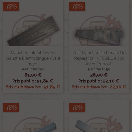
-15%
-15%
Plancher Lateral 2cv Az
Petit Plancher De Pedale De
Gauche Electrozingue Avant
Reparation INTERIEUR 2cv
1970
Avec Embouti
Ref :000060
Ref :001656
61,00 €
26,00 €
51,85 €
22,10 €
Prix public :
Prix public :
51,85 €
22,10 €
Renov 2cv
Renov 2cv
Prix club
:
Prix club
:
-15%
-15%