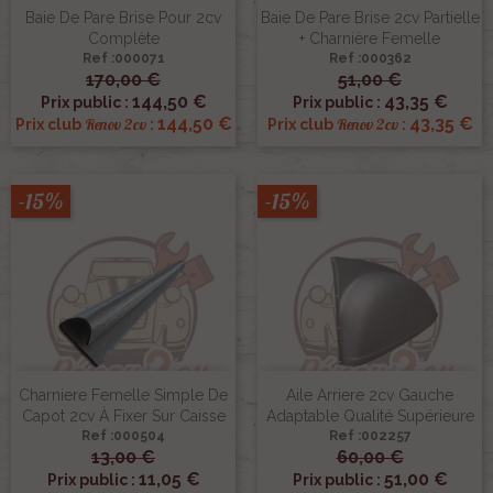
Baie De Pare Brise Pour 2cv
Baie De Pare Brise 2cv Partielle
Complète
+ Charnière Femelle
Ref :000071
Ref :000362
170,00 €
51,00 €
144,50 €
43,35 €
Prix public :
Prix public :
144,50 €
43,35 €
Renov 2cv
Renov 2cv
Prix club
:
Prix club
:
-15%
-15%
Charniere Femelle Simple De
Aile Arriere 2cv Gauche
Capot 2cv À Fixer Sur Caisse
Adaptable Qualité Supérieure
Ref :000504
Ref :002257
13,00 €
60,00 €
11,05 €
51,00 €
Prix public :
Prix public :