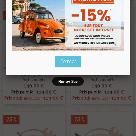
-15%
-15%
Fermer
Aile Avant Droite 2cv Sans Trou
Aile Avant Gauche 2cv Sans
De Clignotant
Trou De Clignotant
Ref :000067
Ref :000066
Rénov 2cv
140,00 €
140,00 €
119,00 €
119,00 €
Prix public :
Prix public :
119,00 €
119,00 €
Renov 2cv
Renov 2cv
Prix club
:
Prix club
:
-15%
-15%