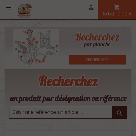


shopping_cart
Total
: 0,00 €
Recherchez
un produit par désignation ou référence
