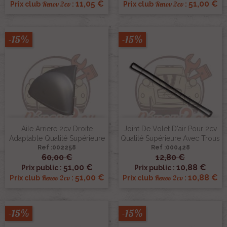
11,05 €
51,00 €
Renov 2cv
Renov 2cv
Prix club
:
Prix club
:
-15%
-15%
Aile Arriere 2cv Droite
Joint De Volet D'air Pour 2cv
Adaptable Qualité Supérieure
Qualité Supérieure Avec Trous
Ref :002258
Ref :000428
60,00 €
12,80 €
51,00 €
10,88 €
Prix public :
Prix public :
51,00 €
10,88 €
Renov 2cv
Renov 2cv
Prix club
:
Prix club
:
-15%
-15%