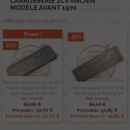
CARROSSERIE 2CV ANCIEN
MODÈLE AVANT 1970
Affichage 1-24 de 96 article(s)
Promo !
-15%
-15%
Plancher De Pedale 2cv Et AZU
Electrozingue AVANT 1970
Plancher Lateral 2cv Az Droit
Avec Bagues En Bronze
Electrozingue Avant 1970
Ref :000061
Ref :000059
62,00 €
61,00 €
52,70 €
51,85 €
Prix public :
Prix public :
52,70 €
51,85 €
Renov 2cv
Renov 2cv
Prix club
:
Prix club
: