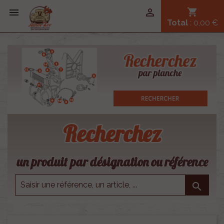


shopping_cart
Total
: 0,00 €
Recherchez
un produit par désignation ou référence
