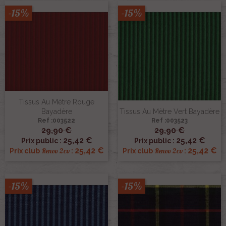
-15%
-15%
Tissus Au Mètre Rouge
Bayadère
Tissus Au Mètre Vert Bayadère
Ref :003522
Ref :003523
29,90 €
29,90 €
25,42 €
25,42 €
Prix public :
Prix public :
25,42 €
25,42 €
Renov 2cv
Renov 2cv
Prix club
:
Prix club
:
-15%
-15%