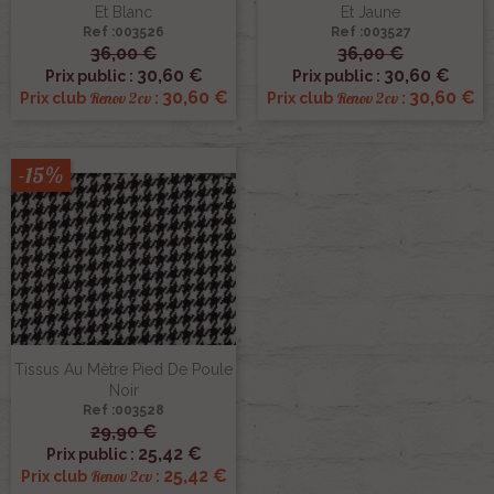
Et Blanc
Et Jaune
Ref :003526
Ref :003527
36,00 €
36,00 €
30,60 €
30,60 €
Prix public :
Prix public :
30,60 €
30,60 €
Renov 2cv
Renov 2cv
Prix club
:
Prix club
:
-15%
Tissus Au Mètre Pied De Poule
Noir
Ref :003528
29,90 €
25,42 €
Prix public :
25,42 €
Renov 2cv
Prix club
: