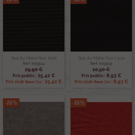
Skai Au Mètre Noir Aéré
Skai Au Mètre Noir Lisse
Ref :003514
Ref :003515
29,90 €
10,50 €
25,42 €
8,93 €
Prix public :
Prix public :
25,42 €
8,93 €
Renov 2cv
Renov 2cv
Prix club
:
Prix club
:
-15%
-15%