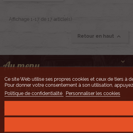
Affichage 1-17 de 17 article(s)

Retour en haut

Au menu
Ce site Web utilise ses propres cookies et ceux de tiers à de

Pour infos
Pour donner votre consentement à son utilisation, appuyez
Politique de confidentialité
Personnaliser les cookies

Mais encore ...
Développement Code Optimisé, Pole Position et Qualité de Service par Processx
www.processx.fr -
création site internet orléans
-
Site
agréé
QualiNet ©
- N°SIRET 7916 3535