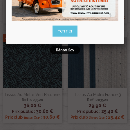
Ref :003518
Ref :003519
29,90 €
36,00 €
25,42 €
30,60 €
Prix public :
Prix public :
25,42 €
30,60 €
Renov 2cv
Renov 2cv
Prix club
:
Prix club
:
Fermer
-15%
-15%
Rénov 2cv
Tissus Au Mètre Vert Batonnet
Tissus Au Mètre France 3
Ref :003520
Ref :003521
36,00 €
29,90 €
30,60 €
25,42 €
Prix public :
Prix public :
30,60 €
25,42 €
Renov 2cv
Renov 2cv
Prix club
:
Prix club
: