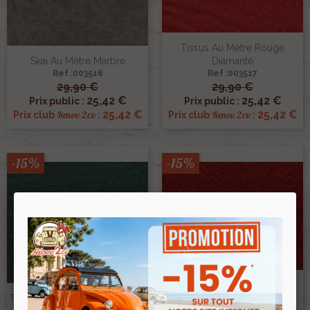
Tissus Au Mètre Rouge
Skai Au Mètre Marbre
Diamanté
Ref :003516
Ref :003517
29,90 €
29,90 €
25,42 €
25,42 €
Prix public :
Prix public :
25,42 €
25,42 €
Renov 2cv
Renov 2cv
Prix club
:
Prix club
:
-15%
-15%
Tissus Au Mètre Rouge
Tissus Au Mètre Vert Diamanté
Batonnet