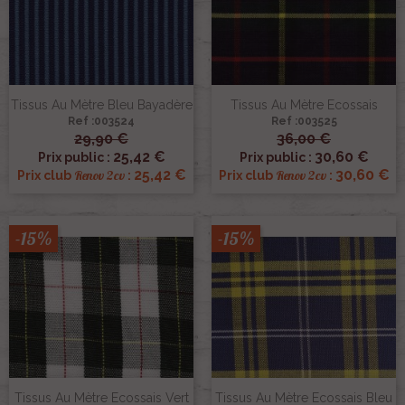
Tissus Au Mètre Bleu Bayadère
Tissus Au Mètre Ecossais
Ref :003524
Ref :003525
29,90 €
36,00 €
25,42 €
30,60 €
Prix public :
Prix public :
25,42 €
30,60 €
Renov 2cv
Renov 2cv
Prix club
:
Prix club
:
-15%
-15%
Tissus Au Mètre Ecossais Vert
Tissus Au Mètre Ecossais Bleu