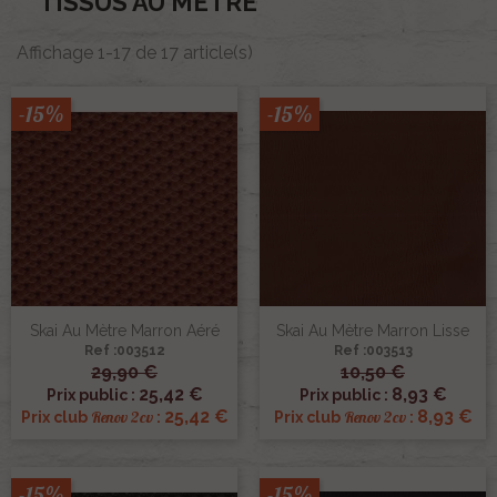
TISSUS AU MÈTRE
Affichage 1-17 de 17 article(s)
-15%
-15%
Skai Au Mètre Marron Aéré
Skai Au Mètre Marron Lisse
Ref :003512
Ref :003513
29,90 €
10,50 €
25,42 €
8,93 €
Prix public :
Prix public :
25,42 €
8,93 €
Renov 2cv
Renov 2cv
Prix club
:
Prix club
:
-15%
-15%