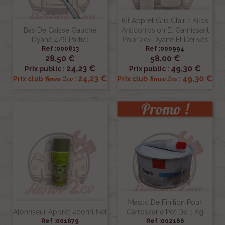
Kit Appret Gris Clair 1 Kilos
Bas De Caisse Gauche
Anticorrosion Et Garnissant
Dyane 4/6 Partiel
Pour 2cv Dyane Et Dérivés
Ref :000813
Ref :000994
28,50 €
58,00 €
24,23 €
49,30 €
Prix public :
Prix public :
24,23 €
49,30 €
Renov 2cv
Renov 2cv
Prix club
:
Prix club
:
Promo !
Mastic De Finition Pour
Atomiseur Apprêt 400ml Net
Carrosserie Pot De 1 Kg
Ref :001679
Ref :002166