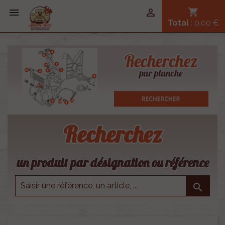


shopping_cart
Total
: 0,00 €
Recherchez
un produit par désignation ou référence
