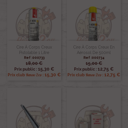
Cire À Corps Creux
Cire À Corps Creux En
Pistolable 1 Litre
Aérosol De 500ml
Ref :000733
Ref :000734
18,00 €
15,00 €
15,30 €
12,75 €
Prix public :
Prix public :
15,30 €
12,75 €
Renov 2cv
Renov 2cv
Prix club
:
Prix club
: