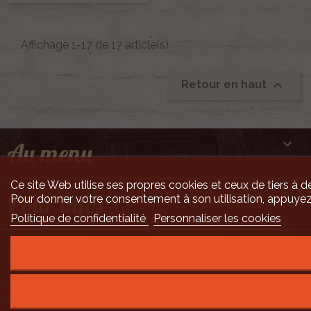
Affichage 1-17 de 17 article(s)

Retour en haut

Au menu
Ce site Web utilise ses propres cookies et ceux de tiers à de

Pour infos
Pour donner votre consentement à son utilisation, appuyez
Politique de confidentialité
Personnaliser les cookies

Mais encore ...
Développement Code Optimisé, Pole Position et Qualité de Service par Processx
www.processx.fr -
création site internet orléans
-
Site
agréé
QualiNet ©
- N°SIRET 7916 3535