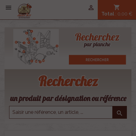


shopping_cart
Total
: 0,00 €
Recherchez
un produit par désignation ou référence
