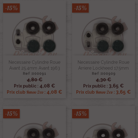
-15%
-15%
Necessaire Cylindre Roue
Necessaire Cylindre Roue
Avant 25.4mm Avant 1963
Arriere Lockheed 17.5mm
Ref :000091
Ref :000909
4,80 €
4,30 €
4,08 €
3,65 €
Prix public :
Prix public :
4,08 €
3,65 €
Renov 2cv
Renov 2cv
Prix club
:
Prix club
:
-15%
-15%