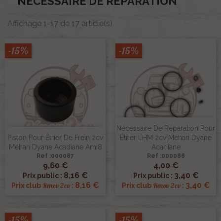
NECESSAIRE DE REPARATION
Affichage 1-17 de 17 article(s)
-15%
-15%
Nécessaire De Réparation Pour
Piston Pour Étrier De Frein 2cv
Étrier LHM 2cv Méhari Dyane
Méhari Dyane Acadiane Ami8
Acadiane
Ref :000087
Ref :000088
9,60 €
4,00 €
8,16 €
3,40 €
Prix public :
Prix public :
8,16 €
3,40 €
Renov 2cv
Renov 2cv
Prix club
:
Prix club
:
-15%
-15%