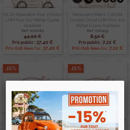
Kit De Réparation Pour 2 Étriers
Nécessaire Maitre Cylindre
LHM Pour 2cv Méhari Dyane
Double Circuit LHM Pour 2cv
Acadiane
Méhari Dyane Acadiane
Ref :000089
Ref :000953
44,00 €
8,50 €
37,40 €
7,22 €
Prix public :
Prix public :
37,40 €
7,22 €
Renov 2cv
Renov 2cv
Prix club
:
Prix club
:
-15%
-15%
Nécessaire Joint Pour Cylindre
De Roue Arrière De 2cv LHM
Necessaire De Reparation Pour
Diamètre 16mm
Etrier Lockheed