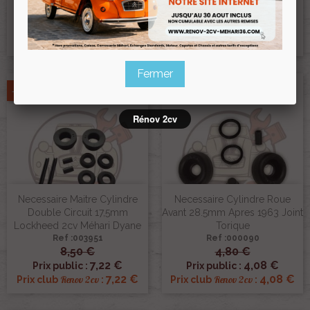
Ref :000908
Ref :000948
4,30 €
4,00 €
3,66 €
3,40 €
Prix public :
Prix public :
3,66 €
3,40 €
Renov 2cv
Renov 2cv
Prix club
:
Prix club
:
Fermer
-15%
-15%
Rénov 2cv
Necessaire Maitre Cylindre
Necessaire Cylindre Roue
Double Circuit 17,5mm
Avant 28.5mm Apres 1963 Joint
Lockheed 2cv Méhari Dyane
Torique
Ref :003951
Ref :000090
8,50 €
4,80 €
7,22 €
4,08 €
Prix public :
Prix public :
7,22 €
4,08 €
Renov 2cv
Renov 2cv
Prix club
:
Prix club
: