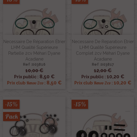
Necessaire De Réparation Étrier
Necessaire De Reparation Etrier
LHM Qualité Supérieure
LHM Qualité Supérieure
Partielle 2cv Méhari Dyane
Complet 2cv Méhari Dyane
Acadiane
Acadiane
Ref :003816
Ref :003817
10,00 €
12,00 €
8,50 €
10,20 €
Prix public :
Prix public :
8,50 €
10,20 €
Renov 2cv
Renov 2cv
Prix club
:
Prix club
:
-15%
-15%
Pack