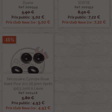
Dyane
SORTIE
Ref :000949
Ref :000952
5,90 €
8,50 €
5,02 €
7,22 €
Prix public :
Prix public :
5,02 €
7,22 €
Renov 2cv
Renov 2cv
Prix club
:
Prix club
:
-15%
Nécessaire Cylindre Roue
Avant Pour 2cv 28.5mm Après
1963 Joint À Lèvre
Ref :002418
5,80 €
4,93 €
Prix public :
4,93 €
Renov 2cv
Prix club
: