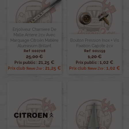
Enjoliveur Charniere De
Malle Arriere 2cv Avec
Marquage Citroën Matière
Bouton Pression Inox + Vis
Aluminium Brillant
Fixation Capote 2cv
Ref :000708
Ref :001159
25,00 €
1,20 €
21,25 €
1,02 €
Prix public :
Prix public :
21,25 €
1,02 €
Renov 2cv
Renov 2cv
Prix club
:
Prix club
: