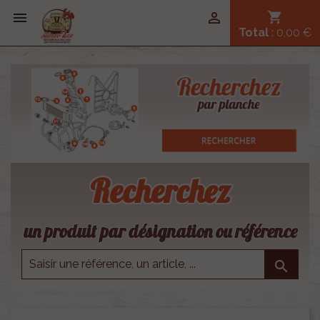


shopping_cart
Total
: 0,00 €
Recherchez
un produit par désignation ou référence
