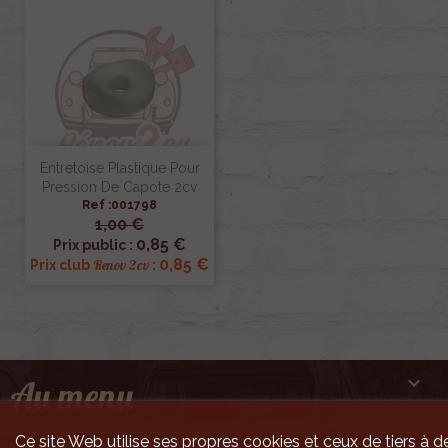
Entretoise Plastique Pour
Pression De Capote 2cv
Ref :001798
1,00 €
0,85 €
Prix public :
0,85 €
Renov 2cv
Prix club
:

Au menu
Ce site Web utilise ses propres cookies et ceux de tiers à de