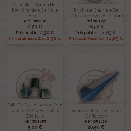
Autocollant Citroen Noir
Pour Charniere De Malle
Enjoliveur Charniere De
Arriere
Malle Arriere 2cv Aluminium
Ref :001202
Ref :001231
2,70 €
16,50 €
2,30 €
14,03 €
Prix public :
Prix public :
2,30 €
14,03 €
Renov 2cv
Renov 2cv
Prix club
:
Prix club
:
Patte De Fixation Arrière Pour
Capote De 2cv Fermeture
Baguette Aluminium Barre
Extérieure
De Toit 2cv
Ref :001603
Ref :001676
5,00 €
20,50 €