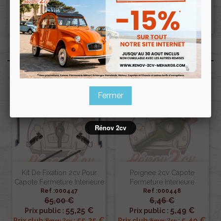
Cet article étant un article fragile, il ne sera ni
repris ni échangé.
Produits associés
Pack
Fermer
Rénov 2cv
Kit De Fixation 2cv Pour
Poignee 2cv Capote
Capote Fermeture Interieure
Fermeture Interieure
Ref :000447
Ref :000448
65,00 €
6,46 €
55,25 €
5,49 €
Prix public :
Prix public :
55,25 €
5,49 €
Renov 2cv
Renov 2cv
Prix club
:
Prix club
: