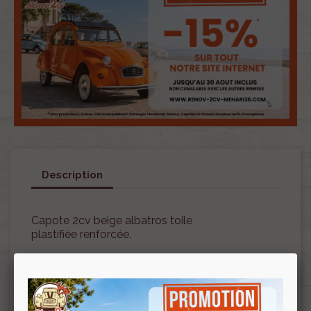
Description
Capote 2cv beige albatros toile
plastifiée renforcée.
Veuillez, avant validation de votre commande,
bien vérifier la couleur ainsi que votre mode de
fermeture/ouverture.