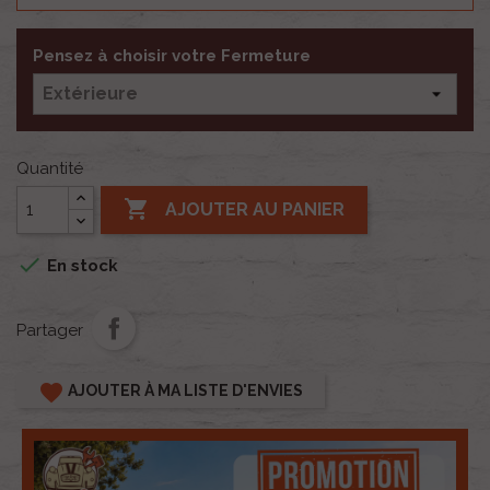
Pensez à choisir votre Fermeture
Quantité

AJOUTER AU PANIER

En stock
Partager
favorite
AJOUTER À MA LISTE D'ENVIES