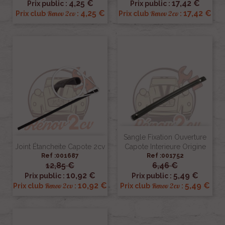
4,25 €
17,42 €
Prix public :
Prix public :
4,25 €
17,42 €
Renov 2cv
Renov 2cv
Prix club
:
Prix club
:
Sangle Fixation Ouverture
Joint Étancheite Capote 2cv
Capote Interieure Origine
Ref :001687
Ref :001752
12,85 €
6,46 €
10,92 €
5,49 €
Prix public :
Prix public :
10,92 €
5,49 €
Renov 2cv
Renov 2cv
Prix club
:
Prix club
: