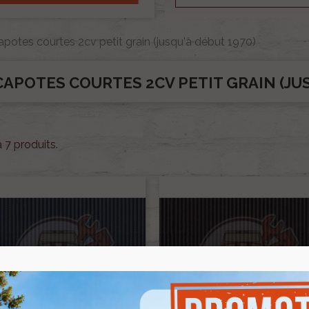
apotes courtes 2cv petit grain (jusqu'à début 1970)
CAPOTES COURTES 2CV PETIT GRAIN (JUS
 a 7 produits.