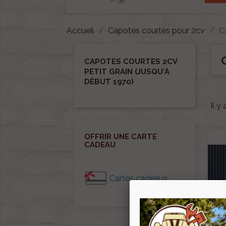
Accueil
Capotes courtes pour 2cv
C
CAPOTES COURTES 2CV
PETIT GRAIN (JUSQU'À
DÉBUT 1970)
Il y
OFFRIR UNE CARTE
CADEAU
Cartes cadeaux