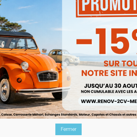
Capote 2cv Petit Grain Noire (g
ote 2cv Petit Grain Bleu Glacier
Anthracite)
Ref :000049C
Ref :000051C


Aperçu rapide
Aperçu rapide
245,00 €
245,00 €
Prix public :
Prix public :
227,85 €
227,85 
Renov 2cv
Renov 2cv
rix club
:
Prix club
:
e 2cv Petit Grain Gris Cormoran
Capote 2cv Petit Grain Rouille R
Gris Moyen
Cinabre
Ref :000052C
Ref :000053C


Aperçu rapide
Aperçu rapide
Fermer
245,00 €
245,00 €
Prix public :
Prix public :