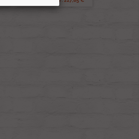
€
227,85 €
Renov 2cv
Prix club
: