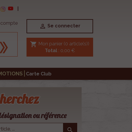
|
e compte

Se connecter
shopping_cart
Mon panier
(0 article(s))
Total
: 0,00 €
MOTIONS
Carte Club
herchez
ésignation ou référence
