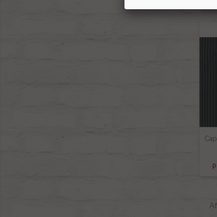
P
Cap
P
Af