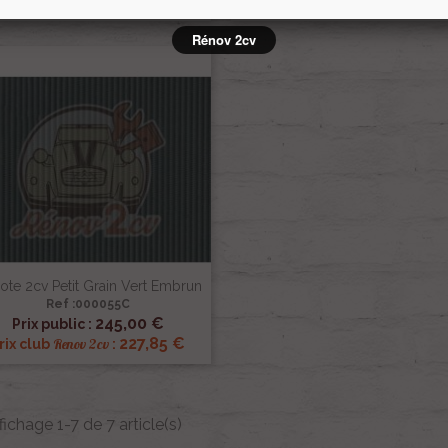
227,85 €
227,85 
Renov 2cv
Renov 2cv
rix club
:
Prix club
:
Rénov 2cv
ote 2cv Petit Grain Vert Embrun
Ref :000055C

Aperçu rapide
245,00 €
Prix public :
227,85 €
Renov 2cv
rix club
:
fichage 1-7 de 7 article(s)