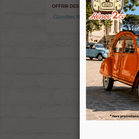
OFFRIR DES GOODIES
Cap
Goodies RENOV 2CV
P
Capot