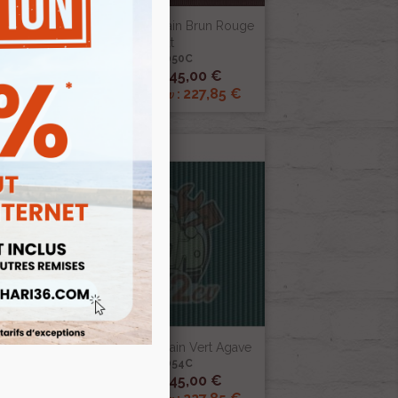
ris
Capote 2cv Petit Grain Brun Rouge
Grenat
Ref :000050C

Aperçu rapide
245,00 €
Prix public :
€
227,85 €
Renov 2cv
Prix club
:
ouge
Capote 2cv Petit Grain Vert Agave
Ref :000054C

Aperçu rapide
245,00 €
Prix public :