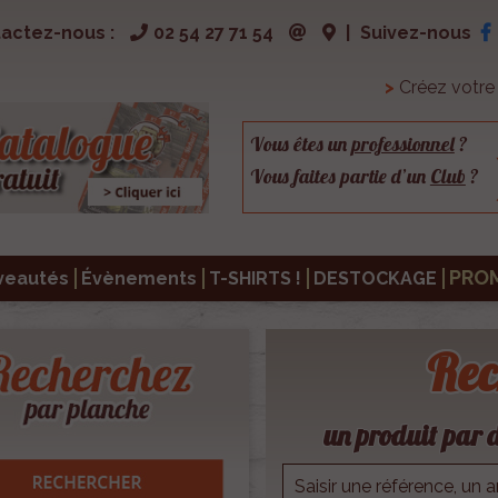
actez-nous :
02 54 27 71 54
|
Suivez-nous
>
Créez votr
Vous êtes un
professionnel
?
Vous faites partie d’un
Club
?
PRO
veautés
Évènements
T-SHIRTS !
DESTOCKAGE
Rec
un produit par d