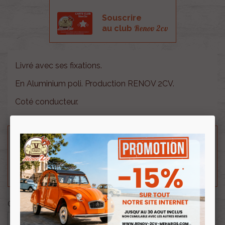
Souscrire
Renov 2cv
au club
Livré avec ses fixations.
En Aluminium poli. Production RENOV 2CV.
Coté conducteur.
Besoin d'un renseignement technique sur le produit
? N'hésitez pas à contacter notre service
technique au
0254 277 154
ou par mail à
renov2cv.technique@gmail.com
.
Quantité

AJOUTER AU PANIER