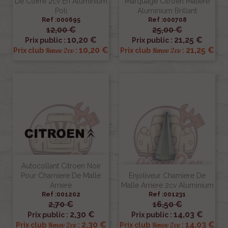
De Coffre 2cv En Aluminium
Marquage Citroën Matière
Poli
Aluminium Brillant
Ref :000695
Ref :000708
12,00 €
25,00 €
10,20 €
21,25 €
Prix public :
Prix public :
10,20 €
21,25 €
Renov 2cv
Renov 2cv
Prix club
:
Prix club
:
Autocollant Citroen Noir
Pour Charniere De Malle
Enjoliveur Charniere De
Arriere
Malle Arriere 2cv Aluminium
Ref :001202
Ref :001231
2,70 €
16,50 €
2,30 €
14,03 €
Prix public :
Prix public :
2,30 €
14,03 €
Renov 2cv
Renov 2cv
Prix club
:
Prix club
: