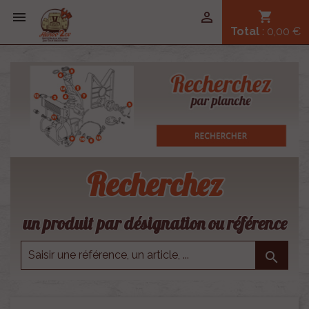


shopping_cart
Total
: 0,00 €
Recherchez
un produit par désignation ou référence
