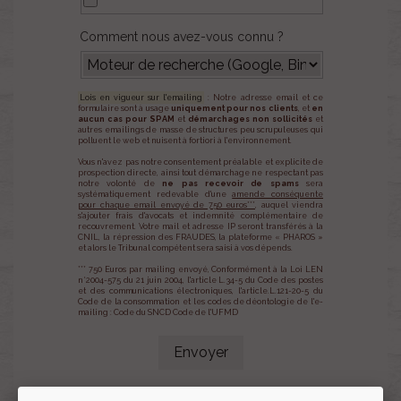
Comment nous avez-vous connu ?
Lois en vigueur sur l'emailing
: Notre adresse email et ce
formulaire sont à usage
uniquement pour nos clients
, et
en
aucun cas pour SPAM
et
démarchages non sollicités
et
autres emailings de masse de structures peu scrupuleuses qui
polluent le web et nuisent à fortiori à l'environnement.
Vous n'avez pas notre consentement préalable et explicite de
prospection directe, ainsi tout démarchage ne respectant pas
notre volonté de
ne pas recevoir de spams
sera
systématiquement redevable d'une
amende conséquente
pour chaque email envoyé de 750 euros***
, auquel viendra
s'ajouter frais d'avocats et indemnité complémentaire de
recouvrement. Votre mail et adresse IP seront transférés à la
CNIL, la répression des FRAUDES, la plateforme « PHAROS »
et alors le Tribunal compétent sera saisi à vos dépends.
*** 750 Euros par mailing envoyé, Conformément à la Loi LEN
n°2004-575 du 21 juin 2004, l'article L.34-5 du Code des postes
et des communications électroniques, l'article.L.121-20-5 du
Code de la consommation et les codes de déontologie de l'e-
mailing : Code du SNCD Code de l'UFMD
Envoyer