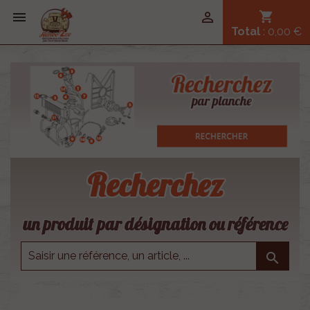


shopping_cart
Total
: 0,00 €
Recherchez
un produit par désignation ou référence
