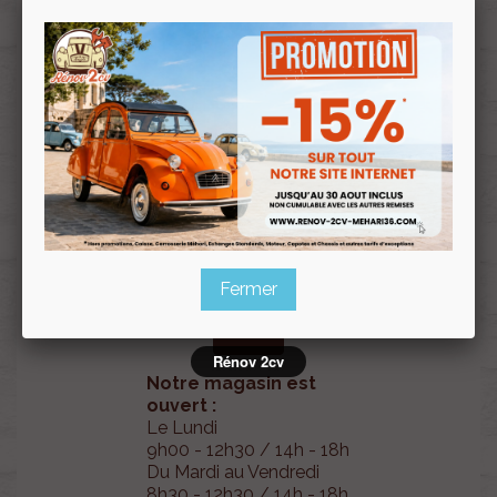
VENEZ NOUS
RENDRE VISITE !
5-7 Boulevard d'Anvaux
36000 Châteauroux
Fermer
Rénov 2cv
Notre magasin est
ouvert :
Le Lundi
9h00 - 12h30 / 14h - 18h
Du Mardi au Vendredi
8h30 - 12h30 / 14h - 18h