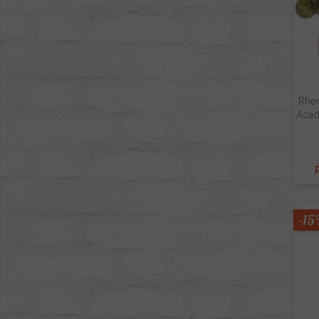
Rheo
Acad
-1