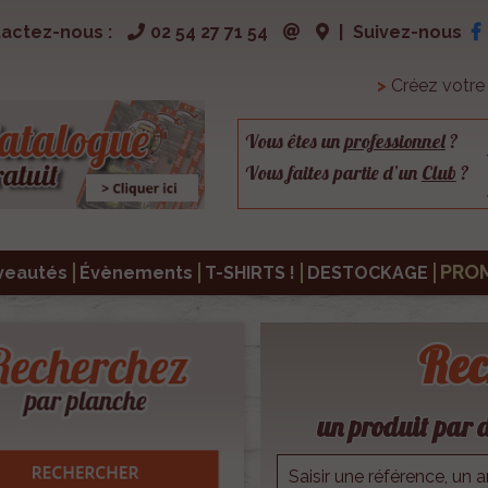
actez-nous :
02 54 27 71 54
|
Suivez-nous
>
Créez votr
Vous êtes un
professionnel
?
Vous faites partie d’un
Club
?
PRO
veautés
Évènements
T-SHIRTS !
DESTOCKAGE
Rec
un produit par d