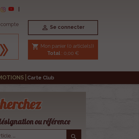
|
e compte

Se connecter
shopping_cart
Mon panier
(0 article(s))
Total
: 0,00 €
MOTIONS
Carte Club
herchez
ésignation ou référence
