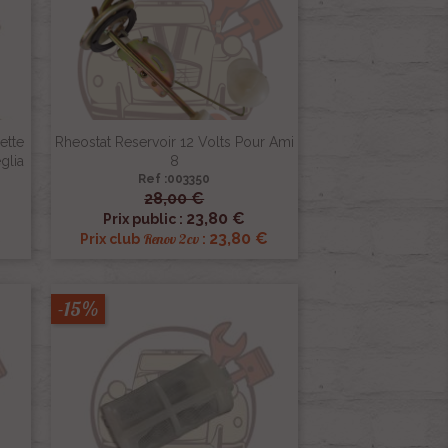
ette
Rheostat Reservoir 12 Volts Pour Ami
glia
8
Ref :003350
28,00 €

Aperçu rapide
23,80 €
Prix public :
€
23,80 €
Renov 2cv
Prix club
:
-15%