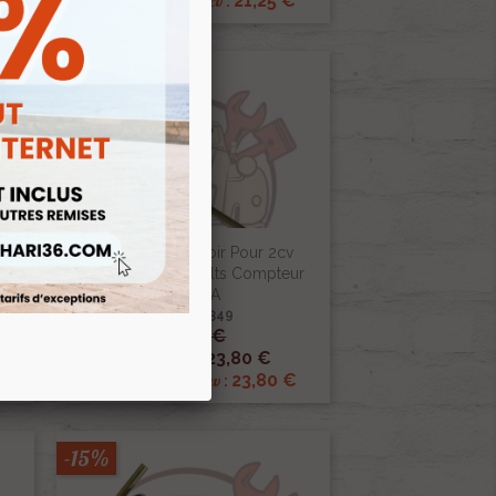
€
21,25 €
Renov 2cv
Prix club
:
-15%
Rheostat Reservoir Pour 2cv
ette
Camionnette 6 Volts Compteur
VEGLIA
Ref :003349
28,00 €

Aperçu rapide
23,80 €
Prix public :
€
23,80 €
Renov 2cv
Prix club
:
-15%