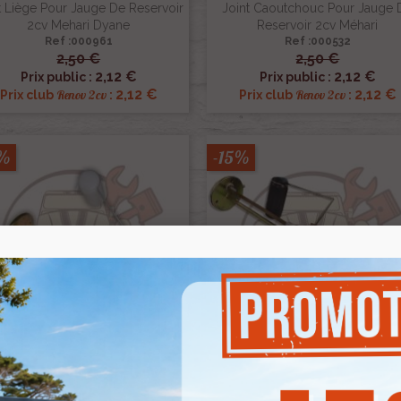
t Liège Pour Jauge De Reservoir
Joint Caoutchouc Pour Jauge 
2cv Mehari Dyane
Reservoir 2cv Méhari
Ref :000961
Ref :000532
2,50 €
2,50 €


Aperçu rapide
Aperçu rapide
2,12 €
2,12 €
Prix public :
Prix public :
2,12 €
2,12 €
Renov 2cv
Renov 2cv
Prix club
:
Prix club
:
5%
-15%
tat Reservoir Pour 2cv Et Dyane
Rheostat Reservoir Pour 2cv Et 
6 Volts Pour Compteur JAEGER
En 6 Volts Pour Compteur VEG
Ref :000151
Ref :003235
25,00 €
28,00 €


Aperçu rapide
Aperçu rapide
21,25 €
23,80 €
Prix public :
Prix public :