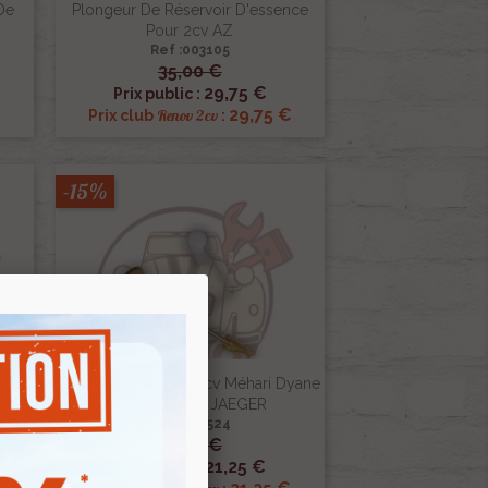
De
Plongeur De Réservoir D'essence
Pour 2cv AZ
Ref :003105
35,00 €

Aperçu rapide
29,75 €
Prix public :
29,75 €
Renov 2cv
Prix club
:
-15%
Dyane
Rheostat Reservoir 2cv Méhari Dyane
LIA
12V Montage JAEGER
Ref :000524
25,00 €

Aperçu rapide
21,25 €
Prix public :