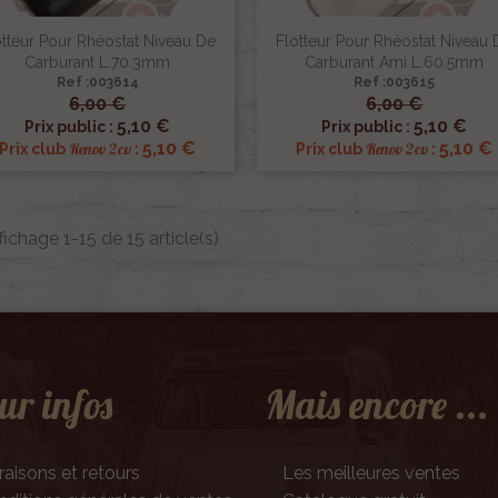
otteur Pour Rhéostat Niveau De
Flotteur Pour Rhéostat Niveau
Carburant L:70.3mm
Carburant Ami L:60.5mm
Ref :003614
Ref :003615
6,00 €
6,00 €


Aperçu rapide
Aperçu rapide
5,10 €
5,10 €
Prix public :
Prix public :
5,10 €
5,10 €
Renov 2cv
Renov 2cv
Prix club
:
Prix club
:
fichage 1-15 de 15 article(s)
ur infos
Mais encore ...
raisons et retours
Les meilleures ventes