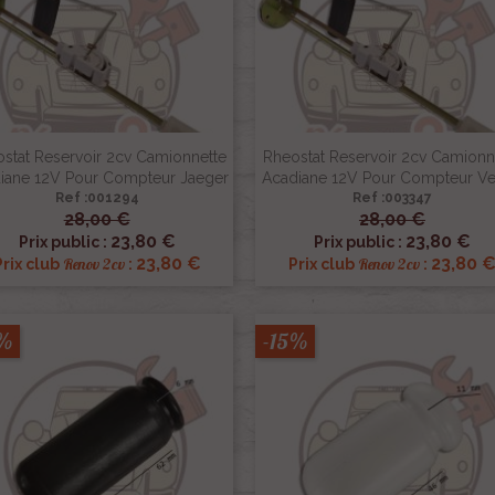
stat Reservoir 2cv Camionnette
Rheostat Reservoir 2cv Camionn
iane 12V Pour Compteur Jaeger
Acadiane 12V Pour Compteur Ve
Ref :001294
Ref :003347
28,00 €
28,00 €


Aperçu rapide
Aperçu rapide
23,80 €
23,80 €
Prix public :
Prix public :
23,80 €
23,80 
Renov 2cv
Renov 2cv
Prix club
:
Prix club
:
5%
-15%