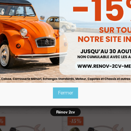
21,25 €
23,80 
Renov 2cv
Renov 2cv
Prix club
:
Prix club
:
5%
-15%
stat Reservoir 2cv Méhari Dyane
Rheostat Reservoir 2cv Camionn
12V Montage VEGLIA
6V Pour Compteur Jaeger
Ref :003234
Ref :003348
28,00 €
28,00 €


Aperçu rapide
Aperçu rapide
Fermer
23,80 €
23,80 €
Prix public :
Prix public :
23,80 €
23,80 
Renov 2cv
Renov 2cv
Prix club
:
Prix club
:
Rénov 2cv
5%
-15%