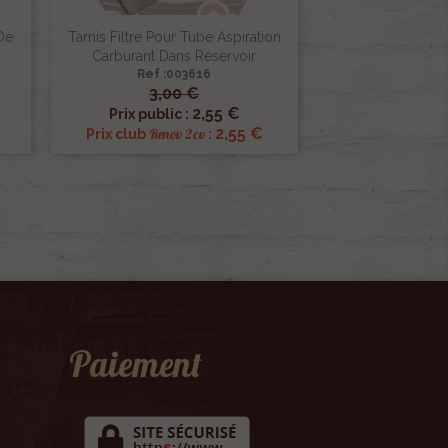
 De
Tamis Filtre Pour Tube Aspiration
Carburant Dans Réservoir
Ref :003616
3,00 €

Aperçu rapide
2,55 €
Prix public :
2,55 €
Renov 2cv
Prix club
:
Paiement