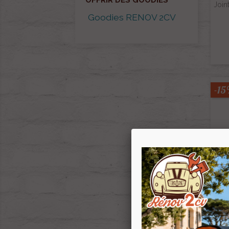
OFFRIR DES GOODIES
Join
Goodies RENOV 2CV
-1
Rheos
En 