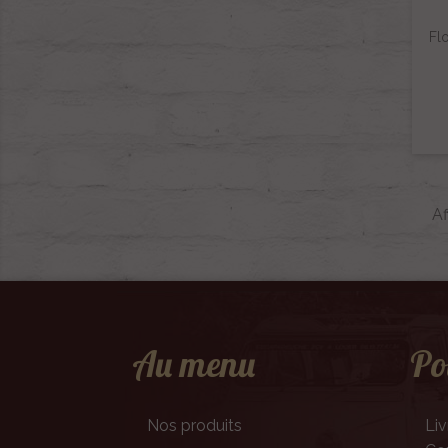
Fl
Af
Au menu
Po
Nos produits
Liv