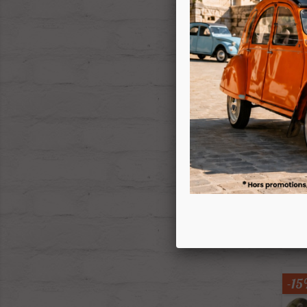
-1
Rheo
-1