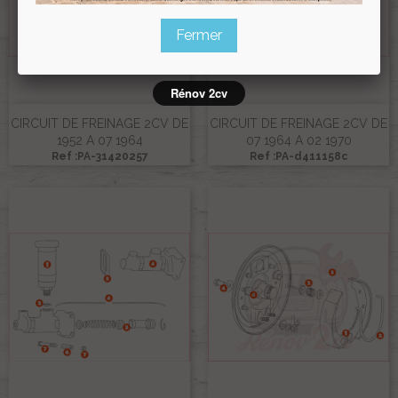
Fermer
Rénov 2cv
CIRCUIT DE FREINAGE 2CV DE
CIRCUIT DE FREINAGE 2CV DE
1952 A 07 1964
07 1964 A 02 1970
Ref :PA-31420257
Ref :PA-d411158c