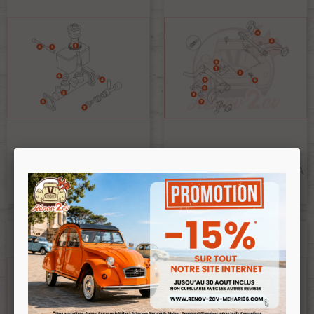
MAITRE CYLINDRE DOUBLE
CIRCUIT DE FREINAGE LHM A
CIRCUIT
DISQUES M8
Ref :PA-b10c8650
Ref :PA-c2ed452a