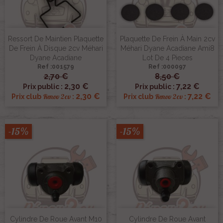
Ressort De Maintien Plaquette
Plaquette De Frein À Main 2cv
De Frein À Disque 2cv Méhari
Méhari Dyane Acadiane Ami8
Dyane Acadiane
Lot De 4 Pieces
Ref :001579
Ref :000097
2,70 €
8,50 €
2,30 €
7,22 €
Prix public :
Prix public :
2,30 €
7,22 €
Renov 2cv
Renov 2cv
Prix club
:
Prix club
:
-15%
-15%
Cylindre De Roue Avant M10
Cylindre De Roue Avant