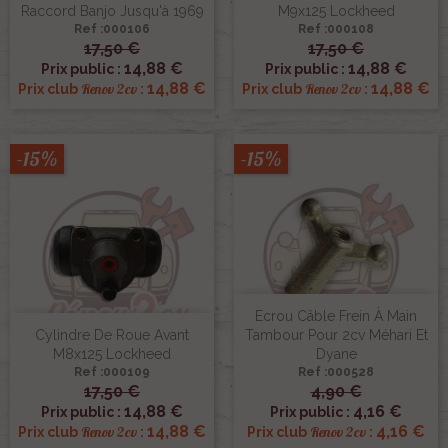
Raccord Banjo Jusqu'à 1969
M9x125 Lockheed
Ref :000106
Ref :000108
17,50 €
17,50 €
14,88 €
14,88 €
Prix public :
Prix public :
14,88 €
14,88 €
Renov 2cv
Renov 2cv
Prix club
:
Prix club
:
-15%
-15%
Ecrou Câble Frein À Main
Cylindre De Roue Avant
Tambour Pour 2cv Méhari Et
M8x125 Lockheed
Dyane
Ref :000109
Ref :000528
17,50 €
4,90 €
14,88 €
4,16 €
Prix public :
Prix public :
14,88 €
4,16 €
Renov 2cv
Renov 2cv
Prix club
:
Prix club
: