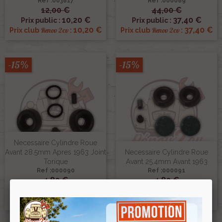
Ref :003817
Ref :000089
12,00 €
44,00 €
10,20 €
37,40 €
Prix public :
Prix public :
10,20 €
37,40 €
Renov 2cv
Renov 2cv
Prix club
:
Prix club
:
-15%
-15%
Necessaire Cylindre Roue
Avant 28.5mm Apres 1963 Joint
Necessaire Cylindre Roue
Torique
Avant 25.4mm Avant 1963
Ref :000090
Ref :000091
4,80 €
4,80 €
4,08 €
4,08 €
Prix public :
Prix public :
4,08 €
4,08 €
Renov 2cv
Renov 2cv
Prix club
:
Prix club
: