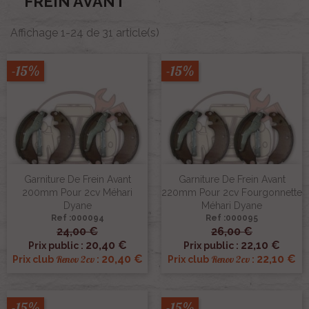
FREIN AVANT
Affichage 1-24 de 31 article(s)
-15%
-15%
Garniture De Frein Avant
Garniture De Frein Avant
200mm Pour 2cv Méhari
220mm Pour 2cv Fourgonnette
Dyane
Méhari Dyane
Ref :000094
Ref :000095
24,00 €
26,00 €
20,40 €
22,10 €
Prix public :
Prix public :
20,40 €
22,10 €
Renov 2cv
Renov 2cv
Prix club
:
Prix club
:
-15%
-15%