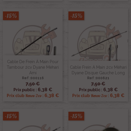
-15%
-15%
Cable De Frein À Main Pour
Tambour 2cv Dyane Méhari
Cable Frein A Main 2cv Méhari
Ami
Dyane Disque Gauche Long
Ref :000116
Ref :000621
7,50 €
7,50 €
6,38 €
6,38 €
Prix public :
Prix public :
6,38 €
6,38 €
Renov 2cv
Renov 2cv
Prix club
:
Prix club
:
-15%
-15%