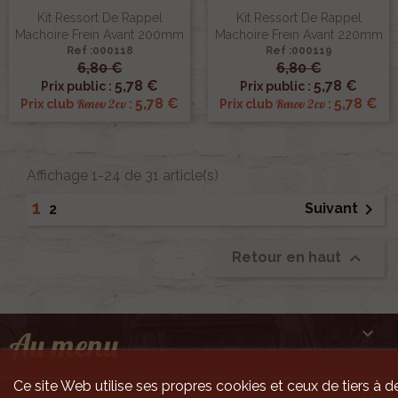
Kit Ressort De Rappel
Kit Ressort De Rappel
Machoire Frein Avant 200mm
Machoire Frein Avant 220mm
Ref :000118
Ref :000119
6,80 €
6,80 €
5,78 €
5,78 €
Prix public :
Prix public :
5,78 €
5,78 €
Renov 2cv
Renov 2cv
Prix club
:
Prix club
:
Affichage 1-24 de 31 article(s)
1

Suivant
2

Retour en haut

Au menu
Ce site Web utilise ses propres cookies et ceux de tiers à de