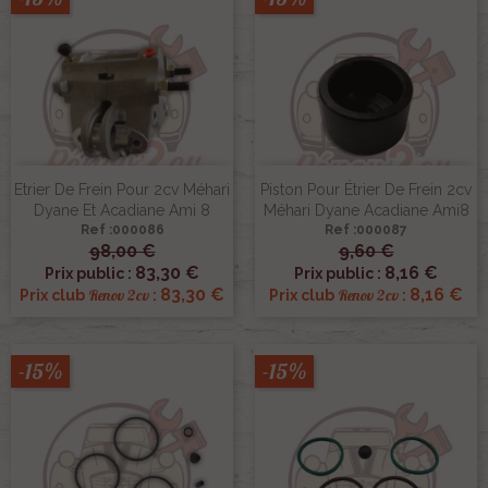
Etrier De Frein Pour 2cv Méhari
Piston Pour Étrier De Frein 2cv
Dyane Et Acadiane Ami 8
Méhari Dyane Acadiane Ami8
Ref :000086
Ref :000087
98,00 €
9,60 €
83,30 €
8,16 €
Prix public :
Prix public :
83,30 €
8,16 €
Renov 2cv
Renov 2cv
Prix club
:
Prix club
:
-15%
-15%