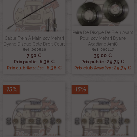
Paire De Disque De Frein Avant
Cable Frein À Main 2cv Méhari
Pour 2cv Méhari Dyane
Dyane Disque Coté Droit Court
Acadiane Ami8
Ref :000620
Ref :000117
7,50 €
35,00 €
6,38 €
29,75 €
Prix public :
Prix public :
6,38 €
29,75 €
Renov 2cv
Renov 2cv
Prix club
:
Prix club
:
-15%
-15%