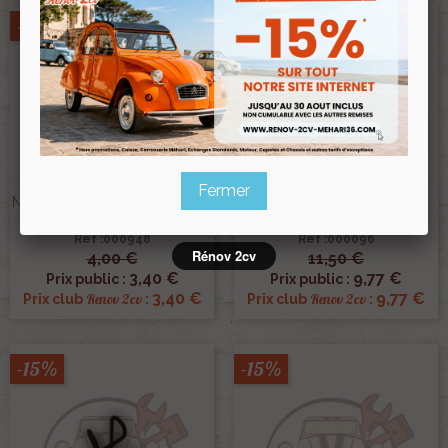
-15%
-15%
Fermer
Necessaire De Reparation Pour
Plaquette De Frein À Disque
Etrier Lockheed
2cv Mehari Dyane Acadiane
Ref :000948
Ref :000096
Rénov 2cv
4,00 €
11,50 €
3,40 €
9,77 €
Prix public :
Prix public :
3,40 €
9,77 €
Renov 2cv
Renov 2cv
Prix club
:
Prix club
:
-15%
-15%