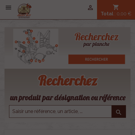


shopping_cart
Total
: 0,00 €
Recherchez
un produit par désignation ou référence
