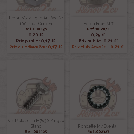
Ecrou M7 Zingué Au Pas De
100 Pour Citroën
Ecrou Frein M 7
Ref :000436
Ref :002074
0,20 €
0,25 €
0,17 €
0,21 €
Prix public :
Prix public :
0,17 €
0,21 €
Renov 2cv
Renov 2cv
Prix club
:
Prix club
:
Vis Metaux Th M7x30 Zingue
Blanc
Rondelle M7 Éventail
Ref :002325
Ref :002327