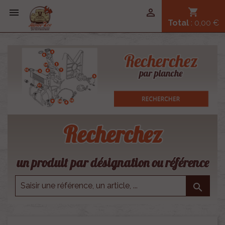


shopping_cart
Total
: 0,00 €
Recherchez
un produit par désignation ou référence
