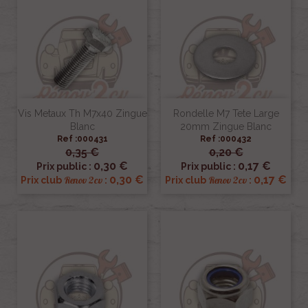
Vis Metaux Th M7x40 Zingue
Rondelle M7 Tete Large
Blanc
20mm Zingue Blanc
Ref :000431
Ref :000432
0,35 €
0,20 €
0,30 €
0,17 €
Prix public :
Prix public :
0,30 €
0,17 €
Renov 2cv
Renov 2cv
Prix club
:
Prix club
: