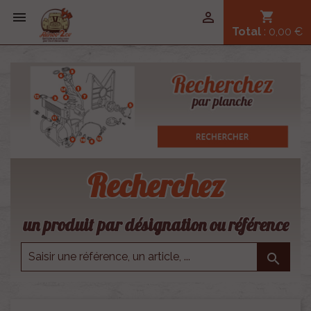


shopping_cart
Total
: 0,00 €
Recherchez
un produit par désignation ou référence
