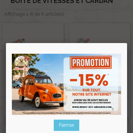
BOITE DE VITESSES ET CARDAN
Affichage 1-6 de 6 article(s)
SYSTEME CHANGEMENT DE
PIGNONNERIE BOITE DE
VITESSE
VITESSES
Ref :PA-5403786c
Ref :PA-f0a24a4e
Fermer