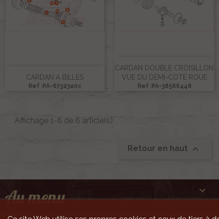
CARDAN DOUBLE CROISILLON
CARDAN A BILLES
VUE DU DEMI-COTE ROUE
Ref :PA-67323a0c
Ref :PA-38566448
Affichage 1-6 de 6 article(s)

Retour en haut

Au menu