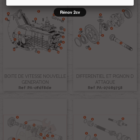
Rénov 2cv
BOITE DE VITESSE NOUVELLE
DIFFERENTIEL ET PIGNON D
GENERATION
ATTAQUE
Ref :PA-cffdf8de
Ref :PA-07089758