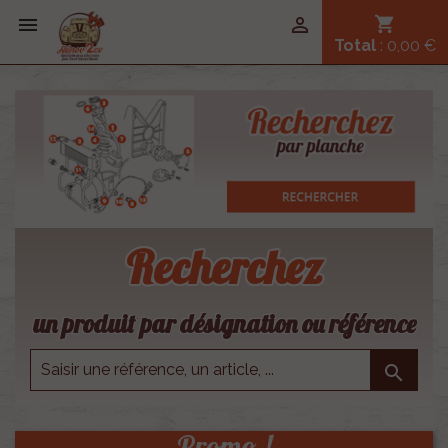


shopping_cart
Total
: 0,00 €
Recherchez
un produit par désignation ou référence

Promo !