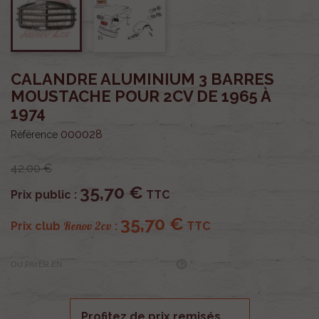
CALANDRE ALUMINIUM 3 BARRES
MOUSTACHE POUR 2CV DE 1965 À
1974
000028
Référence
42,00 €
35,70 €
Prix public :
TTC
35,70 €
Renov 2cv
Prix club
:
TTC
OU PAYER EN
Profitez de prix remisés