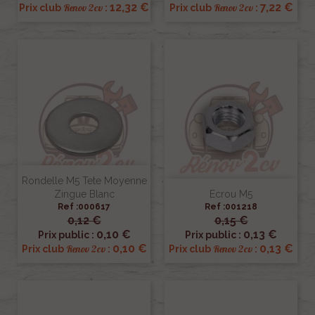
12,32 €
7,22 €
Renov 2cv
Renov 2cv
Prix club
:
Prix club
:
Rondelle M5 Tete Moyenne
Zingue Blanc
Ecrou M5
Ref :000617
Ref :001218
0,12 €
0,15 €
0,10 €
0,13 €
Prix public :
Prix public :
0,10 €
0,13 €
Renov 2cv
Renov 2cv
Prix club
:
Prix club
: