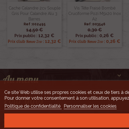
Cache Calandre 2cv Souple
Vis Tête Fraisé Bombé
Gris Pour Calandre Alu 3
Cruciforme Pozi M5x20 Inox
Barres
A2
Ref :002495
Ref :003546
14,50 €
0,30 €
12,32 €
0,26 €
Prix public :
Prix public :
12,32 €
0,26 €
Renov 2cv
Renov 2cv
Prix club
:
Prix club
:

Au menu
Ce site Web utilise ses propres cookies et ceux de tiers à de

Pour infos
Pour donner votre consentement à son utilisation, appuyez
Politique de confidentialité
Personnaliser les cookies

Mais encore ...