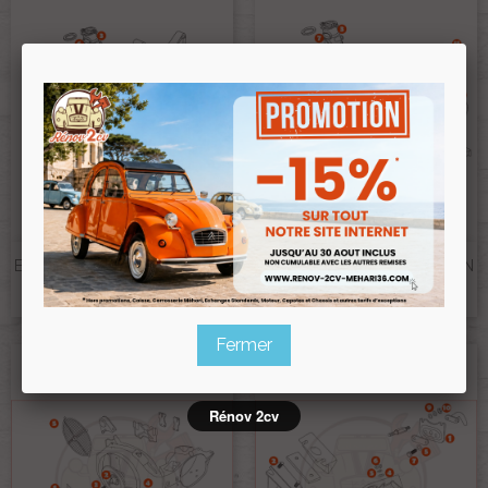
ELEMENTS DE LUBRIFICATION
ELEMENTS DE LUBRIFICATION
SANS FILTRE A HUILE
MOTEUR M28/M281
Ref :PA-a0b64c90
Ref :PA-4096acfb
Fermer
Rénov 2cv