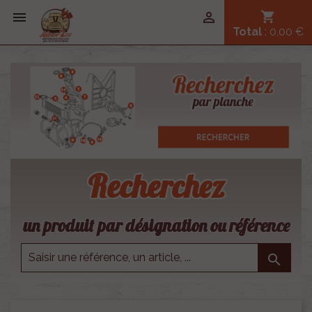


shopping_cart
Total
: 0,00 €
Recherchez
un produit par désignation ou référence
