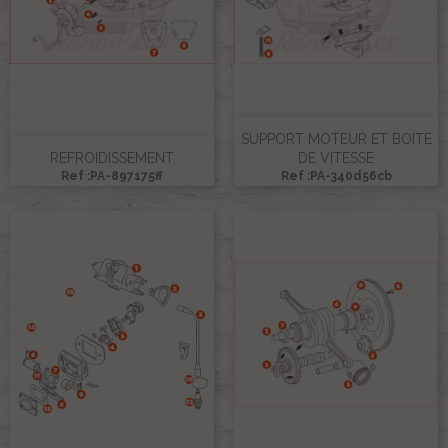
SUPPORT MOTEUR ET BOITE
REFROIDISSEMENT
DE VITESSE
Ref :PA-897175ff
Ref :PA-340d56cb