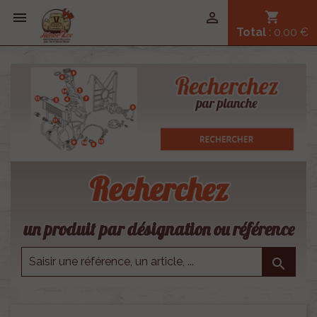


shopping_cart
Total
: 0,00 €
Recherchez
un produit par désignation ou référence
