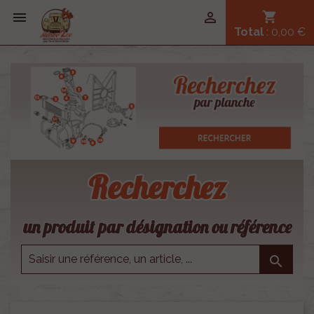


shopping_cart
Total
: 0,00 €
Recherchez
un produit par désignation ou référence
