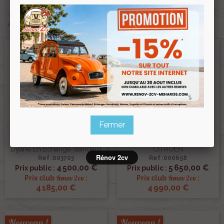
2CV ET MÉHARI À VENDRE
Affichage 1-4 de 4 article(s)
Fermer
Caisse D'origine Restaurée
Caisse Neuve 2cv6 2cv4
Dyane En Échange Standard
CITROEN
Rénov 2cv
Ref :003703
Ref :000658
4 500,00 €
5 650,00 €
Prix public :
Prix public :
Renov 2cv
Renov 2cv
Prix club
:
Prix club
:
4 185,00 €
4 990,00 €
Nouveau !
Nouveau !