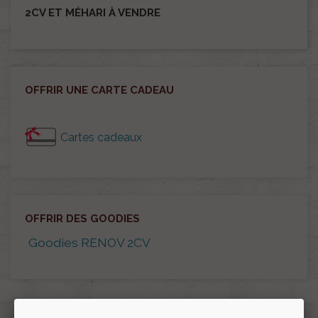
2CV ET MÉHARI À VENDRE
OFFRIR UNE CARTE CADEAU
Cartes cadeaux
OFFRIR DES GOODIES
Goodies RENOV 2CV