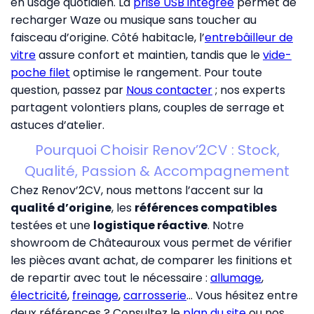
en usage quotidien. La
prise USB intégrée
permet de
recharger Waze ou musique sans toucher au
faisceau d’origine. Côté habitacle, l’
entrebâilleur de
vitre
assure confort et maintien, tandis que le
vide-
poche filet
optimise le rangement. Pour toute
question, passez par
Nous contacter
; nos experts
partagent volontiers plans, couples de serrage et
astuces d’atelier.
Pourquoi Choisir Renov’2CV : Stock,
Qualité, Passion & Accompagnement
Chez Renov’2CV, nous mettons l’accent sur la
qualité d’origine
, les
références compatibles
testées et une
logistique réactive
. Notre
showroom de Châteauroux vous permet de vérifier
les pièces avant achat, de comparer les finitions et
de repartir avec tout le nécessaire :
allumage
,
électricité
,
freinage
,
carrosserie
… Vous hésitez entre
deux références ? Consultez le
plan du site
ou nos