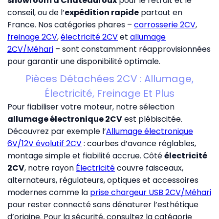
showroom à Châteauroux
pour le retrait et le
conseil, ou de l’
expédition rapide
partout en
France. Nos catégories phares –
carrosserie 2CV
,
freinage 2CV
,
électricité 2CV
et
allumage
2CV/Méhari
– sont constamment réapprovisionnées
pour garantir une disponibilité optimale.
Pièces Détachées 2CV : Allumage,
Électricité, Freinage Et Plus
Pour fiabiliser votre moteur, notre sélection
allumage électronique 2CV
est plébiscitée.
Découvrez par exemple l’
Allumage électronique
6V/12V évolutif 2CV
: courbes d’avance réglables,
montage simple et fiabilité accrue. Côté
électricité
2CV
, notre rayon
Électricité
couvre faisceaux,
alternateurs, régulateurs, optiques et accessoires
modernes comme la
prise chargeur USB 2CV/Méhari
pour rester connecté sans dénaturer l’esthétique
d’origine. Pour la sécurité, consultez la catégorie