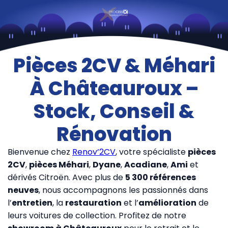
Pièces 2CV & Méhari
À Châteauroux –
Stock, Conseil &
Rénovation
Bienvenue chez
Renov’2CV
, votre spécialiste
pièces
2CV
,
pièces Méhari
,
Dyane
,
Acadiane
,
Ami
et
dérivés Citroën. Avec plus de
5 300 références
neuves
, nous accompagnons les passionnés dans
l’
entretien
, la
restauration
et l’
amélioration
de
leurs voitures de collection. Profitez de notre