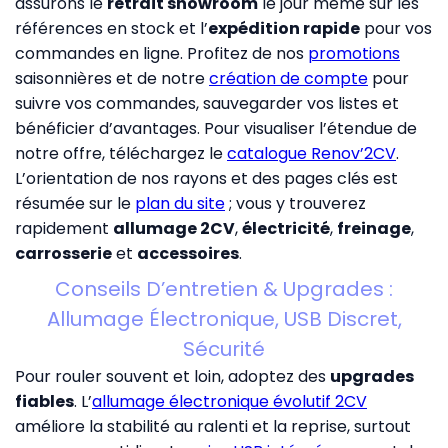
assurons le
retrait showroom
le jour même sur les
références en stock et l’
expédition rapide
pour vos
commandes en ligne. Profitez de nos
promotions
saisonnières et de notre
création de compte
pour
suivre vos commandes, sauvegarder vos listes et
bénéficier d’avantages. Pour visualiser l’étendue de
notre offre, téléchargez le
catalogue Renov’2CV
.
L’orientation de nos rayons et des pages clés est
résumée sur le
plan du site
; vous y trouverez
rapidement
allumage 2CV
,
électricité
,
freinage
,
carrosserie
et
accessoires
.
Conseils D’entretien & Upgrades :
Allumage Électronique, USB Discret,
Sécurité
Pour rouler souvent et loin, adoptez des
upgrades
fiables
. L’
allumage électronique évolutif 2CV
améliore la stabilité au ralenti et la reprise, surtout