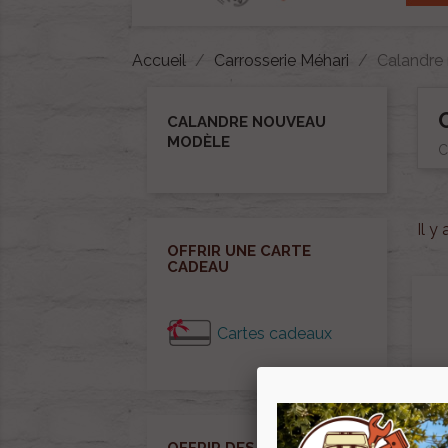
Accueil
Carrosserie Méhari
Calandre
CALANDRE NOUVEAU
MODÈLE
C
Il y
OFFRIR UNE CARTE
CADEAU
Cartes cadeaux