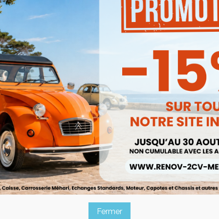
andre Nouveau Modèle Méhari
Calandre Nouveau Modèle Méh
BLANC BRILLANT
AZUR
Ref :004042
Ref :004042AZUR


Aperçu rapide
Aperçu rapide
68,00 €
98,00 €
Prix public :
Prix public :
63,24 €
91,14 €
Renov 2cv
Renov 2cv
Prix club
:
Prix club
:
andre Nouveau Modèle Méhari
Calandre Nouveau Modèle Méh
JAUNE
VERT TIBESTI
Ref :004042JAUNE
Ref :004042VERT/T
Fermer


Aperçu rapide
Aperçu rapide