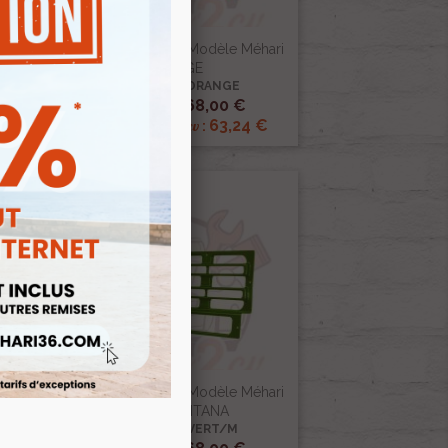
ari
Calandre Nouveau Modèle Méhari
ORANGE
Ref :004042ORANGE

Aperçu rapide
68,00 €
Prix public :
63,24 €
Renov 2cv
Prix club
:
ari
Calandre Nouveau Modèle Méhari
VERT MONTANA
Ref :004042VERT/M

Aperçu rapide