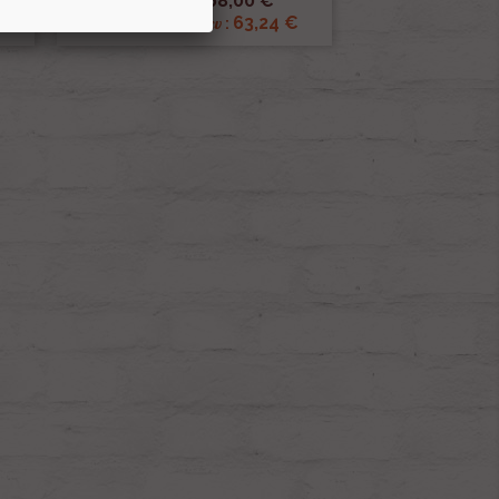
68,00 €
Prix public :
€
63,24 €
Renov 2cv
Prix club
: