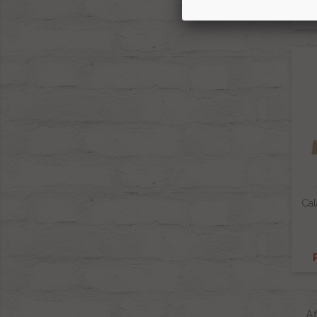
Cal
Af