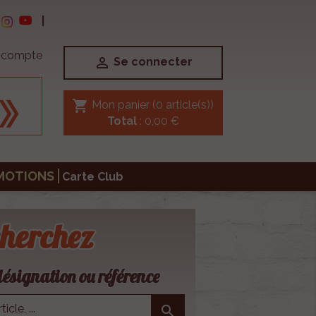
|
e compte

Se connecter
shopping_cart
Mon panier
(0 article(s))
Total
: 0,00 €
MOTIONS
Carte Club
herchez
ésignation ou référence
