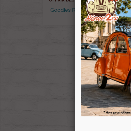
OFFRIR DES GOODIES
Goodies RENOV 2CV
Cal
Cal