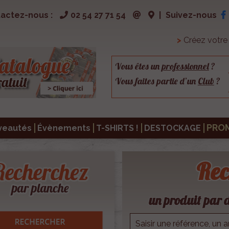
actez-nous :
02 54 27 71 54
|
Suivez-nous
>
Créez votr
Vous êtes un
professionnel
?
Vous faites partie d’un
Club
?
PRO
veautés
Évènements
T-SHIRTS !
DESTOCKAGE
Rec
un produit par d