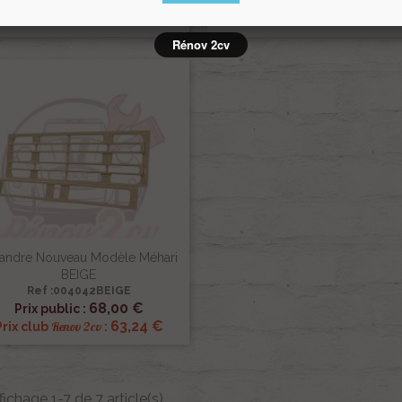
68,00 €
68,00 €
Prix public :
Prix public :
63,24 €
63,24 
Renov 2cv
Renov 2cv
Prix club
:
Prix club
:
Rénov 2cv
andre Nouveau Modèle Méhari
BEIGE
Ref :004042BEIGE

Aperçu rapide
68,00 €
Prix public :
63,24 €
Renov 2cv
Prix club
:
fichage 1-7 de 7 article(s)