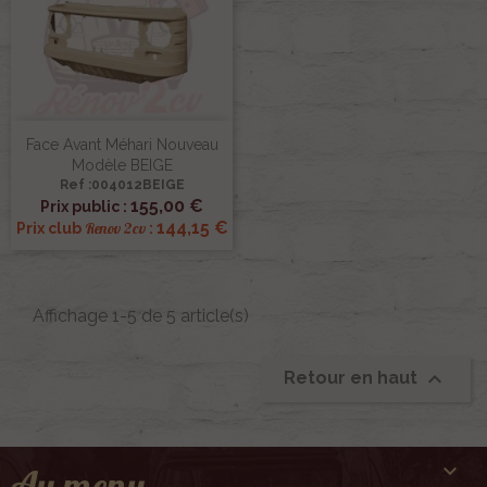
Face Avant Méhari Nouveau
Modèle BEIGE
Ref :004012BEIGE
155,00 €
Prix public :
144,15 €
Renov 2cv
Prix club
:
Affichage 1-5 de 5 article(s)

Retour en haut

Au menu