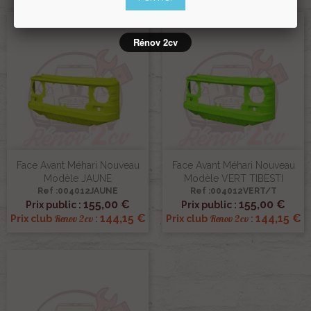
Rénov 2cv
Face Avant Méhari Nouveau
Face Avant Méhari Nouveau
Modèle JAUNE
Modèle VERT TIBESTI
Ref :004012JAUNE
Ref :004012VERT/T
155,00 €
155,00 €
Prix public :
Prix public :
144,15 €
144,15 €
Renov 2cv
Renov 2cv
Prix club
:
Prix club
: