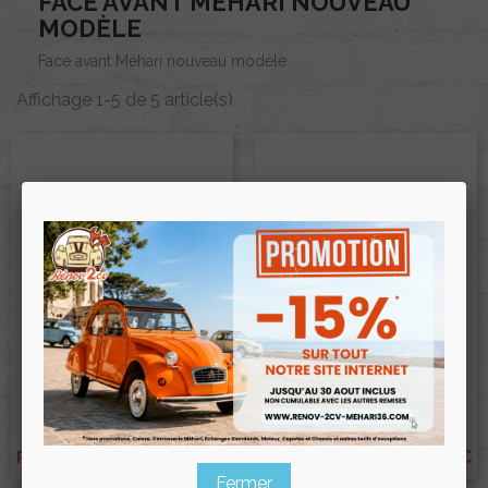
FACE AVANT MÉHARI NOUVEAU
MODÈLE
Face avant Méhari nouveau modèle
Affichage 1-5 de 5 article(s)
Face Avant Méhari Nouveau
Face Avant Méhari Nouveau
Modèle BLANC BRILLANT
Modèle ORANGE
Ref :004012
Ref :004012ORANGE
135,00 €
155,00 €
Prix public :
Prix public :
125,55 €
144,15 €
Renov 2cv
Renov 2cv
Prix club
:
Prix club
:
Fermer