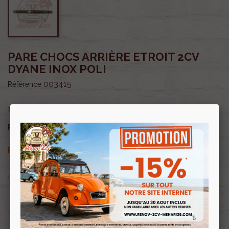
PARE CHOCS ARRIÈRE ETROIT 2CV
DYANE INOX POLI
003415
Référence
170,00 €
144,50 €
Prix public :
TTC
144,50 €
Renov 2cv
Prix club
:
TTC
OU PAYER EN
Profitez de prix remisés
Renov 2cv
avec la Carte club