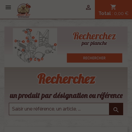


shopping_cart
Total
: 0,00 €
Recherchez
un produit par désignation ou référence
