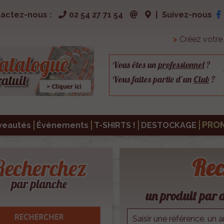
actez-nous :
02 54 27 71 54
|
Suivez-nous
>
Créez votr
Vous êtes un
professionnel
?
Vous faites partie d’un
Club
?
PRO
veautés
Évènements
T-SHIRTS !
DESTOCKAGE
Rec
un produit par d