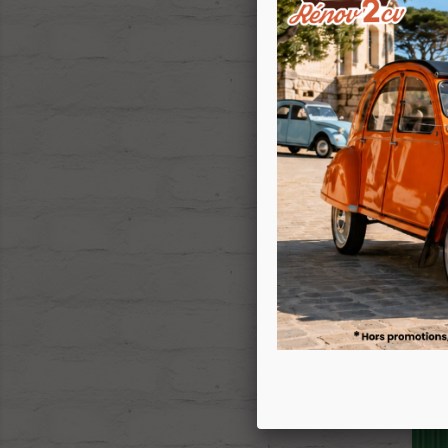
Capo
P