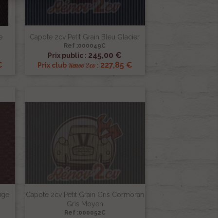
e
Capote 2cv Petit Grain Bleu Glacier
Ref :000049C

Aperçu rapide
245,00 €
Prix public :
€
227,85 €
Renov 2cv
Prix club
:
uge
Capote 2cv Petit Grain Gris Cormoran
Gris Moyen
Ref :000052C
Aperçu rapide