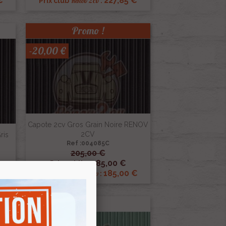
€
227,85 €
Renov 2cv
Prix club
:
Promo !
-20,00 €
Capote 2cv Gros Grain Noire RENOV
2CV
ris
Ref :004085C
205,00 €

Aperçu rapide
185,00 €
Prix public :
€
185,00 €
Renov 2cv
Prix club
: