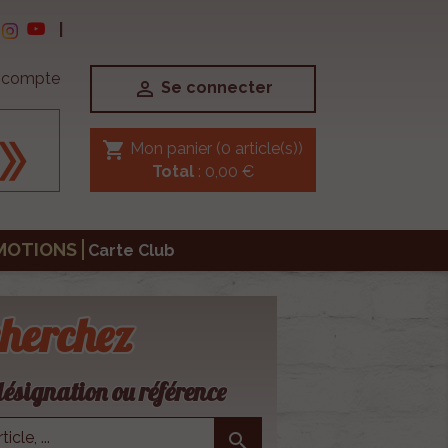
|
e compte

Se connecter
shopping_cart
Mon panier
(0 article(s))
Total
: 0,00 €
MOTIONS
Carte Club
herchez
ésignation ou référence
