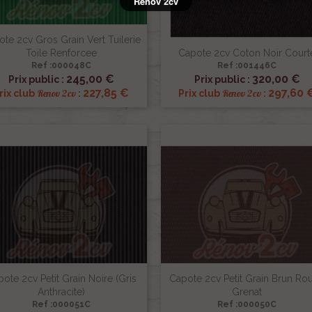
Rénov 2cv
te 2cv Gros Grain Vert Tuilerie
Toile Renforcee
Capote 2cv Coton Noir Court
Ref :000048C
Ref :001446C


Aperçu rapide
Aperçu rapide
245,00 €
320,00 €
Prix public :
Prix public :
227,85 €
297,60 
Renov 2cv
Renov 2cv
rix club
:
Prix club
:
ote 2cv Petit Grain Noire (gris
Capote 2cv Petit Grain Brun Ro
Anthracite)
Grenat
Ref :000051C
Ref :000050C
Aperçu rapide
Aperçu rapide