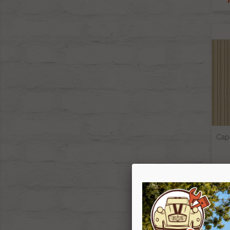
Capo
P
-1