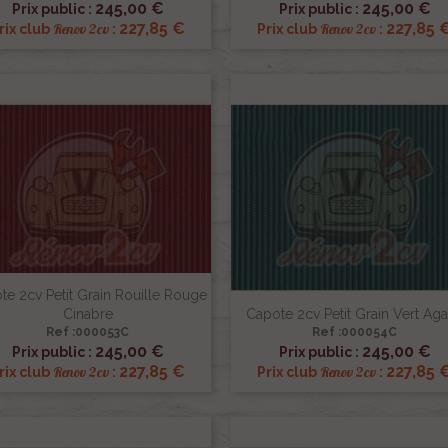


245,00 €
245,00 €
Prix public :
Prix public :
227,85 €
227,85 
Renov 2cv
Renov 2cv
rix club
:
Prix club
:
te 2cv Petit Grain Rouille Rouge
Cinabre
Capote 2cv Petit Grain Vert Ag
Ref :000053C
Ref :000054C


Aperçu rapide
Aperçu rapide
245,00 €
245,00 €
Prix public :
Prix public :
227,85 €
227,85 
Renov 2cv
Renov 2cv
rix club
:
Prix club
: