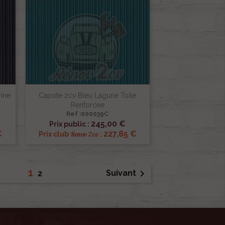
rine
Capote 2cv Bleu Lagune Toile
Renforcee
Ref :000039C

Aperçu rapide
245,00 €
Prix public :
€
227,85 €
Renov 2cv
Prix club
:
1

Suivant
2