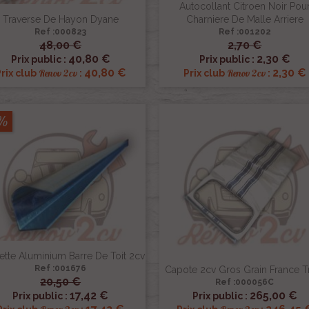
Autocollant Citroen Noir Pou
Traverse De Hayon Dyane
Charniere De Malle Arriere
Ref :000823
Ref :001202
48,00 €
2,70 €


Aperçu rapide
Aperçu rapide
40,80 €
2,30 €
Prix public :
Prix public :
40,80 €
2,30 €
Renov 2cv
Renov 2cv
rix club
:
Prix club
:
5%
tte Aluminium Barre De Toit 2cv
Ref :001676
Capote 2cv Gros Grain France T
20,50 €
Ref :000056C


Aperçu rapide
Aperçu rapide
17,42 €
265,00 €
Prix public :
Prix public :