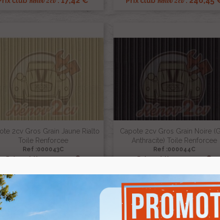
17,42 €
246,45 
Renov 2cv
Renov 2cv
Prix club
:
Prix club
:
te 2cv Gros Grain Jaune Rialto
Capote 2cv Gros Grain Noire (g
Toile Renforcee
Anthracite) Toile Renforcee
Ref :000043C
Ref :000044C


Aperçu rapide
Aperçu rapide
245,00 €
245,00 €
Prix public :
Prix public :
227,85 €
227,85 
Renov 2cv
Renov 2cv
rix club
:
Prix club
:
Promo !
5%