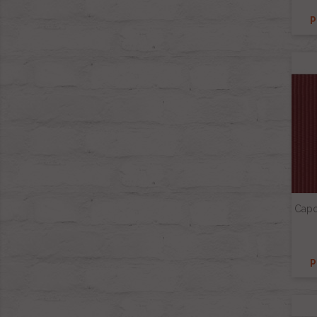
P
Capo
P