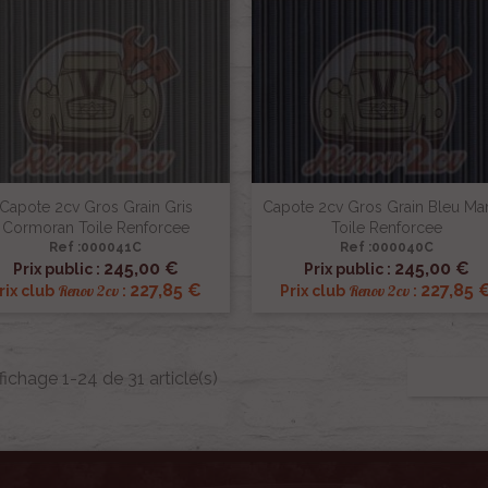
Capote 2cv Gros Grain Gris
Capote 2cv Gros Grain Bleu Ma
Cormoran Toile Renforcee
Toile Renforcee
Ref :000041C
Ref :000040C


Aperçu rapide
Aperçu rapide
245,00 €
245,00 €
Prix public :
Prix public :
227,85 €
227,85 
Renov 2cv
Renov 2cv
rix club
:
Prix club
:
fichage 1-24 de 31 article(s)