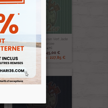
e
Capote 2cv Gros Grain Vert Jade
Toile Renforcee
Ref :000047C

Aperçu rapide
245,00 €
Prix public :
€
227,85 €
Renov 2cv
Prix club
: