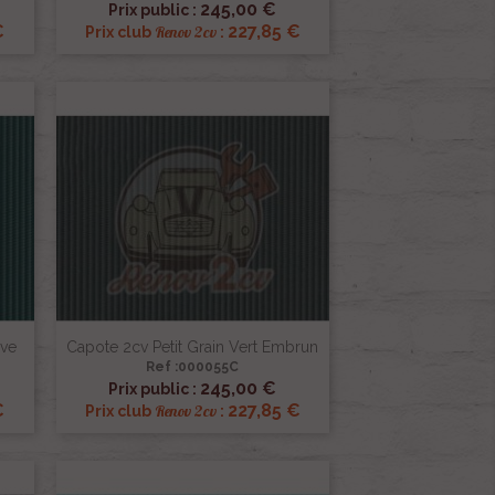

245,00 €
Prix public :
€
227,85 €
Renov 2cv
Prix club
:
ave
Capote 2cv Petit Grain Vert Embrun
Ref :000055C

Aperçu rapide
245,00 €
Prix public :
€
227,85 €
Renov 2cv
Prix club
: