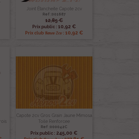
r
Joint Étancheite Capote 2cv
Ref :001687
12,85 €

Aperçu rapide
10,92 €
Prix public :
10,92 €
Renov 2cv
Prix club
:
Capote 2cv Gros Grain Jaune Mimosa
rois
Toile Renforcee
Ref :000042C

Aperçu rapide
245,00 €
Prix public :