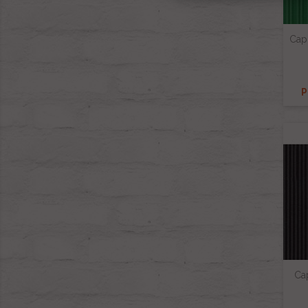
Capo
P
Cap