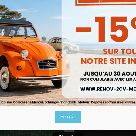
te 2cv Gros Grain Orange Toile
Renforcee
Capote 2cv Gros Grain Roug
Ref :000045C
Vallelunga Toile Renforcee
230,00 €
Ref :000046C


Aperçu rapide
Aperçu rapide
195,50 €
245,00 €
Prix public :
Prix public :
195,50 €
227,85 
Renov 2cv
Renov 2cv
rix club
:
Prix club
:
Fermer