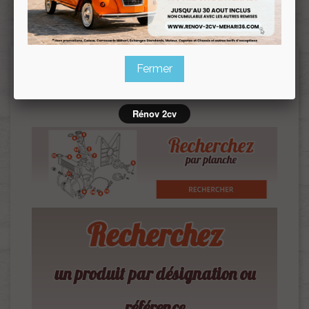
JUPE ARRIÈRE MÉHARI ANCIEN
MODÈLE
Jupe arrière Méhari ancien modèle
Veuillez nous excuser pour le désagrément.
Fermer
Effectuez une nouvelle recherche
Rénov 2cv
Recherchez
un produit par désignation ou
référence