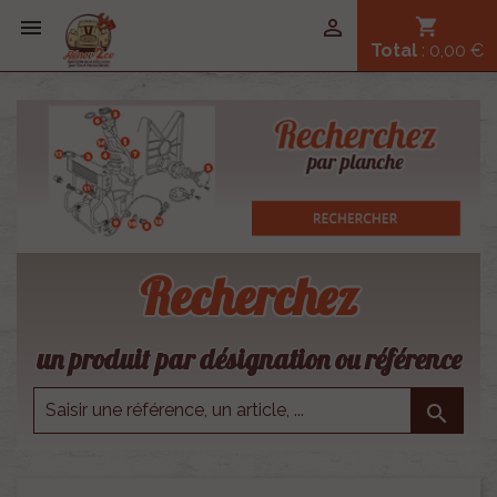


shopping_cart
Total
: 0,00 €
Recherchez
un produit par désignation ou référence
