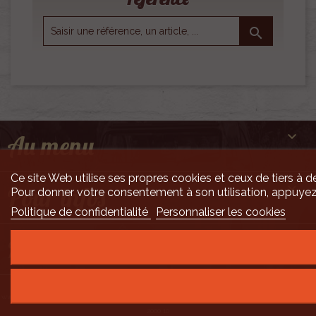


Au menu
Ce site Web utilise ses propres cookies et ceux de tiers à de

Pour infos
Pour donner votre consentement à son utilisation, appuyez
Politique de confidentialité
Personnaliser les cookies

Mais encore ...
Développement Code Optimisé, Pole Position et Qualité de Service par Processx
www.processx.fr -
création site internet orléans
-
Site
agréé
QualiNet ©
- N°SIRET 7916 3535
2000 10