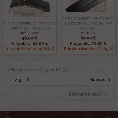
Plancher Latéral Gauche Avec
Support Métallique Pour Maitre
Bombage Pour Pot 130 Mm
Cylindre De Frein De 2cv
Pour 2cv
Ref :003162
Ref :002444
48,00 €
85,00 €
40,80 €
72,25 €
Prix public :
Prix public :
40,80 €
72,25 €
Renov 2cv
Renov 2cv
Prix club
:
Prix club
:
Affichage 1-24 de 179 article(s)
1

Suivant
2
3
…
8

Retour en haut
