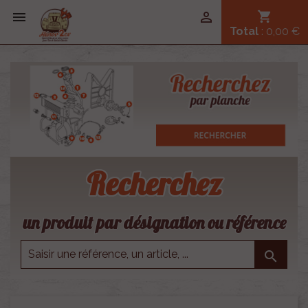


shopping_cart
Total
: 0,00 €
Recherchez
un produit par désignation ou référence
