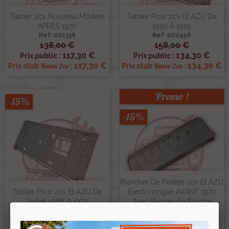
Tablier 2cv Nouveau Modele
Tablier Pour 2cv Et AZU De
APRES 1970
1950 À 1959
Ref :001336
Ref :002956
138,00 €
158,00 €
117,30 €
134,30 €
Prix public :
Prix public :
117,30 €
134,30 €
Renov 2cv
Renov 2cv
Prix club
:
Prix club
:
Promo !
-15%
-15%
Plancher De Pedale 2cv Et AZU
Tablier Pour 2cv Et AZU De
Electrozingue AVANT 1970
Juillet 1966 À 1970
Avec Bagues En Bronze
Ref :002957
Ref :000061
158,00 €
62,00 €