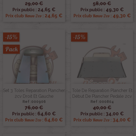
29,00 €
58,00 €
24,65 €
49,30 €
Prix public :
Prix public :
24,65 €
49,30 €
Renov 2cv
Renov 2cv
Prix club
:
Prix club
:
-15%
-15%
Pack
Set 3 Toles Reparation Plancher
Tole De Reparation Plancher Et
2cv Droit Et Gauche
Début De Plancher Pedale 2cv
Ref :000906
Ref :000804
76,00 €
40,00 €
64,60 €
34,00 €
Prix public :
Prix public :
64,60 €
34,00 €
Renov 2cv
Renov 2cv
Prix club
:
Prix club
: