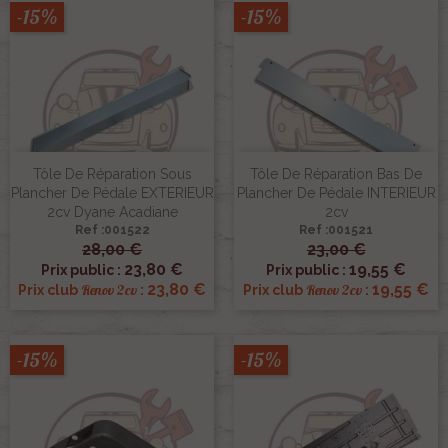
-15%
-15%
Tôle De Réparation Sous
Tôle De Réparation Bas De
Plancher De Pédale EXTERIEUR
Plancher De Pédale INTERIEUR
2cv Dyane Acadiane
2cv
Ref :001522
Ref :001521
28,00 €
23,00 €
23,80 €
19,55 €
Prix public :
Prix public :
23,80 €
19,55 €
Renov 2cv
Renov 2cv
Prix club
:
Prix club
:
-15%
-15%