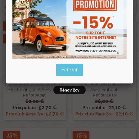
134,30 €
52,70 €
Prix public :
Prix public :
134,30 €
52,70 €
Renov 2cv
Renov 2cv
Prix club
:
Prix club
:
Promo !
-15%
-15%
Fermer
Petit Plancher De Pedale De
Plancher De Pedale 2cv Et AK
Reparation INTERIEUR 2cv
Rénov 2cv
Electrozingue APRES 1970
Avec Embouti
Ref :000058
Ref :001656
62,00 €
26,00 €
52,70 €
22,10 €
Prix public :
Prix public :
52,70 €
22,10 €
Renov 2cv
Renov 2cv
Prix club
:
Prix club
:
-15%
-15%