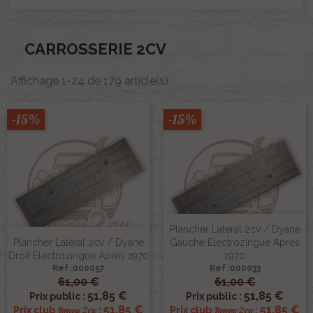
CARROSSERIE 2CV
Affichage 1-24 de 179 article(s)
-15%
-15%
Plancher Lateral 2cv / Dyane
Plancher Lateral 2cv / Dyane
Gauche Electrozingue Apres
Droit Electrozingue Apres 1970
1970
Ref :000057
Ref :000033
61,00 €
61,00 €
51,85 €
51,85 €
Prix public :
Prix public :
51,85 €
51,85 €
Renov 2cv
Renov 2cv
Prix club
:
Prix club
: