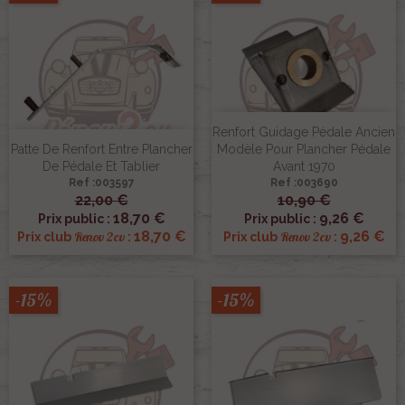
Renfort Guidage Pédale Ancien
Patte De Renfort Entre Plancher
Modèle Pour Plancher Pédale
De Pédale Et Tablier
Avant 1970
Ref :003597
Ref :003690
22,00 €
10,90 €
18,70 €
9,26 €
Prix public :
Prix public :
18,70 €
9,26 €
Renov 2cv
Renov 2cv
Prix club
:
Prix club
:
-15%
-15%