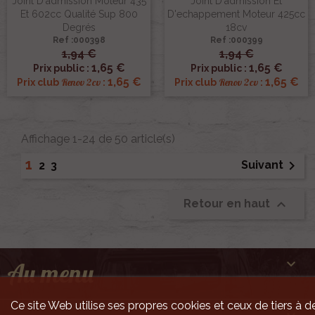
Joint D'admission Moteur 435
Joint D'admission Et
Et 602cc Qualité Sup 800
D'echappement Moteur 425cc
Degrés
18cv
Ref :000398
Ref :000399
1,94 €
1,94 €
1,65 €
1,65 €
Prix public :
Prix public :
1,65 €
1,65 €
Renov 2cv
Renov 2cv
Prix club
:
Prix club
:
Affichage 1-24 de 50 article(s)
1

Suivant
2
3

Retour en haut

Au menu
Ce site Web utilise ses propres cookies et ceux de tiers à de