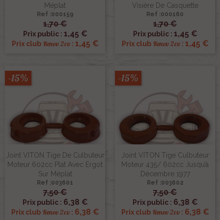
Méplat
Visière De Casquette
Ref :000159
Ref :000160
1,70 €
1,70 €
1,45 €
1,45 €
Prix public :
Prix public :
1,45 €
1,45 €
Renov 2cv
Renov 2cv
Prix club
:
Prix club
:
-15%
-15%
Joint VITON Tige De Culbuteur
Joint VITON Tige Culbuteur
Moteur 602cc Plat Avec Ergot
Moteur 435/ 602cc Jusqu’à
Sur Méplat
Décembre 1977
Ref :003601
Ref :003602
7,50 €
7,50 €
6,38 €
6,38 €
Prix public :
Prix public :
6,38 €
6,38 €
Renov 2cv
Renov 2cv
Prix club
:
Prix club
: