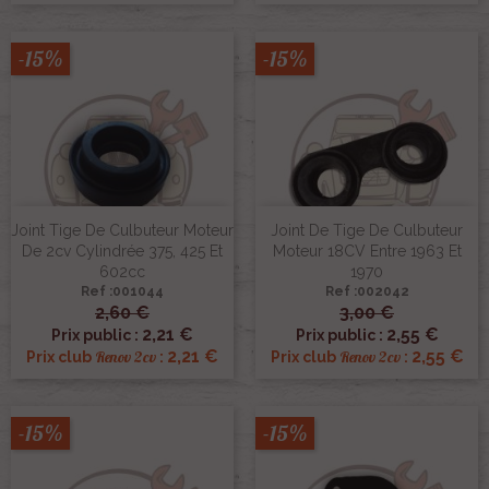
-15%
-15%
Joint Tige De Culbuteur Moteur
Joint De Tige De Culbuteur
De 2cv Cylindrée 375, 425 Et
Moteur 18CV Entre 1963 Et
602cc
1970
Ref :001044
Ref :002042
2,60 €
3,00 €
2,21 €
2,55 €
Prix public :
Prix public :
2,21 €
2,55 €
Renov 2cv
Renov 2cv
Prix club
:
Prix club
:
-15%
-15%