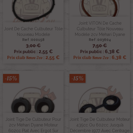
Joint VITON De Cache
Joint De Cache Culbuteur Tôle
Culbuteur Tôle Nouveau
Nouveau Modele
Modèle 2cv Mehari Dyane
Ref :000158
Ref :003604
3,00 €
7,50 €
2,55 €
6,38 €
Prix public :
Prix public :
2,55 €
6,38 €
Renov 2cv
Renov 2cv
Prix club
:
Prix club
:
-15%
-15%
Joint Tige De Culbuteur Pour
Joint Tige De Culbuteur Moteur
2cv Méhari Dyane Moteur
435cc Ou 602cc Jusqu’à
602cc Plat Avec Ergot Sur
Décembre 1977 Avec Centrage