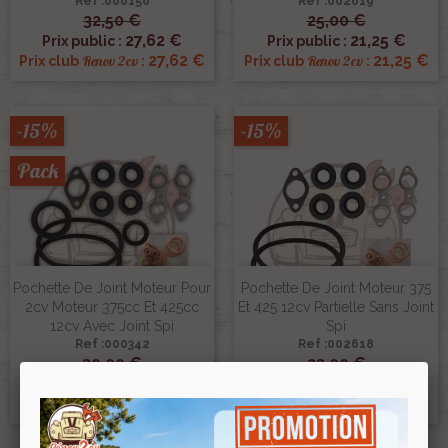
Ref :000156
Ref :002619
32,50 €
25,00 €
27,62 €
21,25 €
Prix public :
Prix public :
27,62 €
21,25 €
Renov 2cv
Renov 2cv
Prix club
:
Prix club
:
-15%
-15%
Pack
Pochette De Joint Moteur Pour
Pochette De Joint Moteur 375
2cv Moteur 375cc Et 425cc
Et 425 12cv Partielle Sans Joint
12cv Avec Joint Spi
Spi
Ref :000342
Ref :002618
30,00 €
23,00 €
25,50 €
19,55 €
Prix public :
Prix public :
25,50 €
19,55 €
Renov 2cv
Renov 2cv
Prix club
:
Prix club
: