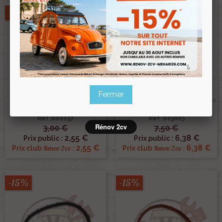
-15%
-15%
Joint De Cache Culbuteur
Joint VITON De Cache
Fermer
Aluminium Pour 2cv Ancien
Culbuteur Aluminium Pour 2cv
Modèle
Ancien Modèle
Ref :000157
Ref :003603
Rénov 2cv
3,00 €
7,50 €
2,55 €
6,38 €
Prix public :
Prix public :
2,55 €
6,38 €
Renov 2cv
Renov 2cv
Prix club
:
Prix club
:
-15%
-15%