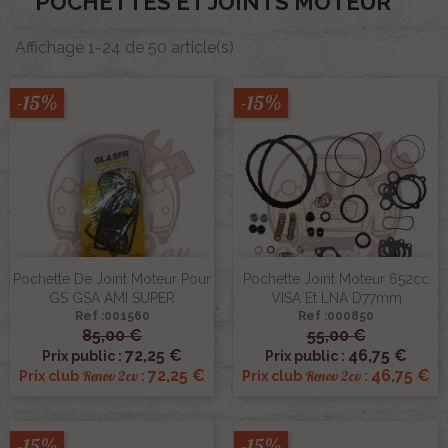
POCHETTES ET JOINTS MOTEUR
Affichage 1-24 de 50 article(s)
-15%
-15%
Pochette De Joint Moteur Pour
Pochette Joint Moteur 652cc
GS GSA AMI SUPER
VISA Et LNA D77mm
Ref :001560
Ref :000850
85,00 €
55,00 €
72,25 €
46,75 €
Prix public :
Prix public :
72,25 €
46,75 €
Renov 2cv
Renov 2cv
Prix club
:
Prix club
:
-15%
-15%