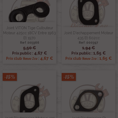
Joint VITON Tige Culbuteur
Moteur 425cc 18CV Entre 1963
Joint D'echappement Moteur
Et 1970
435 Et 602cc
Ref :003366
Ref :000397
5,50 €
1,94 €
4,67 €
1,65 €
Prix public :
Prix public :
4,67 €
1,65 €
Renov 2cv
Renov 2cv
Prix club
:
Prix club
:
-15%
-15%