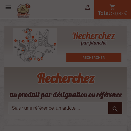


shopping_cart
Total
: 0,00 €
Recherchez
un produit par désignation ou référence
