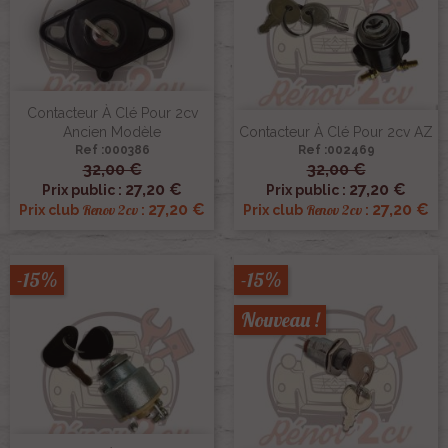
Contacteur À Clé Pour 2cv
Ancien Modèle
Contacteur À Clé Pour 2cv AZ
Ref :000386
Ref :002469
32,00 €
32,00 €
27,20 €
27,20 €
Prix public :
Prix public :
27,20 €
27,20 €
Renov 2cv
Renov 2cv
Prix club
:
Prix club
:
-15%
-15%
Nouveau !