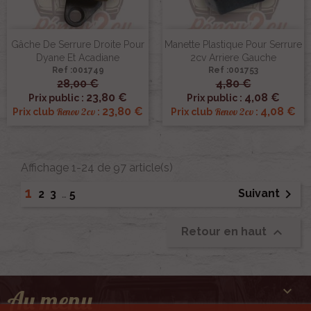
Gâche De Serrure Droite Pour
Manette Plastique Pour Serrure
Dyane Et Acadiane
2cv Arriere Gauche
Ref :001749
Ref :001753
28,00 €
4,80 €
23,80 €
4,08 €
Prix public :
Prix public :
23,80 €
4,08 €
Renov 2cv
Renov 2cv
Prix club
:
Prix club
:
Affichage 1-24 de 97 article(s)
1

Suivant
2
3
…
5

Retour en haut

Au menu