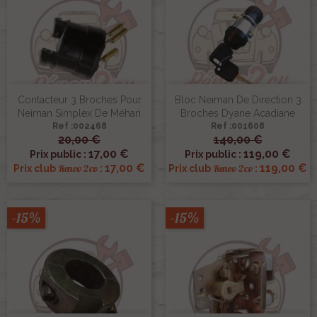
Contacteur 3 Broches Pour
Bloc Neiman De Direction 3
Neiman Simplex De Méhari
Broches Dyane Acadiane
Ref :002468
Ref :001608
20,00 €
140,00 €
17,00 €
119,00 €
Prix public :
Prix public :
17,00 €
119,00 €
Renov 2cv
Renov 2cv
Prix club
:
Prix club
:
-15%
-15%