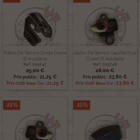
Platine De Serrure Droite Dyane
Gâche De Serrure Gauche Pour
Et Acadiane
Dyane Et Acadiane
Ref :001747
Ref :001748
25,00 €
28,00 €
21,25 €
23,80 €
Prix public :
Prix public :
21,25 €
23,80 €
Renov 2cv
Renov 2cv
Prix club
:
Prix club
:
-15%
-15%