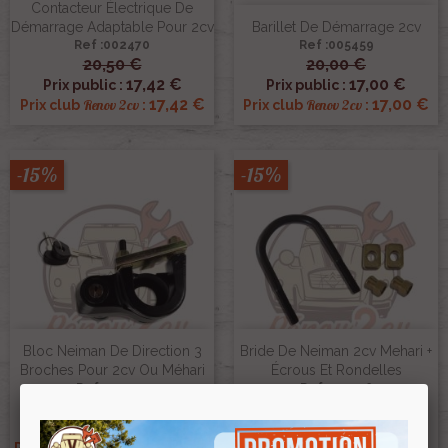
Contacteur Électrique De
Démarrage Adaptable Pour 2cv
Barillet De Démarrage 2cv
Ref :002470
Ref :005459
20,50 €
20,00 €
17,42 €
17,00 €
Prix public :
Prix public :
17,42 €
17,00 €
Renov 2cv
Renov 2cv
Prix club
:
Prix club
:
-15%
-15%
Bloc Neiman De Direction 3
Bride De Neiman 2cv Mehari +
Broches Pour 2cv Ou Méhari
Écrous Et Rondelles
Ref :000393
Ref :001316
125,00 €
7,40 €
106,25 €
6,29 €
Prix public :
Prix public :
106,25 €
6,29 €
Renov 2cv
Renov 2cv
Prix club
:
Prix club
: