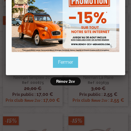
-15%
-15%
Fermer
Contacteur 3 Broches Pour
Ecrou M7 Antivol Pour Bride De
Neiman Simplex 2cv
Neiman La Paire
Rénov 2cv
Ref :000675
Ref :003639
20,00 €
3,00 €
17,00 €
2,55 €
Prix public :
Prix public :
17,00 €
2,55 €
Renov 2cv
Renov 2cv
Prix club
:
Prix club
:
-15%
-15%