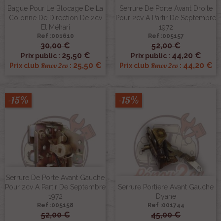
Bague Pour Le Blocage De La
Serrure De Porte Avant Droite
Colonne De Direction De 2cv
Pour 2cv A Partir De Septembre
Et Méhari
1972
Ref :001610
Ref :005157
30,00 €
52,00 €
25,50 €
44,20 €
Prix public :
Prix public :
25,50 €
44,20 €
Renov 2cv
Renov 2cv
Prix club
:
Prix club
:
-15%
-15%
Serrure De Porte Avant Gauche
Pour 2cv A Partir De Septembre
Serrure Portiere Avant Gauche
1972
Dyane
Ref :005158
Ref :001744
52,00 €
45,00 €