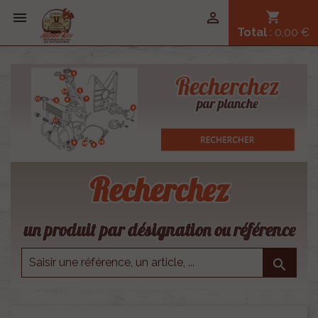


shopping_cart
Total
: 0,00 €
Recherchez
un produit par désignation ou référence
