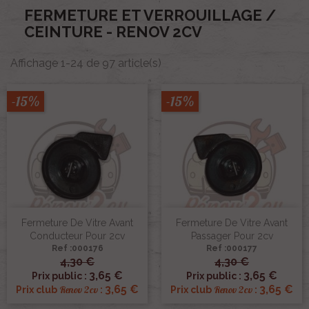
FERMETURE ET VERROUILLAGE /
CEINTURE - RENOV 2CV
Affichage 1-24 de 97 article(s)
-15%
-15%
Fermeture De Vitre Avant
Fermeture De Vitre Avant
Conducteur Pour 2cv
Passager Pour 2cv
Ref :000176
Ref :000177
4,30 €
4,30 €
3,65 €
3,65 €
Prix public :
Prix public :
3,65 €
3,65 €
Renov 2cv
Renov 2cv
Prix club
:
Prix club
: