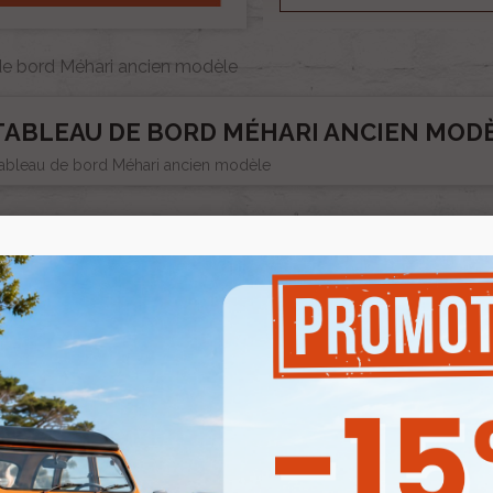
de bord Méhari ancien modèle
TABLEAU DE BORD MÉHARI ANCIEN MOD
ableau de bord Méhari ancien modèle
 a 6 produits.