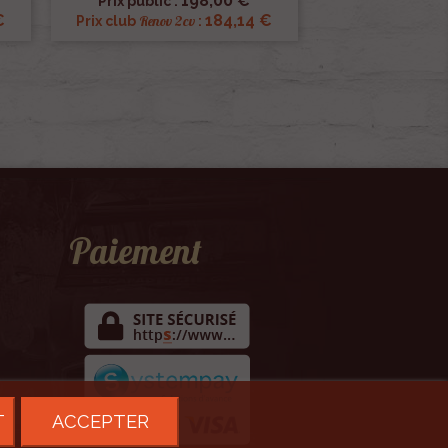
198,00 €
Prix public :
€
184,14 €
Renov 2cv
Prix club
:
Paiement
T
ACCEPTER