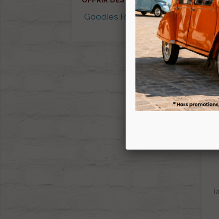
OFFRIR DES GOODIES
Goodies RENOV 2CV
Ta
P
Ta