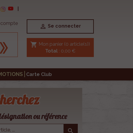
|
e compte

Se connecter
shopping_cart
Mon panier
(0 article(s))
Total
: 0,00 €
MOTIONS
Carte Club
herchez
ésignation ou référence
