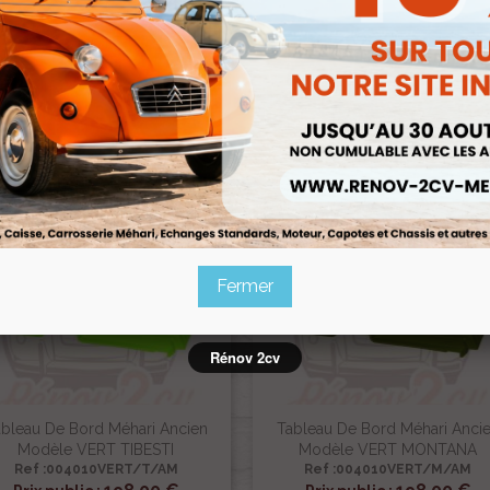
bleau De Bord Méhari Ancien
Tableau De Bord Méhari Anci
Modèle BLANC BRILLANT
Modèle ORANGE
Ref :004010AM
Ref :004010ORANGE/AM


Aperçu rapide
Aperçu rapide
155,00 €
198,00 €
Prix public :
Prix public :
144,15 €
184,14 
Renov 2cv
Renov 2cv
rix club
:
Prix club
:
Fermer
Rénov 2cv
bleau De Bord Méhari Ancien
Tableau De Bord Méhari Anci
Modèle VERT TIBESTI
Modèle VERT MONTANA
Ref :004010VERT/T/AM
Ref :004010VERT/M/AM


Aperçu rapide
Aperçu rapide