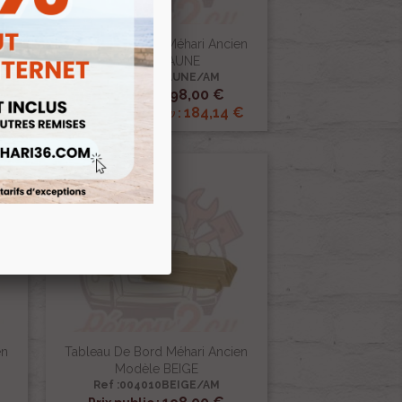
en
Tableau De Bord Méhari Ancien
Modèle JAUNE
Ref :004010JAUNE/AM

Aperçu rapide
198,00 €
Prix public :
€
184,14 €
Renov 2cv
Prix club
:
en
Tableau De Bord Méhari Ancien
Modèle BEIGE
Ref :004010BEIGE/AM

Aperçu rapide