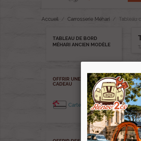
Accueil
Carrosserie Méhari
Tableau 
TABLEAU DE BORD
MÉHARI ANCIEN MODÈLE
T
Il y
OFFRIR UNE CARTE
CADEAU
Cartes cadeaux