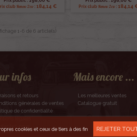
198,00 €
198,00 €
Prix public :
Prix public :
184,14 €
184,14 
Renov 2cv
Renov 2cv
rix club
:
Prix club
:
fichage 1-6 de 6 article(s)
ur infos
Mais encore ...
raisons et retours
Les meilleures ventes
ditions générales de ventes
Catalogue gratuit
itique de confidentialité
tions légales
ntactez-nous
REJETER TOU
ropres cookies et ceux de tiers à des fin