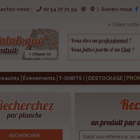
actez-nous :
02 54 27 71 54
|
Suivez-nous
>
Créez votr
Vous êtes un
professionnel
?
Vous faites partie d’un
Club
?
PRO
veautés
Évènements
T-SHIRTS !
DESTOCKAGE
Rec
un produit par d