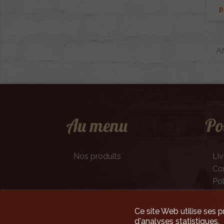
P
Af
Au menu
Po
Nos produits
Liv
Con
Pol
Men
Co
Ce site Web utilise ses p
d'analyses statistiques.