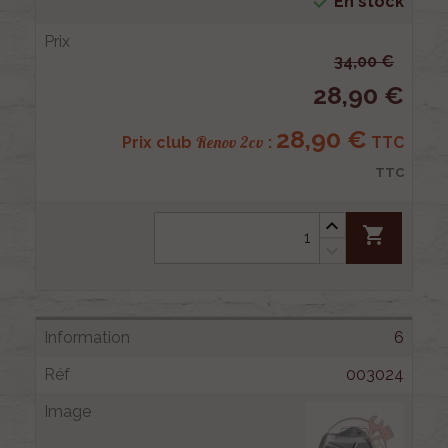

En stock
34,00 €
28,90 €
28,90 €
Renov 2cv
Prix club
:
TTC
TTC
shopping_cart
6
003024