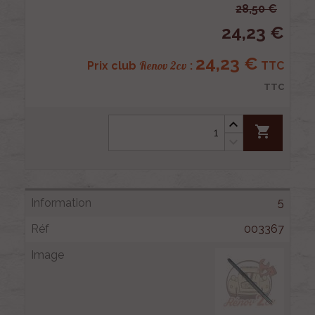
28,50 €
24,23 €
24,23 €
Renov 2cv
Prix club
:
TTC
TTC
shopping_cart
5
003367