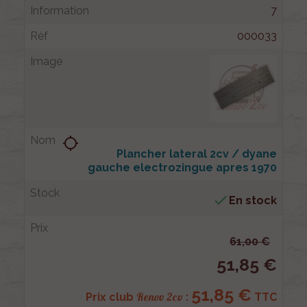
7
000033
location_searching
Plancher lateral 2cv / dyane
gauche electrozingue apres 1970

En stock
61,00 €
51,85 €
51,85 €
Renov 2cv
Prix club
:
TTC