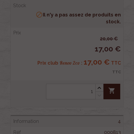

Il n'y a pas assez de produits en
stock.
20,00 €
17,00 €
17,00 €
Renov 2cv
Prix club
:
TTC
TTC
shopping_cart
4
000813