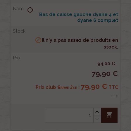
location_searching
Bas de caisse gauche dyane 4 et
dyane 6 complet

Il n'y a pas assez de produits en
stock.
94,00 €
79,90 €
79,90 €
Renov 2cv
Prix club
:
TTC
TTC
shopping_cart