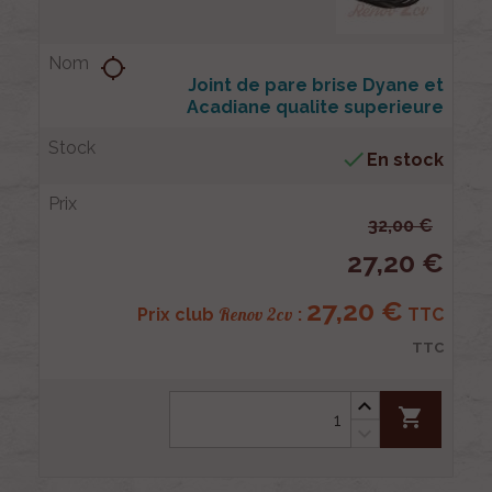
location_searching
Joint de pare brise Dyane et
Acadiane qualite superieure

En stock
32,00 €
27,20 €
27,20 €
Renov 2cv
Prix club
:
TTC
TTC
shopping_cart