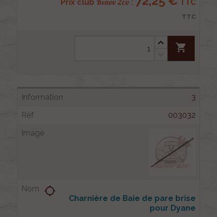
72,25 €
Renov 2cv
Prix club
:
TTC
TTC
shopping_cart
3
003032
location_searching
Charnière de Baie de pare brise
pour Dyane