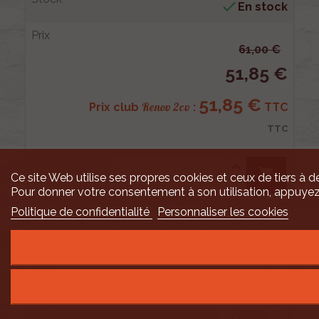

En stock
61,00 €
51,85 €
51,85 €
Renov 2cv
Prix club
:
TTC
TTC
shopping_cart
Ce site Web utilise ses propres cookies et ceux de tiers à de
Pour donner votre consentement à son utilisation, appuyez
Politique de confidentialité
Personnaliser les cookies
7
000802