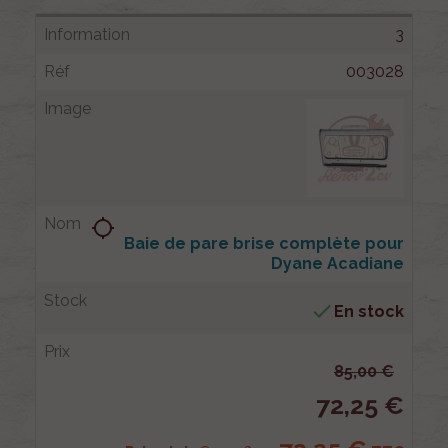
3
003028
location_searching
Baie de pare brise complète pour
Dyane Acadiane

En stock
85,00 €
72,25 €