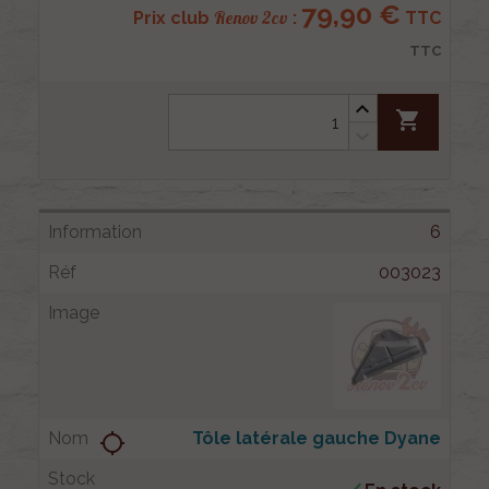
79,90 €
Renov 2cv
Prix club
:
TTC
TTC
shopping_cart
6
003023
Tôle latérale gauche Dyane
location_searching