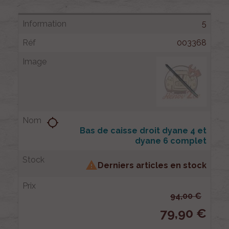
5
003368
location_searching
Bas de caisse droit dyane 4 et
dyane 6 complet

Derniers articles en stock
94,00 €
79,90 €