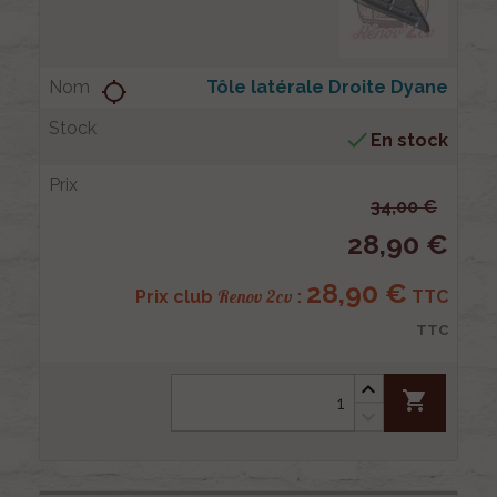
Tôle latérale Droite Dyane
location_searching

En stock
34,00 €
28,90 €
28,90 €
Renov 2cv
Prix club
:
TTC
TTC
shopping_cart