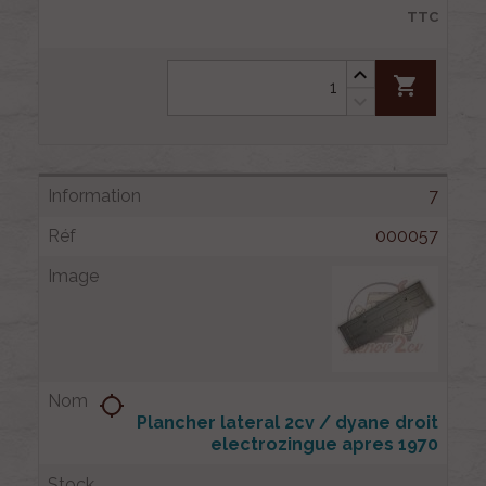
TTC
shopping_cart
7
000057
location_searching
Plancher lateral 2cv / dyane droit
electrozingue apres 1970