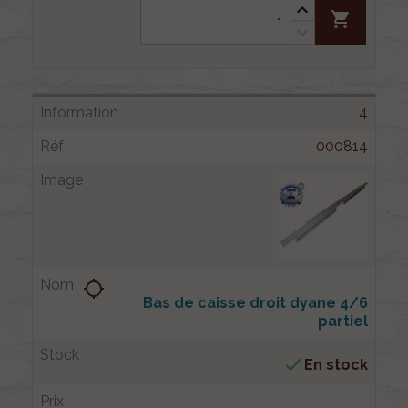
shopping_cart
4
000814
location_searching
Bas de caisse droit dyane 4/6
partiel

En stock