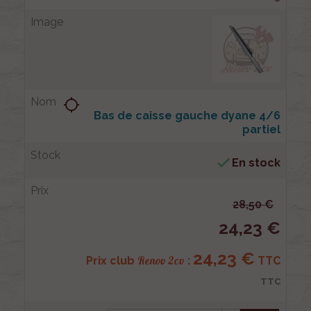
location_searching
Bas de caisse gauche dyane 4/6
partiel

En stock
28,50 €
24,23 €
24,23 €
Renov 2cv
Prix club
:
TTC
TTC