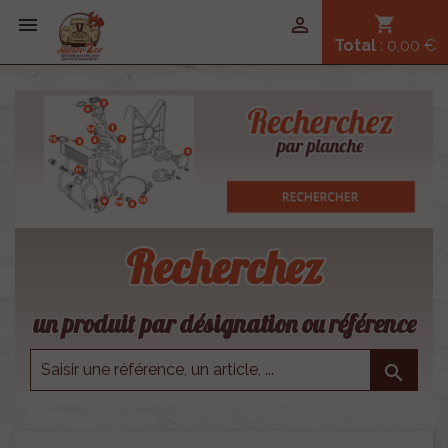


shopping_cart
Total
: 0,00 €
Recherchez
un produit par désignation ou référence
