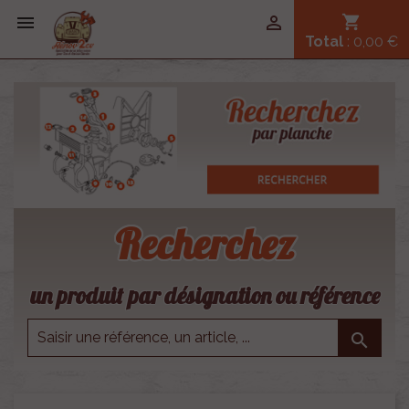


shopping_cart
Total
: 0,00 €
Recherchez
un produit par désignation ou référence
