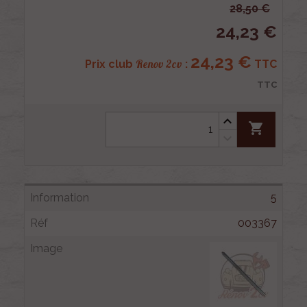
28,50 €
24,23 €
24,23 €
Renov 2cv
Prix club
:
TTC
TTC
shopping_cart
5
003367