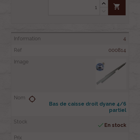
shopping_cart
4
000814
location_searching
Bas de caisse droit dyane 4/6
partiel

En stock