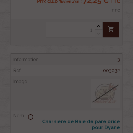
72,25 €
Renov 2cv
Prix club
:
TTC
TTC
shopping_cart
3
003032
location_searching
Charnière de Baie de pare brise
pour Dyane