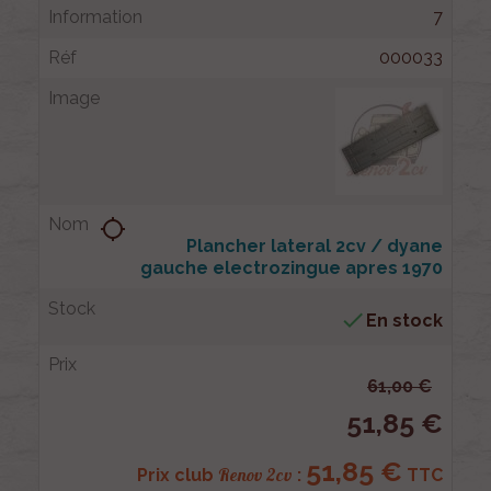
7
000033
location_searching
Plancher lateral 2cv / dyane
gauche electrozingue apres 1970

En stock
61,00 €
51,85 €
51,85 €
Renov 2cv
Prix club
:
TTC