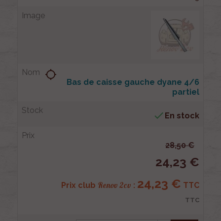
location_searching
Bas de caisse gauche dyane 4/6
partiel

En stock
28,50 €
24,23 €
24,23 €
Renov 2cv
Prix club
:
TTC
TTC