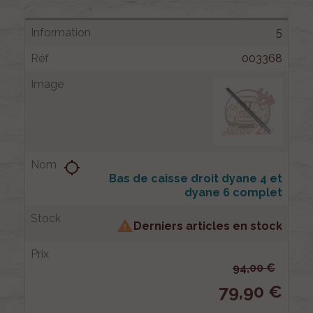
5
003368
location_searching
Bas de caisse droit dyane 4 et
dyane 6 complet

Derniers articles en stock
94,00 €
79,90 €