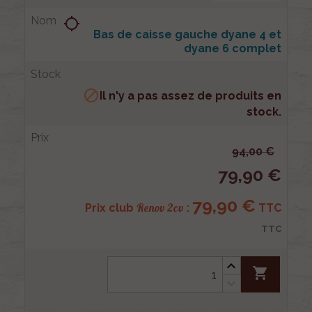
location_searching
Bas de caisse gauche dyane 4 et
dyane 6 complet

Il n'y a pas assez de produits en
stock.
94,00 €
79,90 €
79,90 €
Renov 2cv
Prix club
:
TTC
TTC
shopping_cart