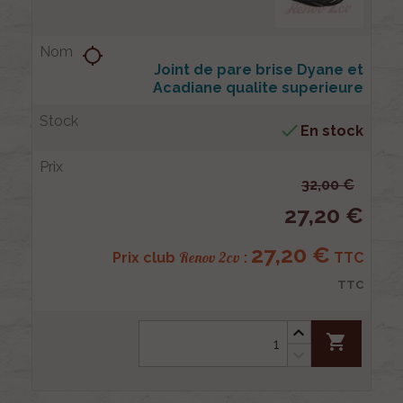
location_searching
Joint de pare brise Dyane et
Acadiane qualite superieure

En stock
32,00 €
27,20 €
27,20 €
Renov 2cv
Prix club
:
TTC
TTC
shopping_cart