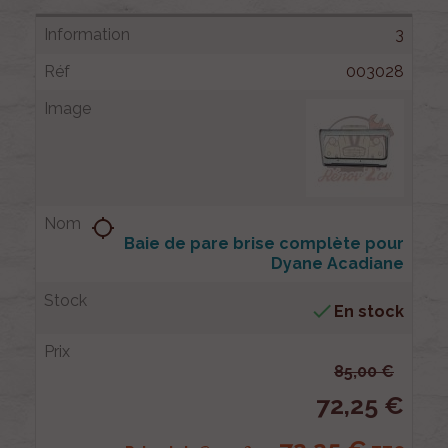
3
003028
location_searching
Baie de pare brise complète pour
Dyane Acadiane

En stock
85,00 €
72,25 €