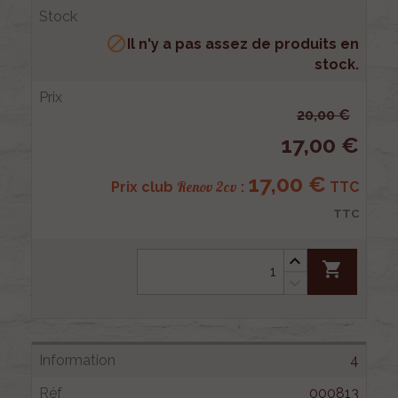

Il n'y a pas assez de produits en
stock.
20,00 €
17,00 €
17,00 €
Renov 2cv
Prix club
:
TTC
TTC
shopping_cart
4
000813