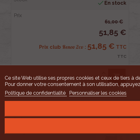

En stock
61,00 €
51,85 €
51,85 €
Renov 2cv
Prix club
:
TTC
TTC
shopping_cart
Ce site Web utilise ses propres cookies et ceux de tiers à de
Pour donner votre consentement à son utilisation, appuyez
Politique de confidentialité
Personnaliser les cookies
7
000802