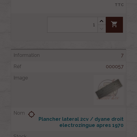
TTC
shopping_cart
7
000057
location_searching
Plancher lateral 2cv / dyane droit
electrozingue apres 1970