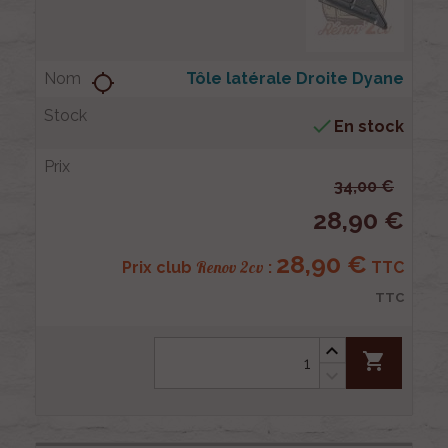
Tôle latérale Droite Dyane
location_searching

En stock
34,00 €
28,90 €
28,90 €
Renov 2cv
Prix club
:
TTC
TTC
shopping_cart