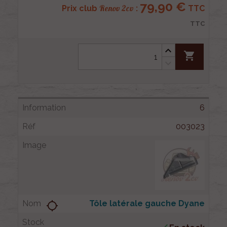
79,90 €
Renov 2cv
Prix club
:
TTC
TTC
shopping_cart
6
003023
Tôle latérale gauche Dyane
location_searching