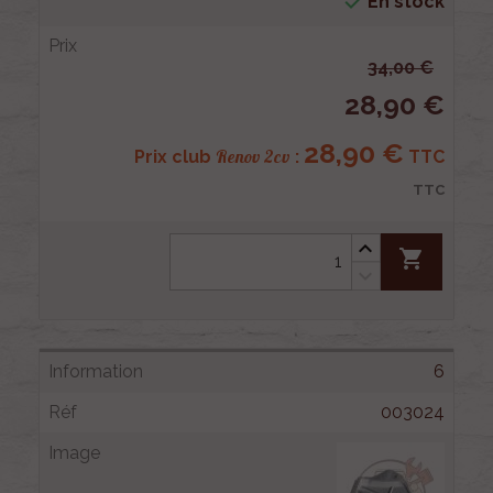

En stock
34,00 €
28,90 €
28,90 €
Renov 2cv
Prix club
:
TTC
TTC
shopping_cart
6
003024