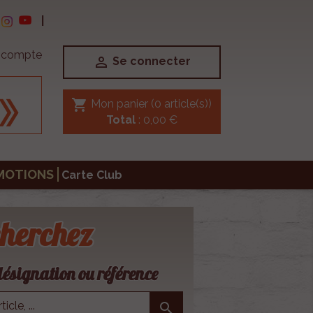
|
e compte

Se connecter
shopping_cart
Mon panier
(0 article(s))
Total
: 0,00 €
MOTIONS
Carte Club
herchez
ésignation ou référence
