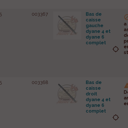
5
003367
Bas de
caisse
a
gauche
a
dyane 4 et
d
dyane 6
p
complet
e
location_searching
s
5
003368
Bas de
caisse
D
droit
a
dyane 4 et
e
dyane 6
complet
location_searching