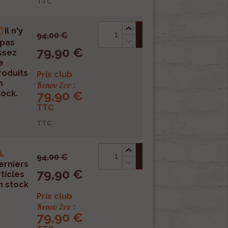
TTC

Il n'y
shopping_cart
94,00 €
 pas
79,90 €
ssez
e
roduits
Prix club
n
Renov 2cv
:
79,90 €
tock.
TTC
TTC

shopping_cart
94,00 €
erniers
79,90 €
rticles
n stock
Prix club
Renov 2cv
:
79,90 €