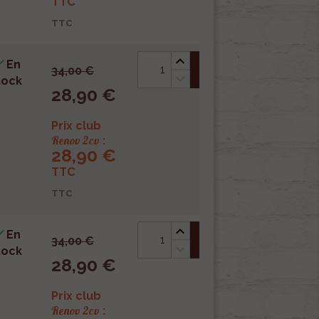
TTC
TTC

En
shopping_cart
34,00 €
tock
28,90 €
Prix club
Renov 2cv
:
28,90 €
TTC
TTC

En
shopping_cart
34,00 €
tock
28,90 €
Prix club
Renov 2cv
: