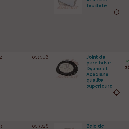
feuilleté
location_searching
2
001008
Joint de
pare brise
s
Dyane et
Acadiane
qualite
superieure
location_searching
3
003028
Baie de