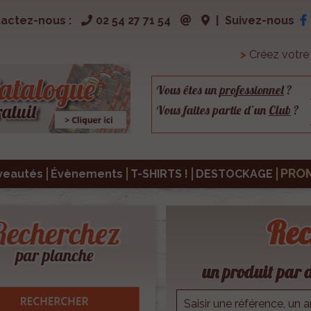
actez-nous :
02 54 27 71 54
|
Suivez-nous
>
Créez votr
Vous êtes un
professionnel
?
Vous faites partie d’un
Club
?
PRO
veautés
Évènements
T-SHIRTS !
DESTOCKAGE
Rec
un produit par d