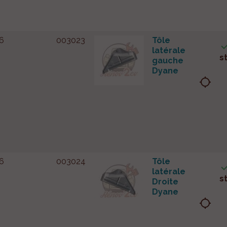
6
003023
Tôle
latérale
s
gauche
Dyane
location_searching
6
003024
Tôle
latérale
s
Droite
Dyane
location_searching