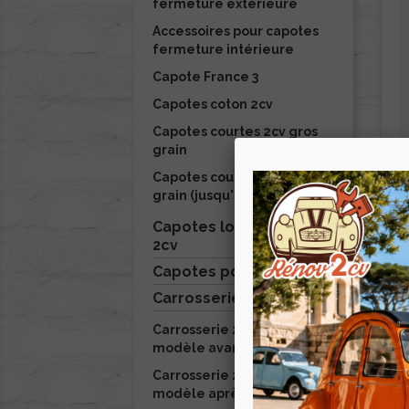
fermeture extérieure
Accessoires pour capotes
fermeture intérieure
Capote France 3
Capotes coton 2cv
Capotes courtes 2cv gros
grain
Capotes courtes 2cv petit
grain (jusqu'à début 1970)
Capotes longues pour
2cv
Capotes pour Dyane

Carrosserie 2cv
Carrosserie 2cv Ancien
modèle avant 1970
Carrosserie 2cv Nouveau
modèle après 1970