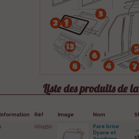
Liste des produits de l
Information
Réf
Image
Nom
S
1
001950
Pare brise
Dyane et
s
Acadiane