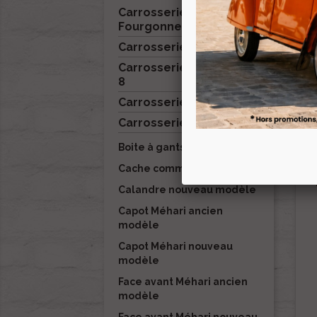
Carrosserie 2cv
Fourgonnette
Carrosserie Acadiane
Carrosserie Ami 6 / Ami
8
Carrosserie Dyane

Carrosserie Méhari
Boite à gants Méhari
Cache commodo Méhari
Calandre nouveau modèle
Capot Méhari ancien
modèle
Capot Méhari nouveau
modèle
Face avant Méhari ancien
modèle