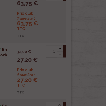
63,75 €
Prix club
Renov 2cv
:
63,75 €
TTC
TTC

En
shopping_cart
32,00 €
tock
27,20 €
Prix club
Renov 2cv
:
27,20 €
TTC
TTC
