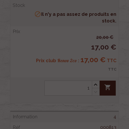

Il n'y a pas assez de produits en
stock.
20,00 €
17,00 €
17,00 €
Renov 2cv
Prix club
:
TTC
TTC
shopping_cart
4
000813