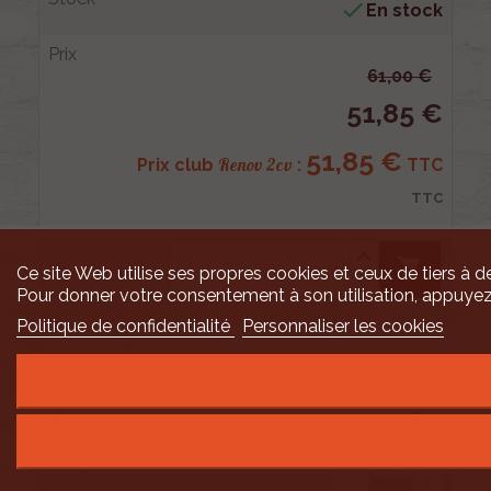

En stock
61,00 €
51,85 €
51,85 €
Renov 2cv
Prix club
:
TTC
TTC
shopping_cart
Ce site Web utilise ses propres cookies et ceux de tiers à de
Pour donner votre consentement à son utilisation, appuyez
Politique de confidentialité
Personnaliser les cookies
7
000802