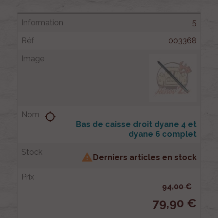
5
003368
location_searching
Bas de caisse droit dyane 4 et
dyane 6 complet

Derniers articles en stock
94,00 €
79,90 €