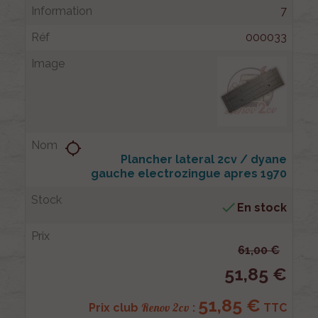
7
000033
location_searching
Plancher lateral 2cv / dyane
gauche electrozingue apres 1970

En stock
61,00 €
51,85 €
51,85 €
Renov 2cv
Prix club
:
TTC