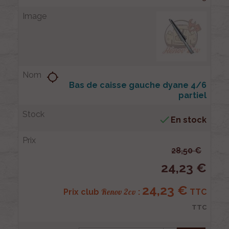
location_searching
Bas de caisse gauche dyane 4/6
partiel

En stock
28,50 €
24,23 €
24,23 €
Renov 2cv
Prix club
:
TTC
TTC