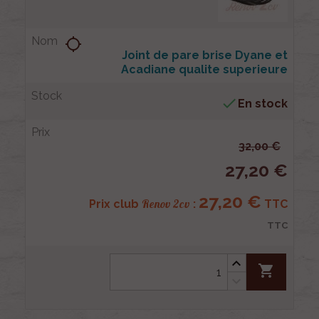
location_searching
Joint de pare brise Dyane et
Acadiane qualite superieure

En stock
32,00 €
27,20 €
27,20 €
Renov 2cv
Prix club
:
TTC
TTC
shopping_cart