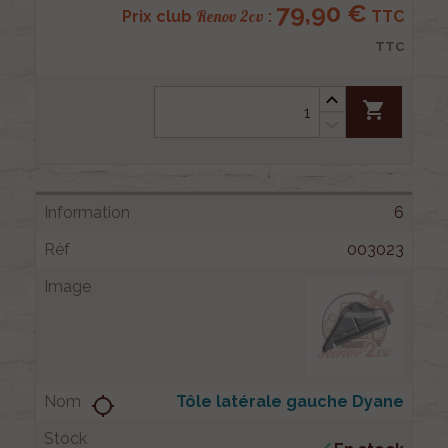
79,90 €
Renov 2cv
Prix club
:
TTC
TTC
shopping_cart
6
003023
Tôle latérale gauche Dyane
location_searching