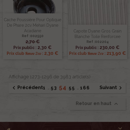
Cache Poussière Pour Optique
De Phare 2cv Mehari Dyane
Acadiane
Capote Dyane Gros Grain
Ref :002550
Blanche Toile Renforcee
2,70 €
Ref :002204
2,30 €
230,00 €
Prix public :
Prix public :
2,30 €
213,90 €
Renov 2cv
Renov 2cv
Prix club
:
Prix club
:
Affichage 1273-1296 de 3983 article(s)
54


Précédent
Suivant
1
…
53
55
…
166

Retour en haut
