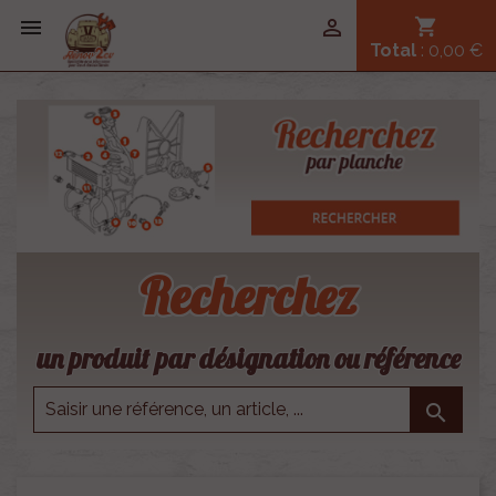


shopping_cart
Total
: 0,00 €
Recherchez
un produit par désignation ou référence
