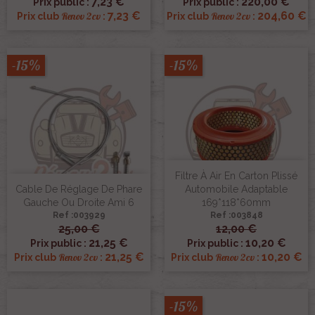
7,23 €
220,00 €
Prix public :
Prix public :
7,23 €
204,60 €
Renov 2cv
Renov 2cv
Prix club
:
Prix club
:
-15%
-15%
Filtre À Air En Carton Plissé
Cable De Réglage De Phare
Automobile Adaptable
Gauche Ou Droite Ami 6
169*118*60mm
Ref :003929
Ref :003848
25,00 €
12,00 €
21,25 €
10,20 €
Prix public :
Prix public :
21,25 €
10,20 €
Renov 2cv
Renov 2cv
Prix club
:
Prix club
:
-15%