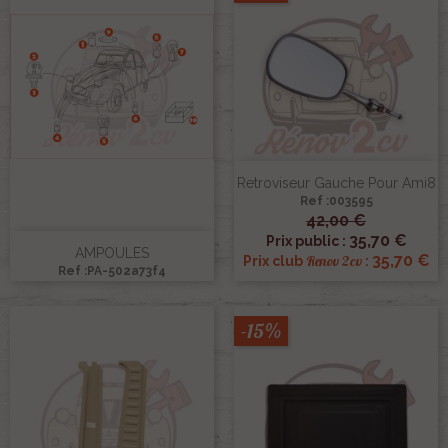
Retroviseur Gauche Pour Ami8
Ref :003595
42,00 €
35,70 €
Prix public :
AMPOULES
35,70 €
Renov 2cv
Prix club
:
Ref :PA-502a73f4
-15%