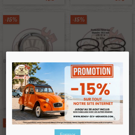
-15%
-15%
Bague Écrou De Roulement De
Roue 2cv Méhari Dyane Pour
Jeu De Segments Moteur
Roulement 72mm Fabrication
435cc 1.75/2/4 Diametre 68.5
Française
Mm
Ref :000256
Ref :000165
10,00 €
35,00 €
8,50 €
29,75 €
Prix public :
Prix public :
8,50 €
29,75 €
Renov 2cv
Renov 2cv
Prix club
:
Prix club
:
-15%
-15%
Fermer