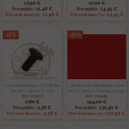
13,50 €
17,00 €
11,48 €
14,45 €
Prix public :
Prix public :
11,48 €
14,45 €
Renov 2cv
Renov 2cv
Prix club
:
Prix club
:
-15%
-15%
Vis Volant Moteur 2cv M8 Pas
Garniture De Banquette Avant
De 100 L:18mm Q :10.9
Ami 8 Velours Chenille Rouge
Ref :003116
Ref :002984
2,80 €
154,00 €
2,38 €
130,90 €
Prix public :
Prix public :
2,38 €
130,90 €
Renov 2cv
Renov 2cv
Prix club
:
Prix club
: