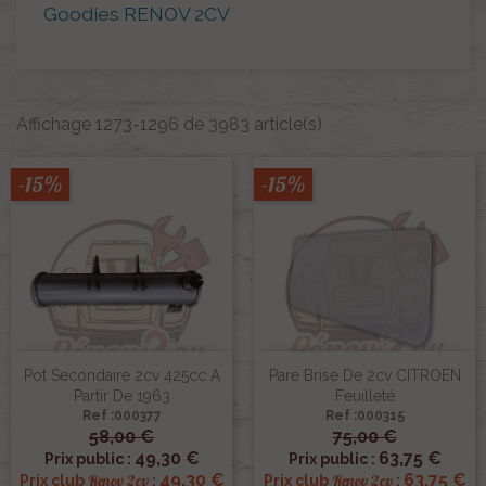
Goodies RENOV 2CV
Affichage 1273-1296 de 3983 article(s)
-15%
-15%
Pot Secondaire 2cv 425cc A
Pare Brise De 2cv CITROEN
Partir De 1963
Feuilleté
Ref :000377
Ref :000315
58,00 €
75,00 €
49,30 €
63,75 €
Prix public :
Prix public :
49,30 €
63,75 €
Renov 2cv
Renov 2cv
Prix club
:
Prix club
: