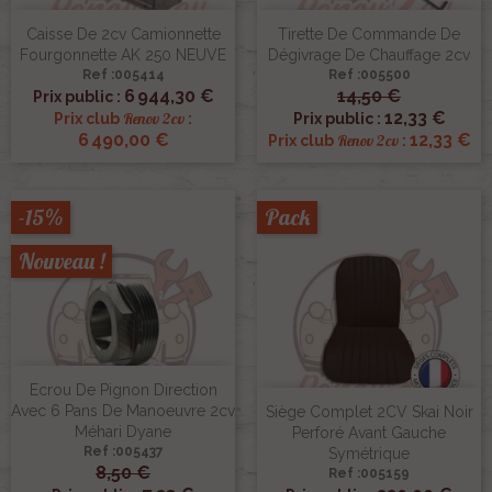
Caisse De 2cv Camionnette
Tirette De Commande De
Fourgonnette AK 250 NEUVE
Dégivrage De Chauffage 2cv
Ref :005414
Ref :005500
6 944,30 €
14,50 €
Prix public :
12,33 €
Renov 2cv
Prix club
:
Prix public :
6 490,00 €
12,33 €
Renov 2cv
Prix club
:
-15%
Pack
Nouveau !
Ecrou De Pignon Direction
Avec 6 Pans De Manoeuvre 2cv
Siège Complet 2CV Skai Noir
Méhari Dyane
Perforé Avant Gauche
Ref :005437
Symétrique
8,50 €
Ref :005159