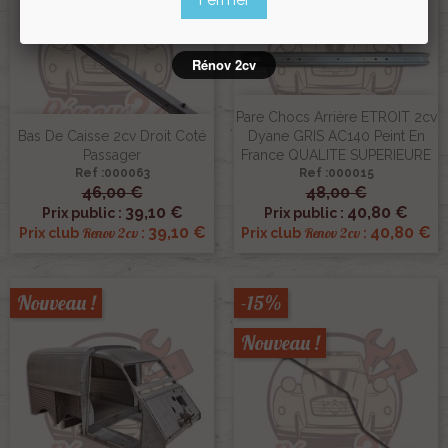
Rénov 2cv
Pare Chocs Arrière ETROIT 2cv
Bas De Caisse 2cv Droit Coté
Dyane GRIS AC140 Peint En
Passager
France QUALITE SUPERIEURE
Ref :000063
Ref :000015
46,00 €
48,00 €
39,10 €
40,80 €
Prix public :
Prix public :
39,10 €
40,80 €
Renov 2cv
Renov 2cv
Prix club
:
Prix club
:
Nouveau !
-15%
Nouveau !