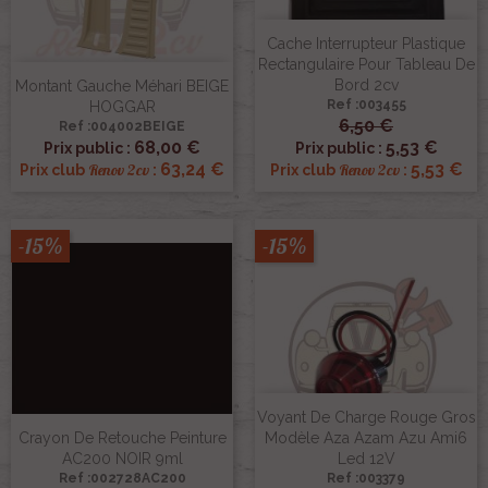
Cache Interrupteur Plastique
Rectangulaire Pour Tableau De
Bord 2cv
Montant Gauche Méhari BEIGE
Ref :003455
HOGGAR
6,50 €
Ref :004002BEIGE
68,00 €
5,53 €
Prix public :
Prix public :
63,24 €
5,53 €
Renov 2cv
Renov 2cv
Prix club
:
Prix club
:
-15%
-15%
Voyant De Charge Rouge Gros
Crayon De Retouche Peinture
Modèle Aza Azam Azu Ami6
AC200 NOIR 9ml
Led 12V
Ref :002728AC200
Ref :003379