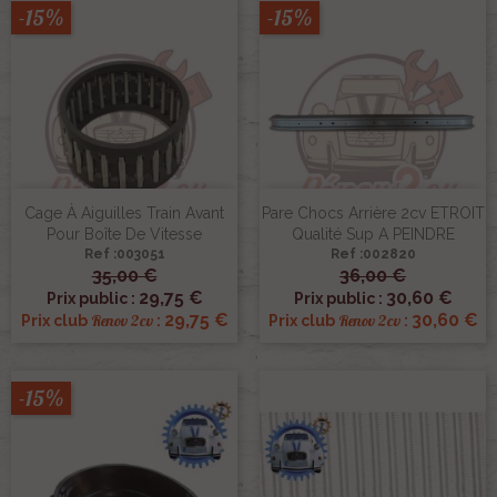
-15%
-15%
Cage À Aiguilles Train Avant
Pare Chocs Arrière 2cv ETROIT
Pour Boîte De Vitesse
Qualité Sup A PEINDRE
Ref :003051
Ref :002820
35,00 €
36,00 €
29,75 €
30,60 €
Prix public :
Prix public :
29,75 €
30,60 €
Renov 2cv
Renov 2cv
Prix club
:
Prix club
:
-15%