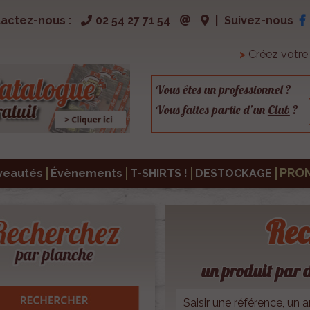
actez-nous :
02 54 27 71 54
|
Suivez-nous
>
Créez votr
Vous êtes un
professionnel
?
Vous faites partie d’un
Club
?
PRO
veautés
Évènements
T-SHIRTS !
DESTOCKAGE
Rec
un produit par d