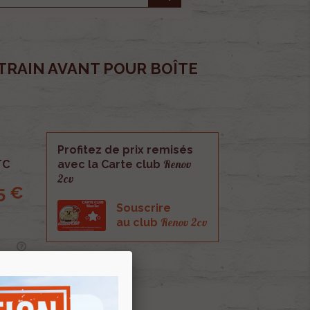
 TRAIN AVANT POUR BOÎTE
Profitez de prix remisés
Renov
TC
avec la Carte club
2cv
5 €
Souscrire
Renov 2cv
au club
nt pour boîte de vitesse