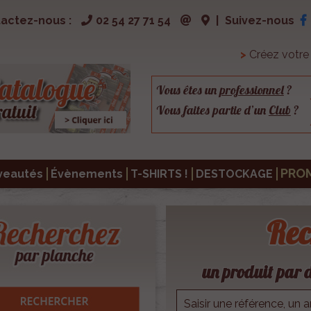
actez-nous :
02 54 27 71 54
|
Suivez-nous
>
Créez votr
Vous êtes un
professionnel
?
Vous faites partie d’un
Club
?
PRO
veautés
Évènements
T-SHIRTS !
DESTOCKAGE
Rec
un produit par d