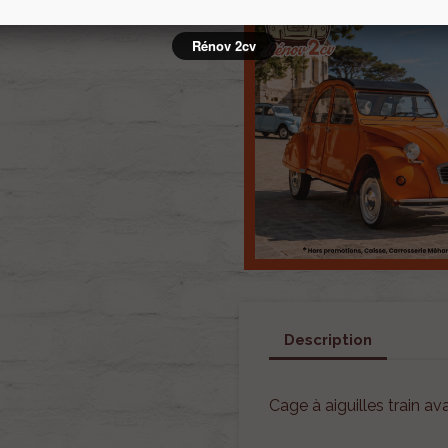
Rénov 2cv
Description
Cage à aiguilles train a