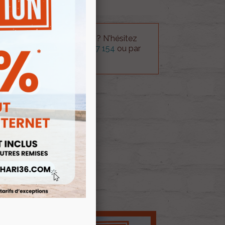
 technique sur le produit ? N'hésitez
rvice technique au
0254 277 154
ou par
ue@gmail.com
.
 AU PANIER
E D'ENVIES