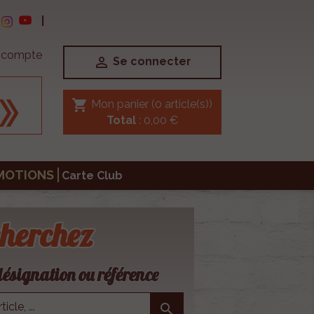
|
e compte

Se connecter
shopping_cart
Mon panier
(0 article(s))
Total
: 0,00 €
MOTIONS
Carte Club
herchez
ésignation ou référence
