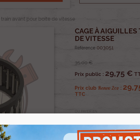
 train avant pour boîte de vitesse
CAGE À AIGUILLES
DE VITESSE
003051
Référence
35,00 €
29,75 €
Prix public :
T
29,7
Renov 2cv
Prix club
:
TTC
OU PAYER EN
Cage à aiguilles train ava