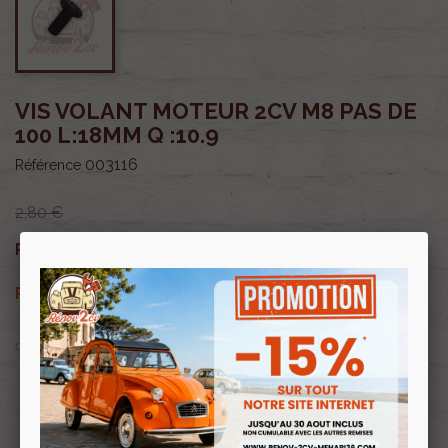
VIS VOLANT MOTEUR 2CV M8 PAS DE
100 L:18MM Q :10.9
003116
Référence
2,80 €
2,38 €
Prix public :
TTC
2,38 €
Renov 2cv
Prix club
:
TTC
OU PAYER EN
Profitez de prix remisés
Renov 2cv
avec la Carte club