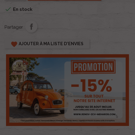

En stock
Partager
favorite
AJOUTER À MA LISTE D'ENVIES