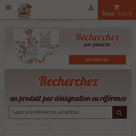


shopping_cart
Total
: 0,00 €
Recherchez
un produit par désignation ou référence
