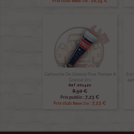
16,15 €
Renov 2cv
Prix club
:
Cartouche De Graisse Pour Pompe A
Ecr
Graisse 2cv
44m
Ref :001420
8,50 €

Aperçu rapide
7,23 €
Prix public :
7,23 €
Renov 2cv
Prix club
: