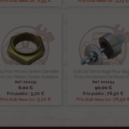
2,55 €
3,23 €
Renov 2cv
Renov 2cv
Prix club
:
Prix club
:
ou Pour Moyeu Arrière Diamètre
Outil De Démontage Pour Ba
m 2cv Méhari Dyane Acadiane
Écrou Roulement De Roue 2
Ref :002193
Ref :002194
6,00 €
90,00 €


Aperçu rapide
Aperçu rapide
5,10 €
76,50 €
Prix public :
Prix public :
5,10 €
76,50 
Renov 2cv
Renov 2cv
Prix club
:
Prix club
: