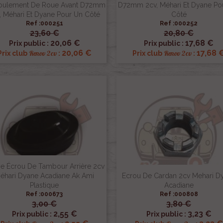
Roulement De Roue Avant D72mm
D72mm 2cv, Méhari Et Dyane Po
, Méhari Et Dyane Pour Un Côté
Côté
Ref :000251
Ref :000252
23,60 €
20,80 €


Aperçu rapide
Aperçu rapide
20,06 €
17,68 €
Prix public :
Prix public :
20,06 €
17,68 
Renov 2cv
Renov 2cv
Prix club
:
Prix club
:
e Écrou De Tambour Arrière 2cv
éhari Dyane Acadiane Ak Ami
Ecrou De Cardan 2cv Mehari D
Plastique
Acadiane
Ref :000673
Ref :000808
3,00 €
3,80 €


Aperçu rapide
Aperçu rapide
2,55 €
3,23 €
Prix public :
Prix public :