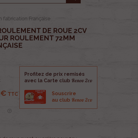
fabrication Française
ROULEMENT DE ROUE 2CV
OUR ROULEMENT 72MM
NÇAISE
Profitez de prix remisés
Renov 2cv
C
avec la Carte club
 €
Souscrire
TTC
Renov 2cv
au club