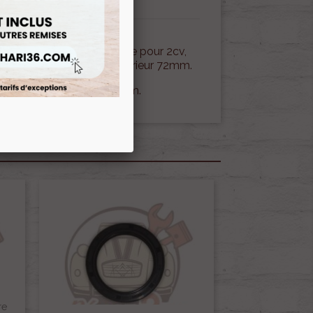
t de roue avant ou arrière pour 2cv,
oulement en diamètre extérieur 72mm
.
iamètre extérieur de 74mm.
re