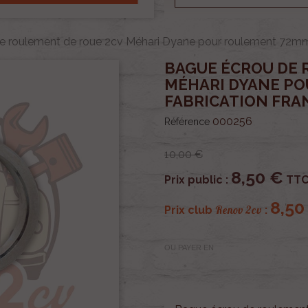
e roulement de roue 2cv Méhari Dyane pour roulement 72mm 
BAGUE ÉCROU DE 
MÉHARI DYANE P
FABRICATION FRA
000256
Référence
10,00 €
8,50 €
Prix public :
TT
8,50
Renov 2cv
Prix club
:
OU PAYER EN