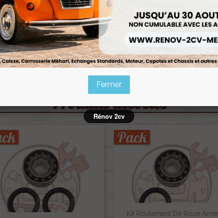
Description
Bague écrou de roulemen
méhari et dyane. P
our r
La bague mesurant un d
Fermer
Produits associés
Rénov 2cv
ack
Pack
Kit Roulement De Roue Arrie