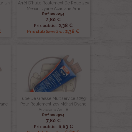
ur Un
Arrêt D'huile Roulement De Roue 2cv
Mehari Dyane Acadiane Ami
Ref :000254
2,80 €

Aperçu rapide
2,38 €
Prix public :
€
2,38 €
Renov 2cv
Prix club
:
Tube De Graisse Multiservice 225gr
yane
Pour Roulement 2cv Méhari Dyane
Acadiane Ami 8
Ref :000914
7,80 €

Aperçu rapide
6,63 €
Prix public :