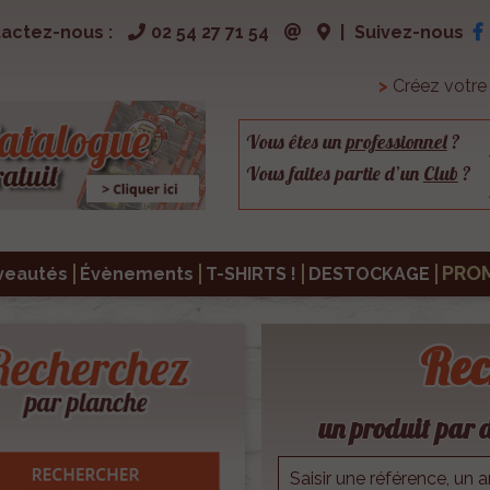
actez-nous :
02 54 27 71 54
|
Suivez-nous
>
Créez votr
Vous êtes un
professionnel
?
Vous faites partie d’un
Club
?
PRO
veautés
Évènements
T-SHIRTS !
DESTOCKAGE
Rec
un produit par d