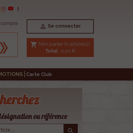
|
e compte

Se connecter
shopping_cart
Mon panier
(0 article(s))
Total
: 0,00 €
MOTIONS
Carte Club
herchez
ésignation ou référence
