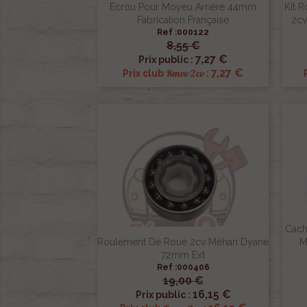
Ecrou Pour Moyeu Arrière 44mm
Kit 
Fabrication Française
2cv
Ref :000122
8,55 €

Aperçu rapide
7,27 €
Prix public :
7,27 €
Renov 2cv
Prix club
:
Cach
Roulement De Roue 2cv Méhari Dyane
M
72mm Ext
Ref :000406
19,00 €

Aperçu rapide
16,15 €
Prix public :