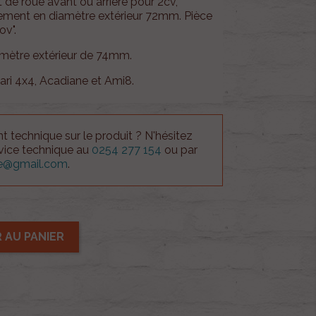
de roue avant ou arrière pour 2cv,
lement en diamètre extérieur 72mm
. Pièce
ov".
mètre extérieur de 74mm.
ri 4x4, Acadiane et Ami8.
 technique sur le produit ? N'hésitez
rvice technique au
0254 277 154
ou par
ue@gmail.com
.
 AU PANIER