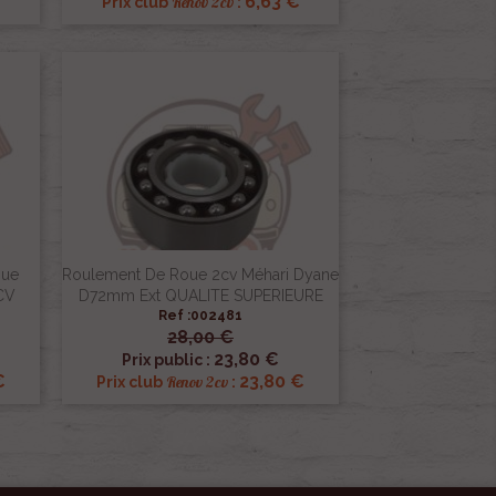
6,63 €
Renov 2cv
Prix club
:
gue
Roulement De Roue 2cv Méhari Dyane
CV
D72mm Ext QUALITE SUPERIEURE
Ref :002481
28,00 €

Aperçu rapide
23,80 €
Prix public :
€
23,80 €
Renov 2cv
Prix club
: