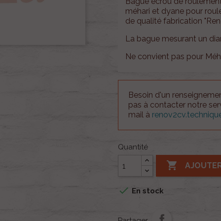
Bague écrou de roulement 
méhari et dyane
pour rou
de qualité fabrication "Ren
La bague mesurant un dia
Ne convient pas pour Méha
Besoin d'un renseignement
pas à contacter notre se
mail à
renov2cv.techniq
Quantité

AJOUTER

En stock
Partager