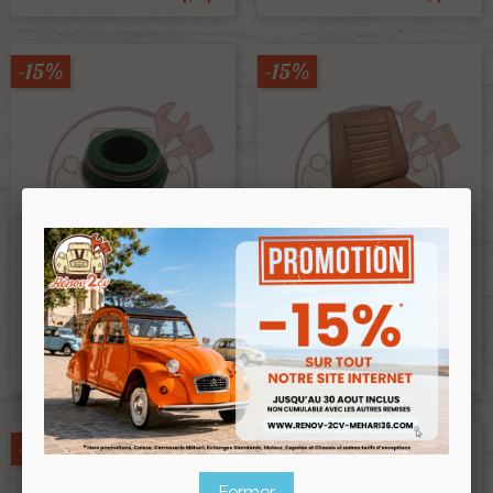
-15%
-15%
Joint Queue Soupape
Caoutchouc Diam Queue
Garniture Siège Avant Droit
Soupape 8 Ou 8.5mm
Ami8 Marron Perforé
Ref :002673
Ref :002483
2,60 €
106,00 €
2,21 €
90,10 €
Prix public :
Prix public :
2,21 €
90,10 €
Renov 2cv
Renov 2cv
Prix club
:
Prix club
:
-15%
-15%
Fermer