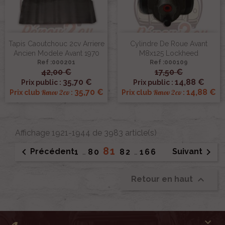
Tapis Caoutchouc 2cv Arriere
Cylindre De Roue Avant
Ancien Modele Avant 1970
M8x125 Lockheed
Ref :000201
Ref :000109
42,00 €
17,50 €
35,70 €
14,88 €
Prix public :
Prix public :
35,70 €
14,88 €
Renov 2cv
Renov 2cv
Prix club
:
Prix club
:
Affichage 1921-1944 de 3983 article(s)
81


Précédent
Suivant
1
…
80
82
…
166

Retour en haut
