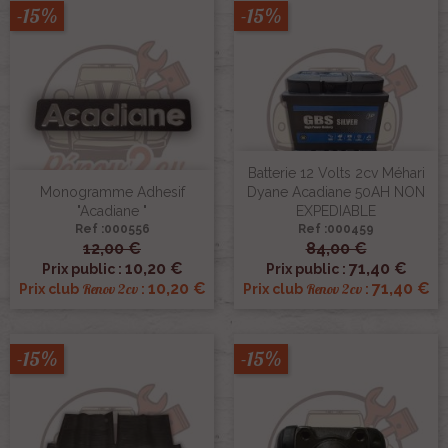
-15%
-15%
Batterie 12 Volts 2cv Méhari
Monogramme Adhesif
Dyane Acadiane 50AH NON
"acadiane "
EXPEDIABLE
Ref :000556
Ref :000459
12,00 €
84,00 €
10,20 €
71,40 €
Prix public :
Prix public :
10,20 €
71,40 €
Renov 2cv
Renov 2cv
Prix club
:
Prix club
:
-15%
-15%