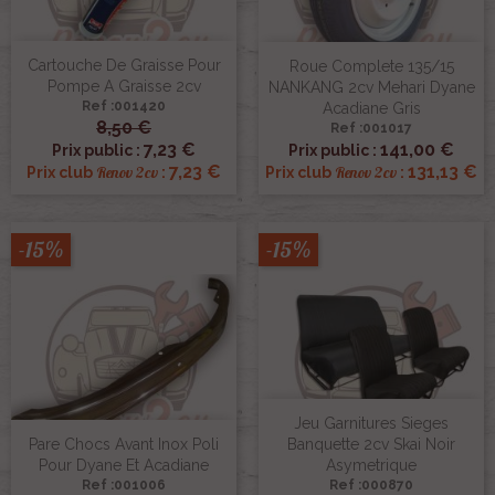
Cartouche De Graisse Pour
Roue Complete 135/15
Pompe A Graisse 2cv
NANKANG 2cv Mehari Dyane
Ref :001420
Acadiane Gris
8,50 €
Ref :001017
7,23 €
141,00 €
Prix public :
Prix public :
7,23 €
131,13 €
Renov 2cv
Renov 2cv
Prix club
:
Prix club
:
-15%
-15%
Jeu Garnitures Sieges
Pare Chocs Avant Inox Poli
Banquette 2cv Skai Noir
Pour Dyane Et Acadiane
Asymetrique
Ref :001006
Ref :000870