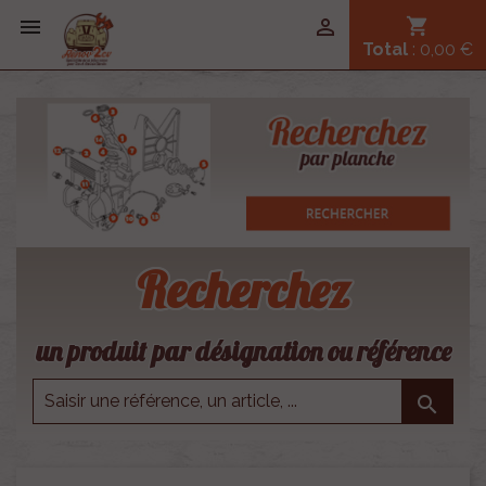


shopping_cart
Total
: 0,00 €
Recherchez
un produit par désignation ou référence
