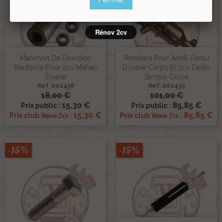
Rénov 2cv
Manchon De Direction
Reniflard Pour Ami8 Carbu
Renforcé Pour 2cv Méhari
Double Corps Et 2cv Carbu
Dyane
Simple Corps
Ref :002436
Ref :002435
18,00 €
101,00 €
15,30 €
85,85 €
Prix public :
Prix public :
15,30 €
85,85 €
Renov 2cv
Renov 2cv
Prix club
:
Prix club
:
-15%
-15%