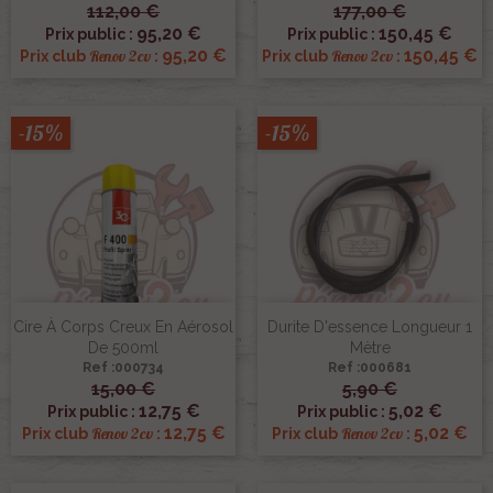
112,00 €
177,00 €
95,20 €
150,45 €
Prix public :
Prix public :
95,20 €
150,45 €
Renov 2cv
Renov 2cv
Prix club
:
Prix club
:
-15%
-15%
Cire À Corps Creux En Aérosol
Durite D'essence Longueur 1
De 500ml
Mètre
Ref :000734
Ref :000681
15,00 €
5,90 €
12,75 €
5,02 €
Prix public :
Prix public :
12,75 €
5,02 €
Renov 2cv
Renov 2cv
Prix club
:
Prix club
: