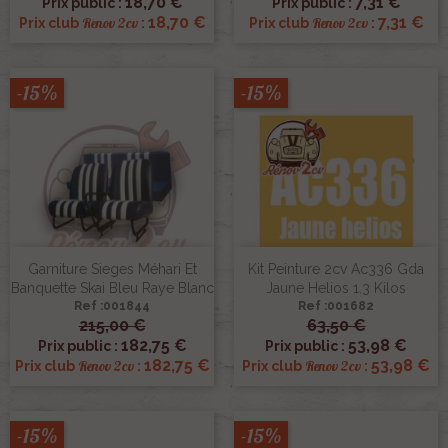
18,70 €
7,31 €
Prix public :
Prix public :
18,70 €
7,31 €
Renov 2cv
Renov 2cv
Prix club
:
Prix club
:
-15%
-15%
Garniture Sieges Méhari Et
Kit Peinture 2cv Ac336 Gda
Banquette Skai Bleu Raye Blanc
Jaune Helios 1.3 Kilos
Ref :001844
Ref :001682
215,00 €
63,50 €
182,75 €
53,98 €
Prix public :
Prix public :
182,75 €
53,98 €
Renov 2cv
Renov 2cv
Prix club
:
Prix club
:
-15%
-15%