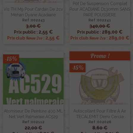
Pot De Suspension Complet
Vis TH M9 Pour Cardan De 2cv
Pour ACADIANE D130mm SANS
Méhari Dyane Acadiane
PARE POUSSIERE
Ref :002243
Ref :002241
3,00 €
340,00 €
2,55 €
289,00 €
Prix public :
Prix public :
2,55 €
289,00 €
Renov 2cv
Renov 2cv
Prix club
:
Prix club
:
Promo !
-15%
-15%
Atomiseur De Peinture 400 ML
Autocollant Pour Filtre À Air
Net Vert Palmeraie AC529
TECALEMIT Demi Cercle
Ref :002112
Ref :002026
22,00 €
8,60 €