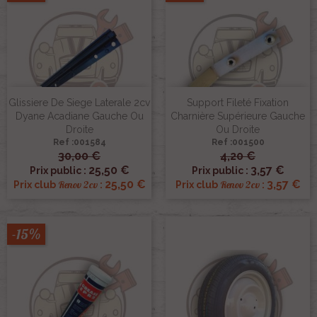
Glissiere De Siege Laterale 2cv
Support Fileté Fixation
Dyane Acadiane Gauche Ou
Charnière Supérieure Gauche
Droite
Ou Droite
Ref :001584
Ref :001500
30,00 €
4,20 €
25,50 €
3,57 €
Prix public :
Prix public :
25,50 €
3,57 €
Renov 2cv
Renov 2cv
Prix club
:
Prix club
:
-15%