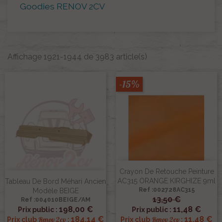
Goodies RENOV 2CV
Affichage 1921-1944 de 3983 article(s)
-15%
Crayon De Retouche Peinture
AC315 ORANGE KIRGHIZE 9ml
Tableau De Bord Méhari Ancien
Ref :002728AC315
Modèle BEIGE
13,50 €
Ref :004010BEIGE/AM
198,00 €
11,48 €
Prix public :
Prix public :
184,14 €
11,48 €
Renov 2cv
Renov 2cv
Prix club
:
Prix club
: