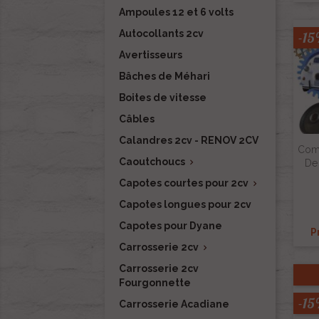
Ampoules 12 et 6 volts
Autocollants 2cv
-1
Avertisseurs
Bâches de Méhari
Boites de vitesse
Câbles
Calandres 2cv - RENOV 2CV
Comp
Caoutchoucs

De
Capotes courtes pour 2cv

Capotes longues pour 2cv
Capotes pour Dyane
P
Carrosserie 2cv

Carrosserie 2cv
Fourgonnette
-1
Carrosserie Acadiane