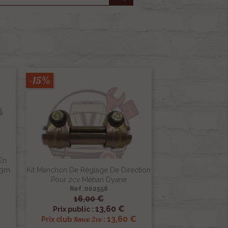
-15%
En
 3m
Kit Manchon De Réglage De Direction
Pour 2cv Méhari Dyane
Ref :002556
16,00 €

Aperçu rapide
13,60 €
Prix public :
€
13,60 €
Renov 2cv
Prix club
: