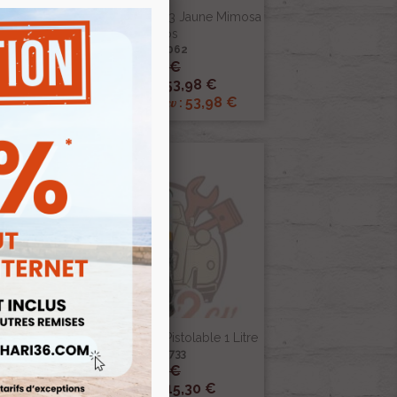
iane
Kit Peinture 2cv Ac333 Jaune Mimosa
1.3 Kilos
Ref :001062
63,50 €

Aperçu rapide
53,98 €
Prix public :
€
53,98 €
Renov 2cv
Prix club
:
-15%
roit
Cire À Corps Creux Pistolable 1 Litre
Ref :000733
18,00 €

Aperçu rapide
15,30 €
Prix public :