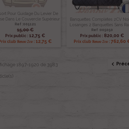
sort Pour Guidage Du Levier De
sse Dans Le Couvercle Supérieur
Banquettes Complètes 2CV Noi
Ref :005121
Losanges 2 Banquettes Sans Ra
15,00 €
Ref :005050


Aperçu rapide
Aperçu rapide
12,75 €
820,00 €
Prix public :
Prix public :
12,75 €
762,60 
Renov 2cv
Renov 2cv
Prix club
:
Prix club
:

Préc
ffichage 1897-1920 de 3983
ticle(s)