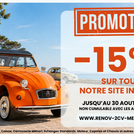
uerre De Haut De Porte Méhari
Pare Chocs Avant Dyane Et Acad
Gauche Ou Droite
Peint En Gris Charleston
Ref :001498
Ref :001117
3,85 €
80,00 €


Aperçu rapide
Aperçu rapide
3,27 €
68,00 €
Prix public :
Prix public :
3,27 €
68,00 
Renov 2cv
Renov 2cv
Prix club
:
Prix club
:
5%
-15%
e De Graisse Multiservice 225gr
r Roulement 2cv Méhari Dyane
Garniture Siege Skai Noir Avant D
Acadiane Ami 8
Asymetrique 2CV
Ref :000914
Ref :000869
7,80 €
63,00 €


Aperçu rapide
Aperçu rapide
6,63 €
53,55 €
Prix public :
Prix public :