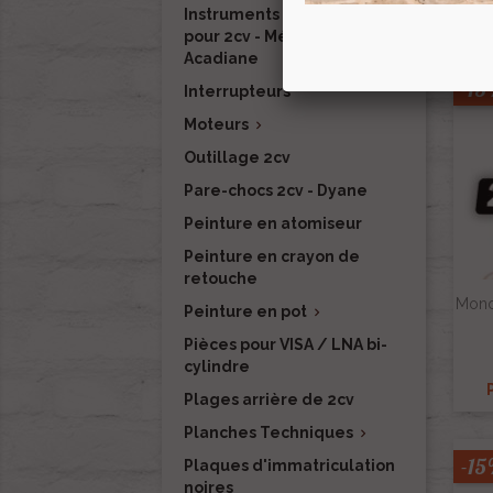
Instruments de mesure
pour 2cv - Méhari - Dyane -
Acadiane
-1
Interrupteurs
Moteurs

Outillage 2cv
Pare-chocs 2cv - Dyane
Peinture en atomiseur
Peinture en crayon de
retouche
Mono
Peinture en pot

Pièces pour VISA / LNA bi-
cylindre
Plages arrière de 2cv
Planches Techniques

-1
Plaques d'immatriculation
noires