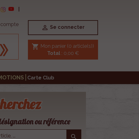
|
e compte

Se connecter
shopping_cart
Mon panier
(0 article(s))
Total
: 0,00 €
MOTIONS
Carte Club
herchez
ésignation ou référence
