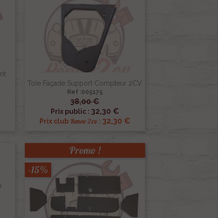
nt
Tole Façade Support Compteur 2CV
Ref :005175
38,00 €

Aperçu rapide
32,30 €
Prix public :
32,30 €
Renov 2cv
Prix club
:
Promo !
-15%