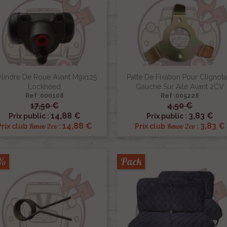
lindre De Roue Avant M9x125
Patte De Fixation Pour Clignota
Lockheed
Gauche Sur Aile Avant 2CV
Ref :000108
Ref :005228
17,50 €
4,50 €


Aperçu rapide
Aperçu rapide
14,88 €
3,83 €
Prix public :
Prix public :
14,88 €
3,83 €
Renov 2cv
Renov 2cv
Prix club
:
Prix club
:
5%
Pack