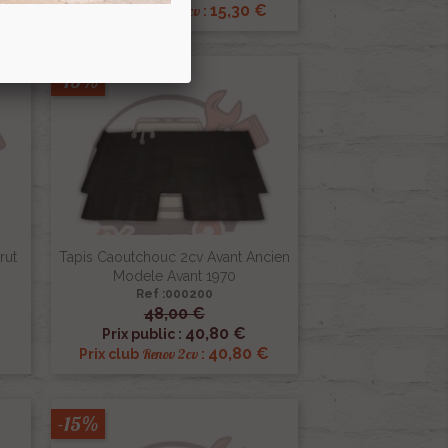
15,30 €
Renov 2cv
Prix club
:
-15%
rut
Tapis Caoutchouc 2cv Avant Ancien
Modele Avant 1970
Ref :000200
48,00 €

Aperçu rapide
40,80 €
Prix public :
40,80 €
Renov 2cv
Prix club
:
-15%