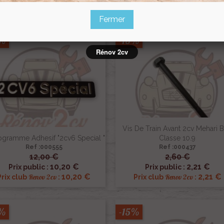
6,63 €
53,55 €
Renov 2cv
Renov 2cv
Prix club
:
Prix club
:
Fermer
5%
-15%
Rénov 2cv
Vis De Train Avant 2cv Mehari B
gramme Adhesif "2cv6 Special "
Classe 10.9
Ref :000555
Ref :000437
12,00 €
2,60 €


Aperçu rapide
Aperçu rapide
10,20 €
2,21 €
Prix public :
Prix public :
10,20 €
2,21 €
Renov 2cv
Renov 2cv
Prix club
:
Prix club
:
5%
-15%