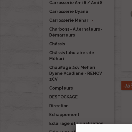
Carrosserie Ami 6 / Ami 8
Carrosserie Dyane
Carrosserie Méhari

Charbons - Alternateurs -
Démarreurs
Châssis
Châssis tubulaires de
Méhari
Chauffage 2cv Méhari
Dyane Acadiane - RENOV
2CV
-1
Compteurs
DESTOCKAGE
Direction
Echappement
Eclairage et signalisation