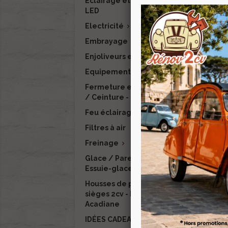
Eclairage et signalisation
Eq
LED
Electricité

Embrayage
Enjoliveurs et finitions
Equipement intérieur

Fermeture et verrouillage
-1
/ Ceinture - RENOV 2CV
Feu éclairage LED
Filtres à air
Freinage

Glace / Pare-brise /
Essuie-glace / Lave-glace
Tub
Housses de protection de
Pou
sièges 2cv - Dyane -
Acadiane
IDÉES CADEAUX