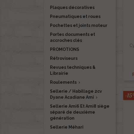
Plaques décoratives
Pneumatiques et roues
Pochettes et joints moteur
Portes documents et
accroches clés
Cy
PROMOTIONS
Rétroviseurs
Revues techniques &
Librairie
Roulements

Sellerie / Habillage 2cv
-1
Dyane Acadiane Ami

Sellerie Ami6 Et Ami8 siège
séparé de deuxième
génération
Sellerie Méhari