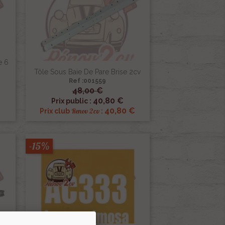
e 6
Tôle Sous Baie De Pare Brise 2cv
Ref :001559
48,00 €

Aperçu rapide
40,80 €
Prix public :
40,80 €
Renov 2cv
Prix club
:
-15%