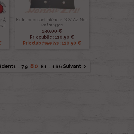
Kit Insonorisant Intérieur 2CV AZ Noir
r À
Ref :003911
bat
130,00 €

Aperçu rapide
110,50 €
Prix public :
€
110,50 €
Renov 2cv
Prix club
:
80

édent
Suivant
1
…
79
81
…
166