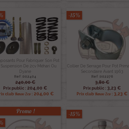
5%
-15%
osants Pour Fabriquer Son Pot
 Suspension De 2cv Méhari Ou
Collier De Serrage Pour Pot Prima
Dyane
Secondaire Avant 1963
Ref :002404
Ref :002276
240,00 €
3,80 €


Aperçu rapide
Aperçu rapide
204,00 €
3,23 €
Prix public :
Prix public :
204,00 €
3,23 €
Renov 2cv
Renov 2cv
rix club
:
Prix club
:
Promo !
-15%
5%