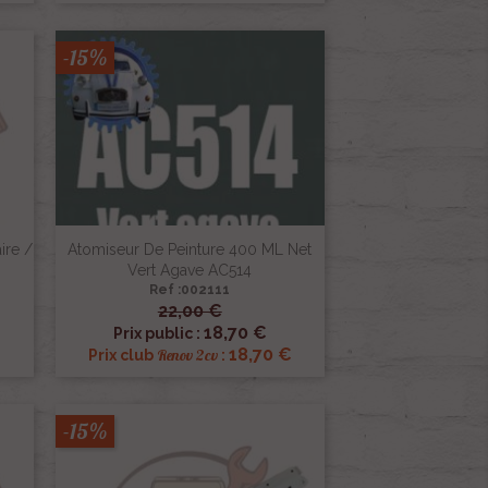
-15%
ire /
Atomiseur De Peinture 400 ML Net
Vert Agave AC514
Ref :002111
22,00 €

Aperçu rapide
18,70 €
Prix public :
18,70 €
Renov 2cv
Prix club
:
-15%