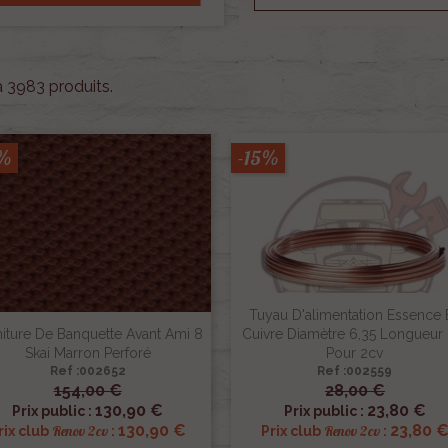
 a 3983 produits.
5%
-15%
Tuyau D'alimentation Essence 
iture De Banquette Avant Ami 8
Cuivre Diamètre 6,35 Longueur
Skai Marron Perforé
Pour 2cv
Ref :002652
Ref :002559
154,00 €
28,00 €


Aperçu rapide
Aperçu rapide
130,90 €
23,80 €
Prix public :
Prix public :
130,90 €
23,80 
Renov 2cv
Renov 2cv
rix club
:
Prix club
: