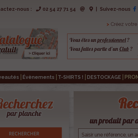
actez-nous :
02 54 27 71 54
|
Suivez-nous
>
Créez votr
Vous êtes un
professionnel
?
Vous faites partie d’un
Club
?
PRO
veautés
Évènements
T-SHIRTS !
DESTOCKAGE
Rec
un produit par d