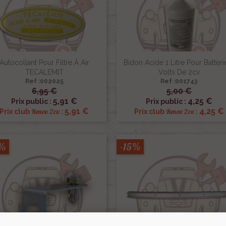
Autocollant Pour Filtre À Air
Bidon Acide 1 Litre Pour Batteri
TECALEMIT
Volts De 2cv
Ref :002025
Ref :001743
6,95 €
5,00 €


Aperçu rapide
Aperçu rapide
5,91 €
4,25 €
Prix public :
Prix public :
5,91 €
4,25 €
Renov 2cv
Renov 2cv
Prix club
:
Prix club
:
5%
-15%