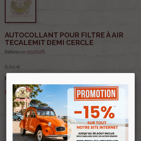
AUTOCOLLANT POUR FILTRE À AIR
TECALEMIT DEMI CERCLE
002026
Référence
8,60 €
7,31 €
Prix public :
TTC
7,31 €
Renov 2cv
Prix club
:
TTC
OU PAYER EN
Profitez de prix remisés
Renov 2cv
avec la Carte club