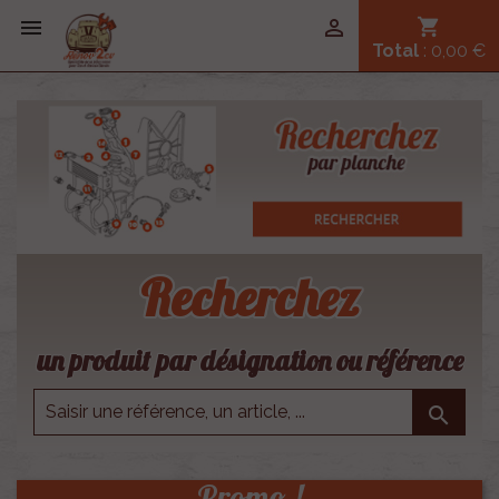


shopping_cart
Total
: 0,00 €
Recherchez
un produit par désignation ou référence

Promo !