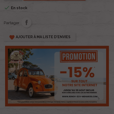

En stock
Partager
favorite
AJOUTER À MA LISTE D'ENVIES