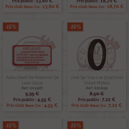
13,60 €
18,70 €
Prix public :
Prix public :
13,60 €
18,70 €
Renov 2cv
Renov 2cv
Prix club
:
Prix club
:
-15%
-15%
Autocollant De Réservoir De
Joint Spi Visa Lna 57.5x70x10
Lave Glace
Volant Moteur
Ref :001987
Ref :001699
5,35 €
8,50 €
4,55 €
7,22 €
Prix public :
Prix public :
4,55 €
7,22 €
Renov 2cv
Renov 2cv
Prix club
:
Prix club
:
-15%
-15%