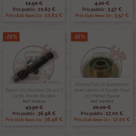
12,50 €
4,20 €
10,63 €
3,57 €
Prix public :
Prix public :
10,63 €
3,57 €
Renov 2cv
Renov 2cv
Prix club
:
Prix club
:
-15%
-15%
Embout Pot De Suspension
Pignon De Direction De 2cv 7
Acier 110mm À Souder Pour
Dents Ancien Modèle
2cv Méhari Dyane
Ref :000741
Ref :000677
43,50 €
20,00 €
36,98 €
17,00 €
Prix public :
Prix public :
36,98 €
17,00 €
Renov 2cv
Renov 2cv
Prix club
:
Prix club
: