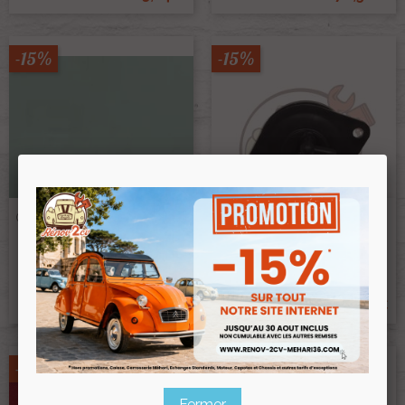
-15%
-15%
Crayon De Retouche Peinture
Pompe De Lave Glace Pour
AC539 VERT JADE 9ml
Dyane Et Acadiane
Ref :002728AC539
Ref :003205
13,50 €
38,00 €
11,48 €
32,30 €
Prix public :
Prix public :
11,48 €
32,30 €
Renov 2cv
Renov 2cv
Prix club
:
Prix club
:
-15%
-15%
Fermer