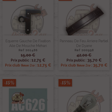
Equerre Gauche De Fixation
Panneau De Feu Arriere Partiel
Aile De Mouche Méhari
De Dyane
Ref :001486
Ref :000998
15,00 €
42,00 €
12,75 €
35,70 €
Prix public :
Prix public :
12,75 €
35,70 €
Renov 2cv
Renov 2cv
Prix club
:
Prix club
:
-15%
-15%