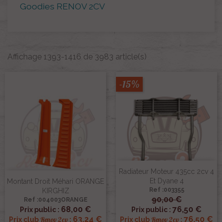
Goodies RENOV 2CV
Affichage 1393-1416 de 3983 article(s)
-15%
Radiateur Moteur 435cc 2cv 4
Et Dyane 4
Montant Droit Méhari ORANGE
Ref :003355
KIRGHIZ
90,00 €
Ref :004003ORANGE
68,00 €
76,50 €
Prix public :
Prix public :
63,24 €
76,50 €
Renov 2cv
Renov 2cv
Prix club
:
Prix club
: