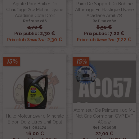
Agrafe Pour Boitier De
Paire De Support De Bobine
Chauffage 2cv Méhari Dyane
Allumage En Plastique Dyane
Acadiane Coté Droit
Acadiane Ami6/8
Ref :002286
Ref :002282
2,70 €
8,50 €
2,30 €
7,22 €
Prix public :
Prix public :
2,30 €
7,22 €
Renov 2cv
Renov 2cv
Prix club
:
Prix club
:
-15%
-15%
Atomiseur De Peinture 400 ML
Huile Moteur 15w40 Minerale
Net Gris Cormoran GVP EVP
Bidon De 2 Litres Unil Opal
AC057
Ref :002171
Ref :002098
16,00 €
22,00 €