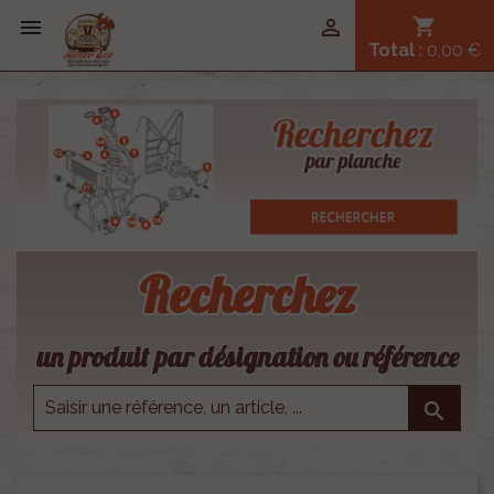


shopping_cart
Total
: 0,00 €
Recherchez
un produit par désignation ou référence
