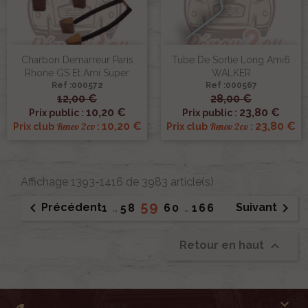
Charbon Demarreur Paris
Tube De Sortie Long Ami6
Rhone GS Et Ami Super
WALKER
Ref :000572
Ref :000567
12,00 €
28,00 €
10,20 €
23,80 €
Prix public :
Prix public :
10,20 €
23,80 €
Renov 2cv
Renov 2cv
Prix club
:
Prix club
:
Affichage 1393-1416 de 3983 article(s)
59


Précédent
Suivant
1
…
58
60
…
166

Retour en haut
