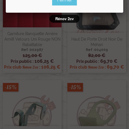
Rénov 2cv
Garniture Banquette Arrière
Ami8 Velours Uni Rouge NON
Haut De Porte Droit Noir De
Rabattable
Méhari
Ref :002987
Ref :004009
125,00 €
82,00 €
106,25 €
69,70 €
Prix public :
Prix public :
106,25 €
69,70 €
Renov 2cv
Renov 2cv
Prix club
:
Prix club
:
-15%
-15%