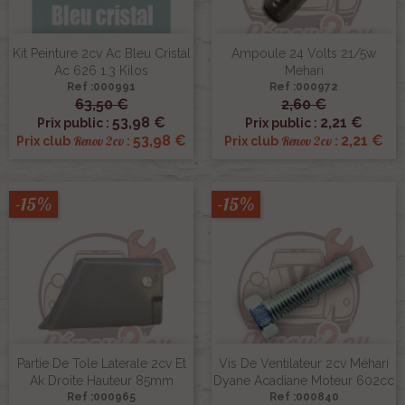
Kit Peinture 2cv Ac Bleu Cristal
Ampoule 24 Volts 21/5w
Ac 626 1.3 Kilos
Mehari
Ref :000991
Ref :000972
63,50 €
2,60 €
53,98 €
2,21 €
Prix public :
Prix public :
53,98 €
2,21 €
Renov 2cv
Renov 2cv
Prix club
:
Prix club
:
-15%
-15%
Partie De Tole Laterale 2cv Et
Vis De Ventilateur 2cv Méhari
Ak Droite Hauteur 85mm
Dyane Acadiane Moteur 602cc
Ref :000965
Ref :000840