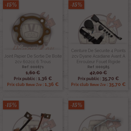
-15%
-15%
Ceinture De Securite 4 Points
Joint Papier De Sortie De Boite
2cv Dyane Acadiane Avant A
2cv 602cc 6 Trous
Enrouleur Fouet Rigide
Ref :000671
Ref :000585
1,60 €
42,00 €
1,36 €
35,70 €
Prix public :
Prix public :
1,36 €
35,70 €
Renov 2cv
Renov 2cv
Prix club
:
Prix club
:
-15%
-15%