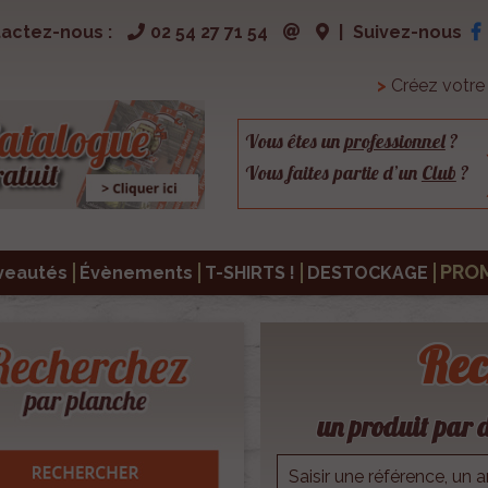
actez-nous :
02 54 27 71 54
|
Suivez-nous
>
Créez votr
Vous êtes un
professionnel
?
Vous faites partie d’un
Club
?
PRO
veautés
Évènements
T-SHIRTS !
DESTOCKAGE
Rec
un produit par d