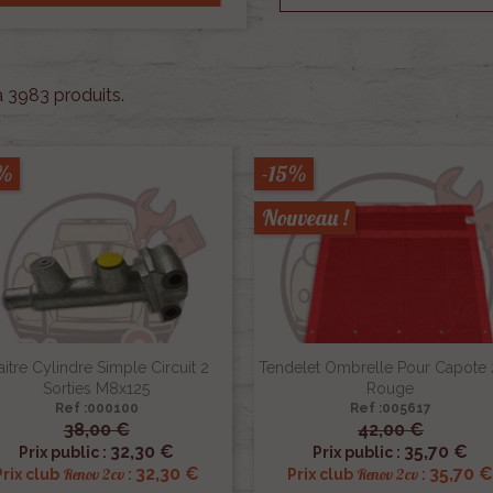
 a 3983 produits.
5%
-15%
Nouveau !
itre Cylindre Simple Circuit 2
Tendelet Ombrelle Pour Capote
Sorties M8x125
Rouge
Ref :000100
Ref :005617
38,00 €
42,00 €


Aperçu rapide
Aperçu rapide
32,30 €
35,70 €
Prix public :
Prix public :
32,30 €
35,70 
Renov 2cv
Renov 2cv
Prix club
:
Prix club
: