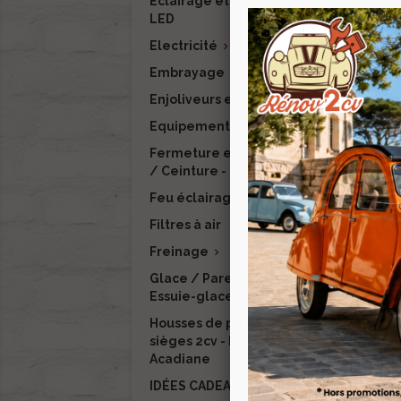
Eclairage et signalisation
LED
Electricité

Embrayage
Enjoliveurs et finitions
Equipement intérieur

Fermeture et verrouillage
-1
/ Ceinture - RENOV 2CV
Feu éclairage LED
Filtres à air
Freinage

Glace / Pare-brise /
Essuie-glace / Lave-glace
Em
Housses de protection de
11
sièges 2cv - Dyane -
Acadiane
IDÉES CADEAUX