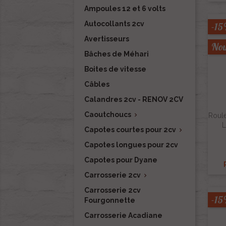
Ampoules 12 et 6 volts
Autocollants 2cv
-1
Avertisseurs
Nou
Bâches de Méhari
Boites de vitesse
Câbles
Calandres 2cv - RENOV 2CV
Caoutchoucs

Roule
L
Capotes courtes pour 2cv

Capotes longues pour 2cv
Capotes pour Dyane
Carrosserie 2cv

Carrosserie 2cv
-1
Fourgonnette
Carrosserie Acadiane