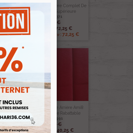
C309
Panneau De Feu Arriere Complet De
Dyane Qualité Supérieure
Ref :003371
85,00 €

Aperçu rapide
72,25 €
Prix public :
72,25 €
Renov 2cv
Prix club
:
-15%
1.3
Garniture Banquette Arrière Ami8
Velours Uni Rouge Rabattable
Ref :002991
165,00 €

Aperçu rapide
140,25 €
Prix public :