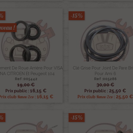
5%
-15%
veau !
ment De Roue Arrière Pour VISA
Clé Grise Pour Joint De Pare Br
NA CITROEN Et Peugeot 104
Pour Ami 6
Ref :005442
Ref :005286
19,00 €
30,00 €


Aperçu rapide
Aperçu rapide
16,15 €
25,50 €
Prix public :
Prix public :
16,15 €
25,50 
Renov 2cv
Renov 2cv
Prix club
:
Prix club
:
5%
-15%