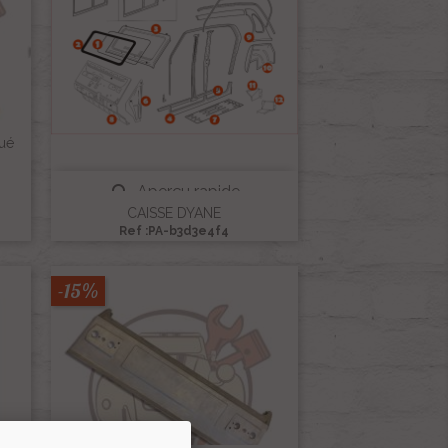
ué

Aperçu rapide
CAISSE DYANE
Ref :PA-b3d3e4f4
-15%