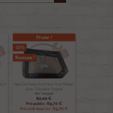
Promo !
-15%
Nouveau !
 2CV
Haut De Porte Droit Noir Pour Méhari
Avec Tubulaire Origine
Ref :005538
82,00 €

Aperçu rapide
69,70 €
Prix public :
€
69,70 €
Renov 2cv
Prix club
: