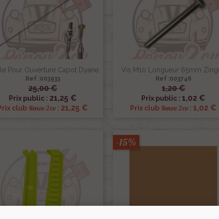
le Pour Ouverture Capot Dyane
Vis M10 Longueur 65mm Zing
Ref :003933
Ref :003746
25,00 €
1,20 €


Aperçu rapide
Aperçu rapide
21,25 €
1,02 €
Prix public :
Prix public :
21,25 €
1,02 €
Renov 2cv
Renov 2cv
Prix club
:
Prix club
:
-15%