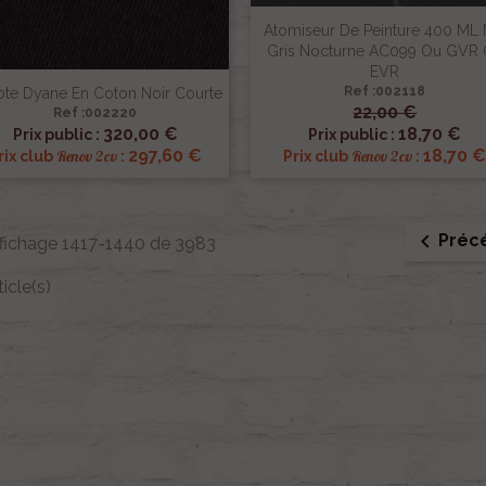
Atomiseur De Peinture 400 ML 
Gris Nocturne AC099 Ou GVR
EVR
Ref :002118
te Dyane En Coton Noir Courte
22,00 €
Ref :002220


Aperçu rapide
Aperçu rapide
320,00 €
18,70 €
Prix public :
Prix public :
297,60 €
18,70 
Renov 2cv
Renov 2cv
rix club
:
Prix club
:

Préc
fichage 1417-1440 de 3983
ticle(s)