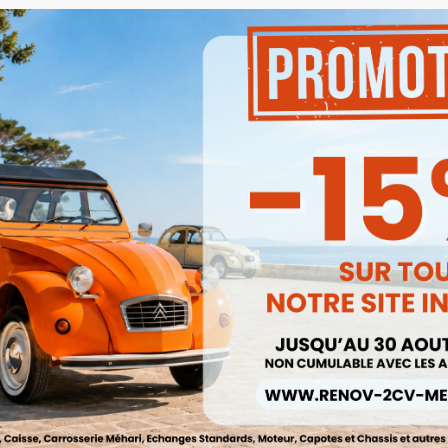
Crayon De Retouche Peinture A
BEIGE ANTILLAIS 9ml
Montant Droit Méhari JAUNE
Ref :002728AC309
ACATAMA
13,50 €
Ref :004003JAUNE


Aperçu rapide
Aperçu rapide
68,00 €
11,48 €
Prix public :
Prix public :
63,24 €
11,48 €
Renov 2cv
Renov 2cv
Prix club
:
Prix club
:
5%
-15%
bout Pot De Suspension INOX
0mm À Souder Pour 2cv Méhari
Kit Peinture Ac 649 Bleu Marine 
Dyane
Kilos Dyane Caban
Ref :002789
Ref :003145
32,00 €
63,50 €


Aperçu rapide
Aperçu rapide
27,20 €
53,98 €
Prix public :
Prix public :