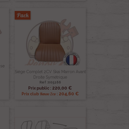
Pack
ise
Siège Complet 2CV Skai Marron Avant
Droite Symétrique
Ref :005166

Aperçu rapide
220,00 €
Prix public :
€
204,60 €
Renov 2cv
Prix club
: