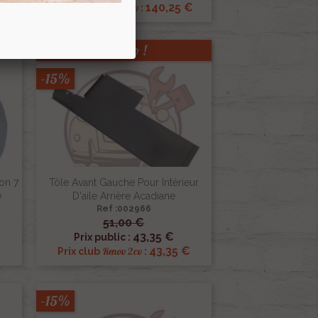
€
140,25 €
Renov 2cv
Prix club
:
Promo !
-15%
on 7
Tôle Avant Gauche Pour Intèrieur
e
D'aile Arrière Acadiane
Ref :002966
51,00 €

Aperçu rapide
43,35 €
Prix public :
43,35 €
Renov 2cv
Prix club
:
-15%