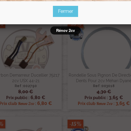
27,20 €
53,98 
Renov 2cv
Renov 2cv
Prix club
:
Prix club
:
Fermer
5%
-15%
Rénov 2cv
rbon Demarreur Ducellier 75217
Rondelle Sous Pignon De Directi
2cv USX 44-21
Dents Pour 2cv Méhari Dyan
Ref :002790
Ref :003018
8,00 €
4,30 €


Aperçu rapide
Aperçu rapide
6,80 €
3,65 €
Prix public :
Prix public :
6,80 €
3,65 €
Renov 2cv
Renov 2cv
Prix club
:
Prix club
:
5%
-15%