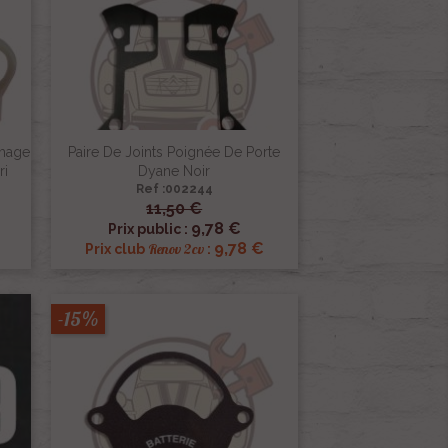
umage
Paire De Joints Poignée De Porte
ri
Dyane Noir
Ref :002244
11,50 €

Aperçu rapide
9,78 €
Prix public :
9,78 €
Renov 2cv
Prix club
:
-15%