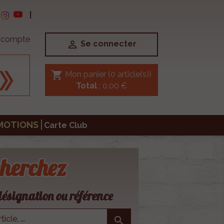
|
e compte

Se connecter
shopping_cart
Mon panier
(0 article(s))
Total
: 0,00 €
MOTIONS
Carte Club
herchez
ésignation ou référence
