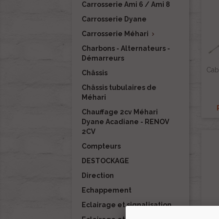
Carrosserie Ami 6 / Ami 8
Carrosserie Dyane
Carrosserie Méhari

Charbons - Alternateurs -
Démarreurs
Cab
Châssis
Châssis tubulaires de
Méhari
Chauffage 2cv Méhari
Dyane Acadiane - RENOV
2CV
Compteurs
DESTOCKAGE
Direction
Echappement
Eclairage et signalisation