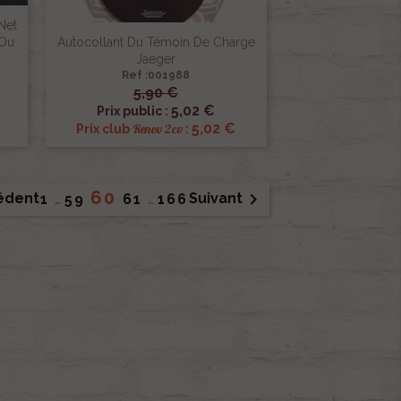
Net
 Ou
Autocollant Du Témoin De Charge
Jaeger
Ref :001988
5,90 €

Aperçu rapide
5,02 €
Prix public :
€
5,02 €
Renov 2cv
Prix club
:
60

édent
Suivant
1
…
59
61
…
166