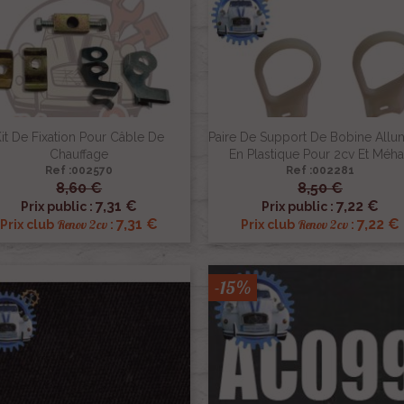
it De Fixation Pour Câble De
Paire De Support De Bobine All
Chauffage
En Plastique Pour 2cv Et Méha
Ref :002570
Ref :002281
8,60 €
8,50 €


Aperçu rapide
Aperçu rapide
7,31 €
7,22 €
Prix public :
Prix public :
7,31 €
7,22 €
Renov 2cv
Renov 2cv
Prix club
:
Prix club
:
-15%