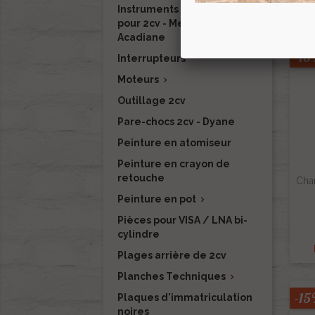
Instruments de mesure
pour 2cv - Méhari - Dyane -
Acadiane
-1
Interrupteurs
Moteurs

Outillage 2cv
Pare-chocs 2cv - Dyane
Peinture en atomiseur
Peinture en crayon de
retouche
Cha
Peinture en pot

Pièces pour VISA / LNA bi-
cylindre
Plages arrière de 2cv
Planches Techniques

-1
Plaques d'immatriculation
noires