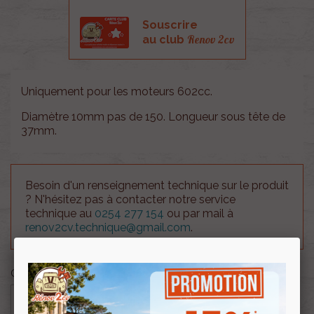
Souscrire
Renov 2cv
au club
Uniquement pour les moteurs 602cc.
Diamètre 10mm pas de 150. Longueur sous tête de
37mm.
Besoin d'un renseignement technique sur le produit
? N'hésitez pas à contacter notre service
technique au
0254 277 154
ou par mail à
renov2cv.technique@gmail.com
.
Quantité

AJOUTER AU PANIER