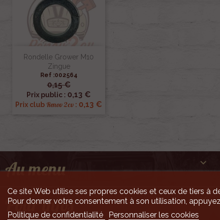
Rondelle Grower M10
Zingue
Ref :002564
0,15 €
0,13 €
Prix public :
0,13 €
Renov 2cv
Prix club
:

Au menu
Ce site Web utilise ses propres cookies et ceux de tiers à de

Pour infos
Pour donner votre consentement à son utilisation, appuyez
Politique de confidentialité
Personnaliser les cookies