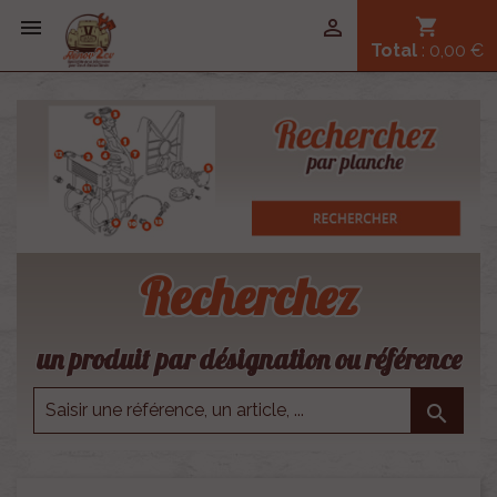


shopping_cart
Total
: 0,00 €
Recherchez
un produit par désignation ou référence
