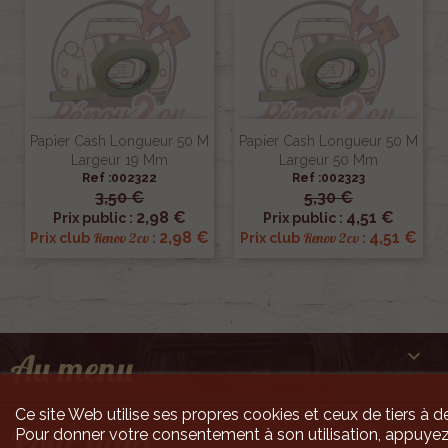
Papier Cash Longueur 50 M
Papier Cash Longueur 50 M
Largeur 19 Mm
Largeur 50 Mm
Ref :002322
Ref :002323
3,50 €
5,30 €
2,98 €
4,51 €
Prix public :
Prix public :
2,98 €
4,51 €
Renov 2cv
Renov 2cv
Prix club
:
Prix club
:

Au menu
Ce site Web utilise ses propres cookies et ceux de tiers à de

Pour infos
Pour donner votre consentement à son utilisation, appuyez