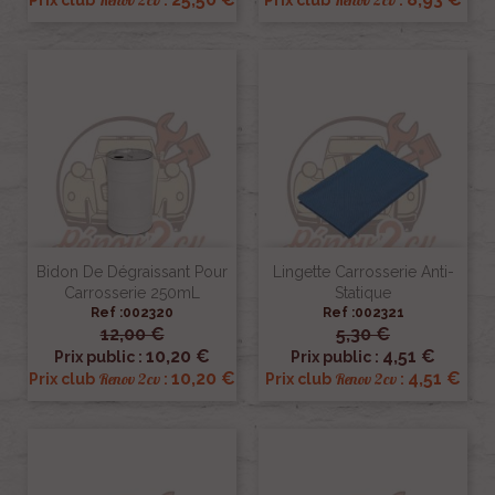
Renov 2cv
Renov 2cv
Prix club
:
Prix club
:
Bidon De Dégraissant Pour
Lingette Carrosserie Anti-
Carrosserie 250mL
Statique
Ref :002320
Ref :002321
12,00 €
5,30 €
10,20 €
4,51 €
Prix public :
Prix public :
10,20 €
4,51 €
Renov 2cv
Renov 2cv
Prix club
:
Prix club
: