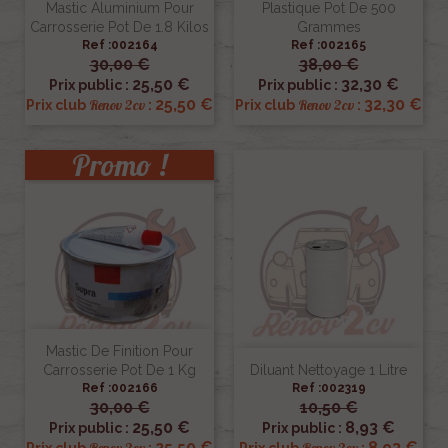
Mastic Aluminium Pour
Plastique Pot De 500
Carrosserie Pot De 1.8 Kilos
Grammes
Ref :002164
Ref :002165
30,00 €
38,00 €
25,50 €
32,30 €
Prix public :
Prix public :
25,50 €
32,30 €
Renov 2cv
Renov 2cv
Prix club
:
Prix club
:
Promo !
Mastic De Finition Pour
Carrosserie Pot De 1 Kg
Diluant Nettoyage 1 Litre
Ref :002166
Ref :002319
30,00 €
10,50 €
25,50 €
8,93 €
Prix public :
Prix public :
25,50 €
8,93 €