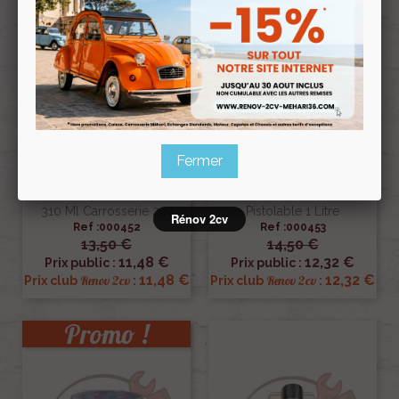
Fermer
Mastic Polyurethane Blanc
Anti-Gravillon Blaxon Noir
310 Ml Carrosserie 2cv
Pistolable 1 Litre
Rénov 2cv
Ref :000452
Ref :000453
13,50 €
14,50 €
11,48 €
12,32 €
Prix public :
Prix public :
11,48 €
12,32 €
Renov 2cv
Renov 2cv
Prix club
:
Prix club
:
Promo !