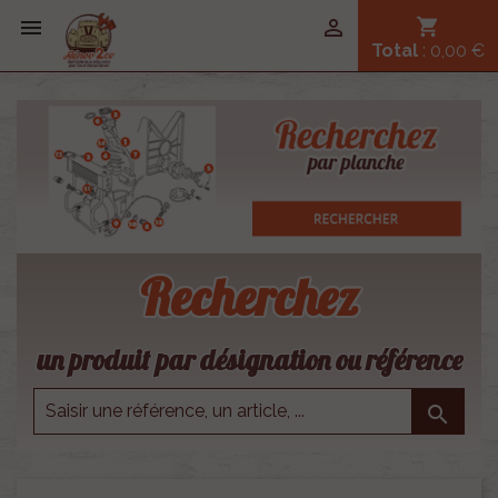


shopping_cart
Total
: 0,00 €
Recherchez
un produit par désignation ou référence
